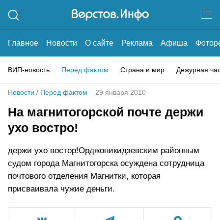
Главное
Новости
О сайте
Реклама
Афиша
Фотор
ВИП-новость
Перед фактом
Страна и мир
Дежурная ча
Новости
/
Перед фактом
29 января 2010
На магнитогорской почте держи
ухо востро!
держи ухо востор!Орджоникидзевским районным
судом города Магнитогорска осуждена сотрудница
почтового отделения Магнитки, которая
присваивала чужие деньги.