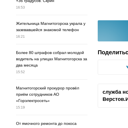
+36 градусов. Скрин
16:53
Жительница Магнитогорска украла у
зазевавшейся знакомой телефон
16:21
Поделить
Более 80 штрафов собрал молодой
водитель на улицах Магнитогорска за
два месяца
15:52
Магнитогорский прокурор провёл
служба н
приём сотрудников АО
Верстов.
«Горэлектросеть»
15:19
От ямочного ремонта до покоса