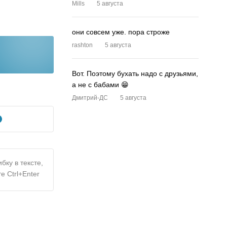
Mills
5 августа
они совсем уже. пора строже
rashton
5 августа
Вот. Поэтому бухать надо с друзьями,
а не с бабами 😁
Дмитрий-ДС
5 августа
бку в тексте,
е Ctrl+Enter