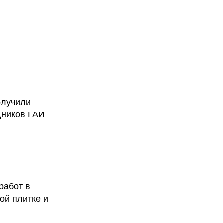
олучили
дников ГАИ
работ в
ой плитке и