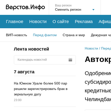
Ваш регион
Главное
Новости
О сайте
Реклама
Афиш
ВИП-новость
Перед фактом
Страна и мир
Дежурная ч
Новости
/
Перед
Лента новостей
Авток
Календарь новостей
7 августа
Одобрение
субсидиро
На Южном Урале более 500 пар
решили зарегистрировать брак в
кредитные
зеркальную дату
Челиндбан
23:00