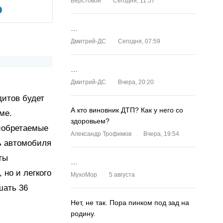
Верстовой
Сегодня, 11:57
…
Дмитрий-ДС
Сегодня, 07:59
…
Дмитрий-ДС
Вчера, 20:20
дитов будет
А кто виновник ДТП? Как у него со
ме.
здоровьем?
иобретаемые
Александр Трофимов
Вчера, 19:54
ь автомобиля
ты
…
 но и легкого
MyxoMop
5 августа
шать 36
Нет, не так. Пора пинком под зад на
родину.