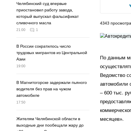
Челябинский суд впервые
приостановил работу завода,
который выпускал фальсификат
сливочного масла
4343
просмотр
21:00
1
В России сократилось число
трудовых мигрантов из Центральной
По данным ми
Азии
осуществлять
19:00
Ведомство с
В Магнитогорске задержали пьяного
автомобили 
водителя без прав на чужом
– 600 тыс. р
автомобиле
предоставляю
17:50
коммерческог
месяцев».
Жителям Челябинской области в
выходные дни пообещали жару до