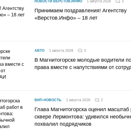
3
НОВОСТИ ВЕРСТОВ.ИНФО
1 августа 2026
Принимаем поздравления! Агентству
«Верстов.Инфо» – 18 лет
3
АВТО
1 августа 2026
В Магнитогорске молодые водители п
права вместе с напутствиями от сотру
2
ВИП-НОВОСТЬ
1 августа 2026
Глава Магнитогорска оценил масштаб 
сквере Лермонтова: удивился необычн
похвалил подрядчиков