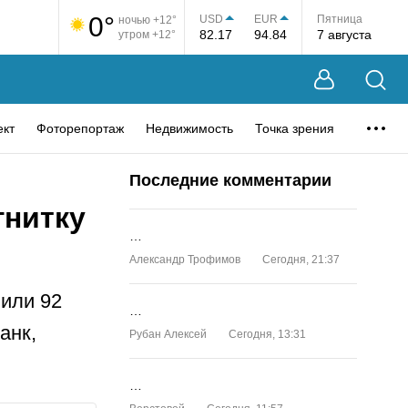
0°
USD
EUR
Пятница
ночью +12°
82.17
94.84
7 августа
утром +12°
ект
Фоторепортаж
Недвижимость
Точка зрения
Последние комментарии
гнитку
…
Александр Трофимов
Сегодня, 21:37
чили 92
…
анк,
Рубан Алексей
Сегодня, 13:31
…