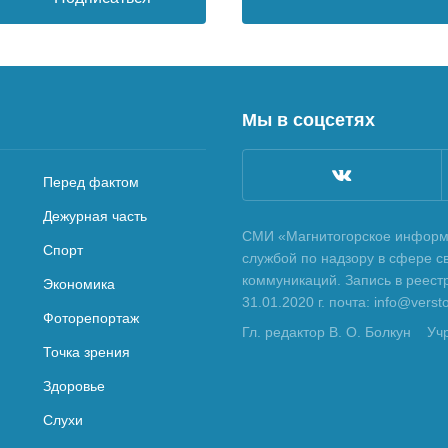
Мы в соцсетях
Перед фактом
Дежурная часть
СМИ «Магнитогорское информа
Спорт
службой по надзору в сфере с
коммуникаций. Запись в реес
Экономика
31.01.2020 г. почта: info@vers
Фоторепортаж
Гл. редактор В. О. Болкун
Уч
Точка зрения
Здоровье
Слухи