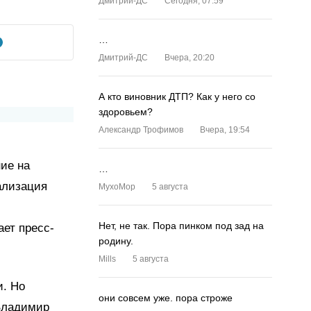
Дмитрий-ДС
Сегодня, 07:59
…
Дмитрий-ДС
Вчера, 20:20
А кто виновник ДТП? Как у него со
здоровьем?
Александр Трофимов
Вчера, 19:54
ние на
…
ализация
MyxoMop
5 августа
Нет, не так. Пора пинком под зад на
ает пресс-
родину.
Mills
5 августа
и. Но
они совсем уже. пора строже
 Владимир