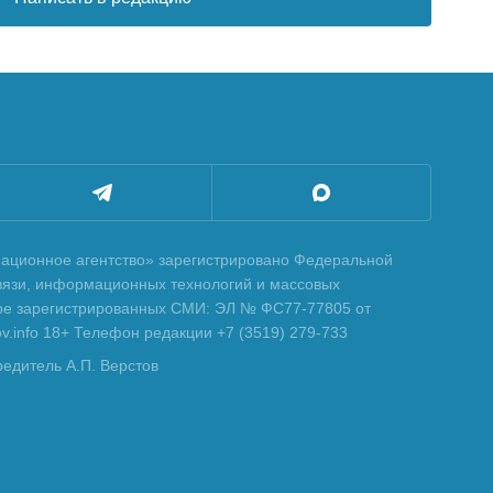
ционное агентство» зарегистрировано Федеральной
вязи, информационных технологий и массовых
тре зарегистрированных СМИ: ЭЛ № ФС77-77805 от
tov.info 18+ Телефон редакции +7 (3519) 279-733
редитель А.П. Верстов