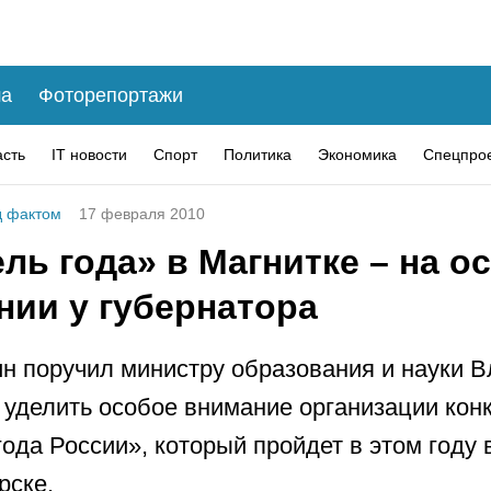
а
Фоторепортажи
асть
IT новости
Спорт
Политика
Экономика
Спецпро
 фактом
17 февраля 2010
ль года» в Магнитке – на о
нии у губернатора
н поручил министру образования и науки 
уделить особое внимание организации кон
года России», который пройдет в этом году 
рске.