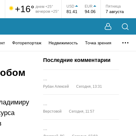
+16°
USD
EUR
Пятница
днем +25°
81.41
94.06
7 августа
вечером +25°
ект
Фоторепортаж
Недвижимость
Точка зрения
Последние комментарии
собом
…
Рубан Алексей
Сегодня, 13:31
Владимиру
…
курса
Верстовой
Сегодня, 11:57
в
…