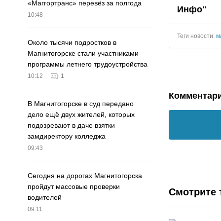
«Маггортранс» перевёз за полгода
Инфо"
10:48
Теги новости:
м
Около тысячи подростков в
Магнитогорске стали участниками
программы летнего трудоустройства
10:12
1
Комментар
В Магнитогорске в суд передано
дело ещё двух жителей, которых
подозревают в даче взятки
замдиректору колледжа
09:43
Сегодня на дорогах Магнитогорска
пройдут массовые проверки
Смотрите 
водителей
09:11