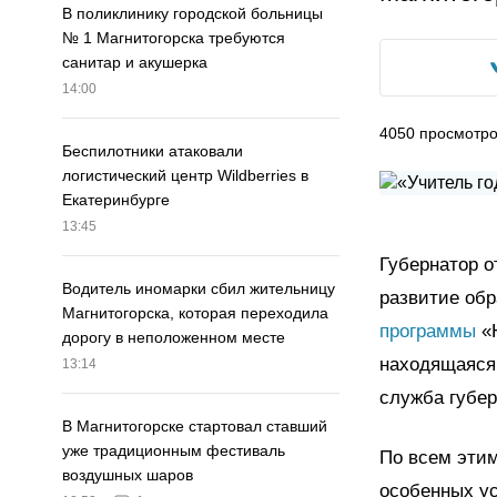
В поликлинику городской больницы
№ 1 Магнитогорска требуются
санитар и акушерка
14:00
4050
просмотр
Беспилотники атаковали
логистический центр Wildberries в
Екатеринбурге
13:45
Губернатор о
Водитель иномарки сбил жительницу
развитие обр
Магнитогорска, которая переходила
программы
«Н
дорогу в неположенном месте
находящаяся 
13:14
служба губер
В Магнитогорске стартовал ставший
уже традиционным фестиваль
По всем этим
воздушных шаров
особенных ус