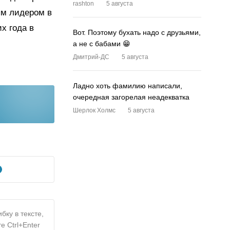
rashton
5 августа
ым лидером в
х года в
Вот. Поэтому бухать надо с друзьями,
а не с бабами 😁
Дмитрий-ДС
5 августа
Ладно хоть фамилию написали,
очередная загорелая неадекватка
Шерлок Холмс
5 августа
бку в тексте,
е Ctrl+Enter