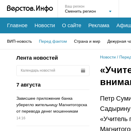
Ваш регион
Главное
Новости
О сайте
Реклама
Афиш
ВИП-новость
Перед фактом
Страна и мир
Дежурная ч
Новости
/
Перед
Лента новостей
«Учите
Календарь новостей
внима
7 августа
Петр Суми
Зависшее приложение банка
уберегло жительницу Магнитогорска
Садырину 
от перевода денег мошенникам
«Учитель 
14:16
Магнитого