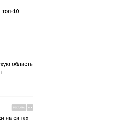
 топ-10
скую область
н
РЕКЛАМА
ки на сапах