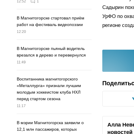
12:52
1
Садырин пох
УрФО по охв
В Магнитогорске стартовал приём
работ на фестиваль видеопоэзии
регионе созд
12:20
В Магнитогорске пьяный водитель
врезался в дерево и перевернулся
11:49
Воспитанника магнитогорского
Поделить
«Металлурга» признали лучшим
молодым хоккеистом клуба НХЛ
перед стартом сезона
11:17
В мэрии Магнитогорска заявили о
Алла Нев
12,1 млн пассажиров, которых
новостей 