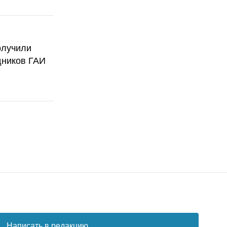
олучили
дников ГАИ
Написать в редакцию