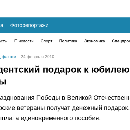
а
Фоторепортажи
асть
IT новости
Спорт
Политика
Экономика
Спецпро
 фактом
24 февраля 2010
дентский подарок к юбилею
ды
разднования Победы в Великой Отечествен
рские ветераны получат денежный подарок.
ыплата единовременного пособия.