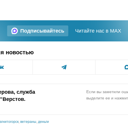
Подписывайтесь
Читайте нас в MAX
ся новостью
ерова, служба
Если вы заметили оши
выделите ее и нажмит
"Верстов.
агнитогорск
,
ветераны
,
деньги