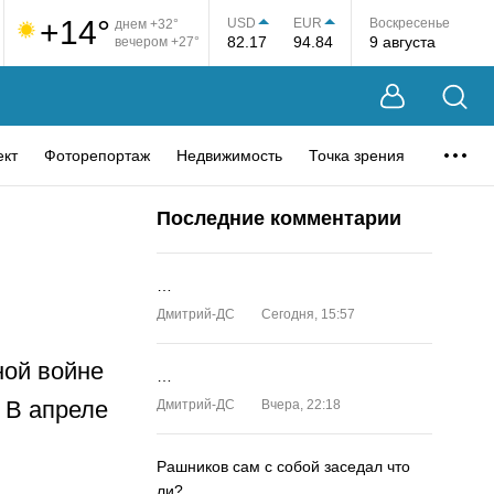
+14°
USD
EUR
Воскресенье
днем +32°
82.17
94.84
9 августа
вечером +27°
ект
Фоторепортаж
Недвижимость
Точка зрения
Последние комментарии
…
Дмитрий-ДС
Сегодня, 15:57
ной войне
…
 В апреле
Дмитрий-ДС
Вчера, 22:18
Рашников сам с собой заседал что
ли?