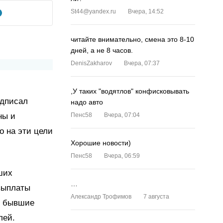
St44@yandex.ru
Вчера, 14:52
читайте внимательно, смена это 8-10
дней, а не 8 часов.
DenisZakharov
Вчера, 07:37
,У таких "водятлов" конфисковывать
одписал
надо авто
ны и
Пенс58
Вчера, 07:04
о на эти цели
Хорошие новости)
Пенс58
Вчера, 06:59
ших
…
выплаты
Александр Трофимов
7 августа
р бывшие
лей.