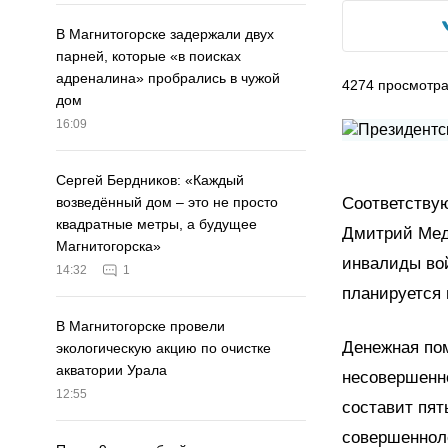
В Магнитогорске задержали двух
парней, которые «в поисках
адреналина» пробрались в чужой
4274
просмотр
дом
16:09
Сергей Бердников: «Каждый
Соответствую
возведённый дом – это не просто
квадратные метры, а будущее
Дмитрий Мед
Магнитогорска»
инвалиды вой
14:32
1
планируется 
В Магнитогорске провели
Денежная по
экологическую акцию по очистке
акватории Урала
несовершенно
12:55
составит пят
совершенноле