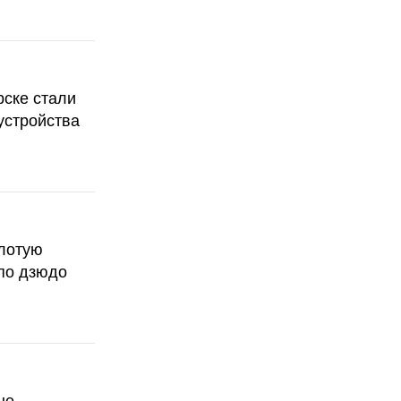
рске стали
устройства
олотую
по дзюдо