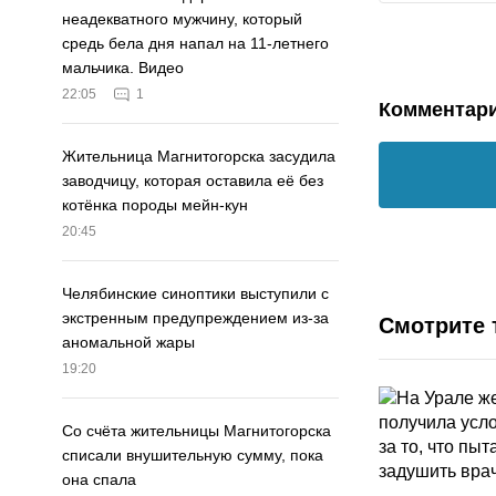
неадекватного мужчину, который
средь бела дня напал на 11-летнего
мальчика. Видео
22:05
1
Комментар
Жительница Магнитогорска засудила
заводчицу, которая оставила её без
котёнка породы мейн-кун
20:45
Челябинские синоптики выступили с
экстренным предупреждением из-за
Смотрите 
аномальной жары
19:20
Со счёта жительницы Магнитогорска
списали внушительную сумму, пока
она спала