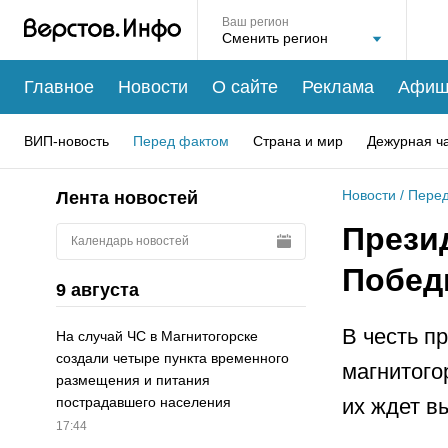
Ваш регион
Главное
Новости
О сайте
Реклама
Афиш
ВИП-новость
Перед фактом
Страна и мир
Дежурная ч
Новости
/
Перед
Лента новостей
Прези
Календарь новостей
Побе
9 августа
В честь п
На случай ЧС в Магнитогорске
создали четыре пункта временного
магнитого
размещения и питания
их ждет в
пострадавшего населения
17:44