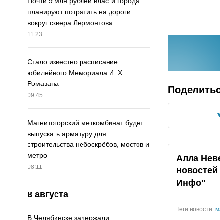
Почти 9 млн рублей власти города
планируют потратить на дороги
вокруг сквера Лермонтова
11:23
Стало известно расписание
юбилейного Мемориала И. Х.
Ромазана
Поделить
09:45
Магнитогорский меткомбинат будет
выпускать арматуру для
строительства небоскрёбов, мостов и
метро
Алла Нев
08:11
новостей 
Инфо"
8 августа
Теги новости:
м
В Челябинске задержали