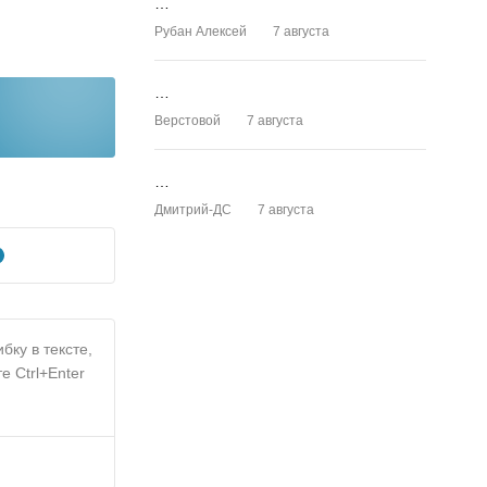
…
Рубан Алексей
7 августа
…
Верстовой
7 августа
…
Дмитрий-ДС
7 августа
бку в тексте,
е Ctrl+Enter