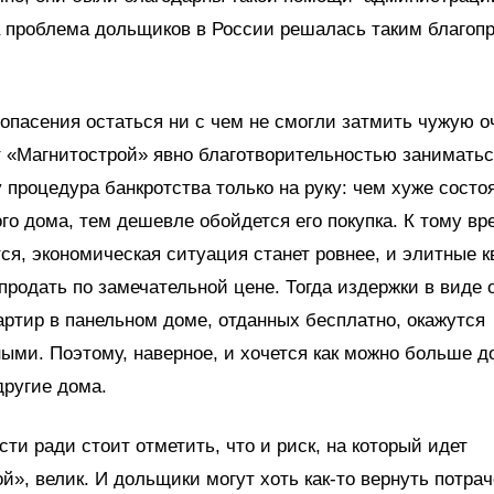
а проблема дольщиков в России решалась таким благоп
опасения остаться ни с чем не смогли затмить чужую 
т «Магнитострой» явно благотворительностью заниматьс
 процедура банкротства только на руку: чем хуже состо
го дома, тем дешевле обойдется его покупка. К тому вр
ся, экономическая ситуация станет ровнее, и элитные 
продать по замечательной цене. Тогда издержки в виде 
артир в панельном доме, отданных бесплатно, окажутся
ыми. Поэтому, наверное, и хочется как можно больше 
другие дома.
ти ради стоит отметить, что и риск, на который идет
й», велик. И дольщики могут хоть как-то вернуть потра