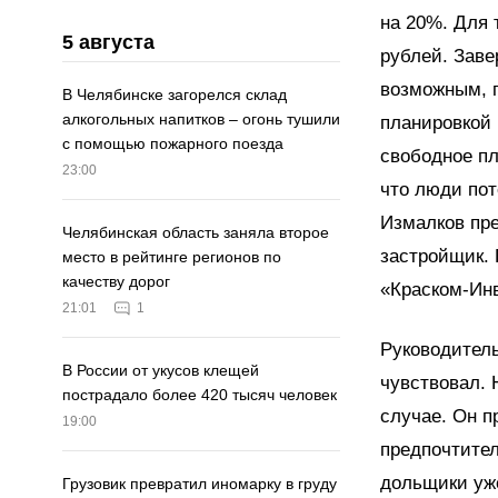
на 20%. Для 
5 августа
рублей. Заве
возможным, п
В Челябинске загорелся склад
алкогольных напитков – огонь тушили
планировкой 
с помощью пожарного поезда
свободное пл
23:00
что люди пот
Измалков пре
Челябинская область заняла второе
застройщик.
место в рейтинге регионов по
качеству дорог
«Краском-Инв
21:01
1
Руководител
В России от укусов клещей
чувствовал. 
пострадало более 420 тысяч человек
случае. Он 
19:00
предпочтител
дольщики уже
Грузовик превратил иномарку в груду