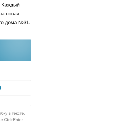
. Каждый
на новая
ого дома №31.
бку в тексте,
е Ctrl+Enter