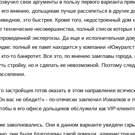
озвучил свои аргументы в пользу первого варианта пря
 его мнению, дольщикам лучше расселиться в другие д
чевидное, это быстрее. Кроме того, недостроенный дом 
 технические несовершенства, полный список которых 
 проведенной экспертизы. Да еще и исполнительная до
ядке: полный ее пакет находится у компании «Южуралст
 кто-то банкротит. Все это, по мнению замглавы города,
уть стройку, но и сделать ее невозможной. Поэтому сле
асселении.
то застройщик готов оказать в этом направлении всячес
Он вас не обидит!» - по-отечески заключил Измалков и 
чтобы в его офисе дольщиков обслужили как VIP-клиенто
же заволновались. Они в данном варианте увидели скры
чно, они были благодарны такой помощи администраци