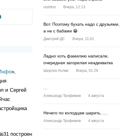
rashton
Вчера, 12:13
Вот. Поэтому бухать надо с друзьями,
а не с бабами 😁
Дмитрий-ДС
Вчера, 11:01
Ладно хоть фамилию написали,
очередная загорелая неадекватка
Шерлок Холмс
Вчера, 01:29
Инфо
»,
дня
…
л и Сергей
Александр Трофимов
4 августа
йчас
застройщика
Нечего по колодцам шарить......
Александр Трофимов
4 августа
№31 построен