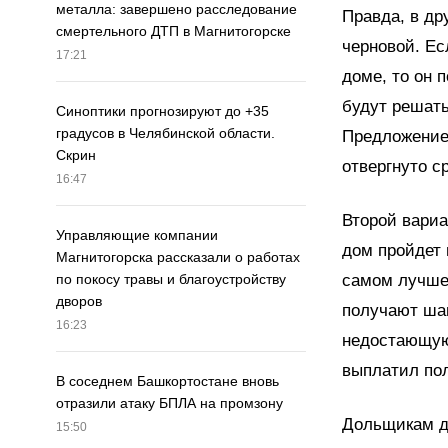
металла: завершено расследование
Правда, в др
смертельного ДТП в Магнитогорске
черновой. Ес
17:21
доме, то он 
будут решать
Синоптики прогнозируют до +35
градусов в Челябинской области.
Предложение 
Скрин
отвергнуто ср
16:47
Второй вариа
Управляющие компании
дом пройдет 
Магнитогорска рассказали о работах
самом лучшем
по покосу травы и благоустройству
дворов
получают шан
16:23
недостающую 
выплатил пол
В соседнем Башкортостане вновь
отразили атаку БПЛА на промзону
Дольщикам д
15:50