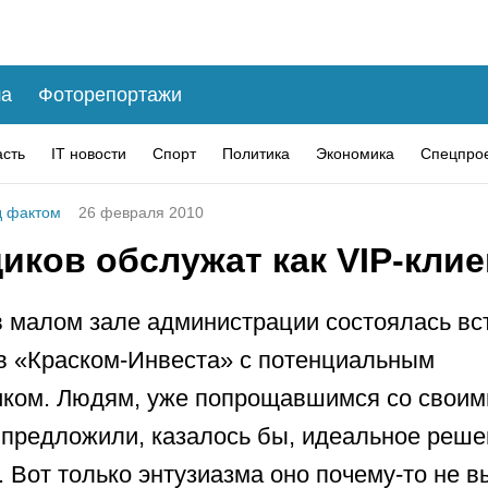
а
Фоторепортажи
асть
IT новости
Спорт
Политика
Экономика
Спецпро
 фактом
26 февраля 2010
иков обслужат как VIP-кли
 малом зале администрации состоялась вс
в «Краском-Инвеста» с потенциальным
ком. Людям, уже попрощавшимся со своим
 предложили, казалось бы, идеальное реш
 Вот только энтузиазма оно почему-то не в