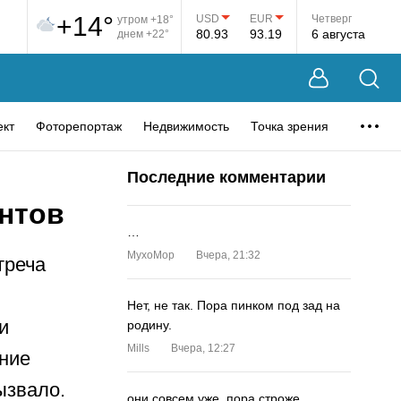
+14°
USD
EUR
Четверг
утром +18°
80.93
93.19
6 августа
днем +22°
ект
Фоторепортаж
Недвижимость
Точка зрения
Последние комментарии
ентов
…
MyxoMop
Вчера, 21:32
треча
Нет, не так. Пора пинком под зад на
и
родину.
Mills
Вчера, 12:27
ение
ызвало.
они совсем уже. пора строже