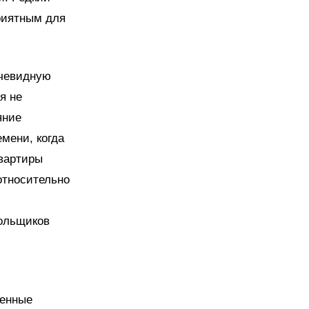
риятным для
очевидную
я не
яние
емени, когда
квартиры
относительно
дольщиков
ченные