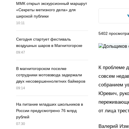
ММК открыл экскурсионный маршрут
«Секреты метизного дела» для
широкой публики
10:11
5402
просмотр
Сегодня стартует фестиваль
воздушных шаров в Магнитогорске
09:47
К проблеме д
В магнитогорском поселке
сотрудники мотовзвода задержали
совсем недав
двух несовершеннолетних байкеров
собранием ув
09:14
Юревич, руко
переживающей
На питание младших школьников в
от лица трес
России предусмотрено 76 млрд
рублей
07:30
Валерий Изма