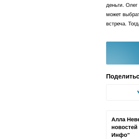
деньги. Олег
может выбрат
встреча. Тог
Поделить
Алла Нев
новостей 
Инфо"