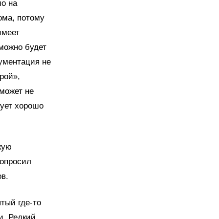
мо на
ома, потому
имеет
можно будет
кументация не
рой»,
 может не
дует хорошо
кую
попросил
в.
тый где-то
и. Редкий