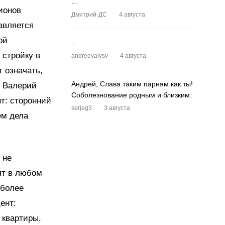
…
лионов
Дмитрий-ДС
4 августа
авляется
ой
…
 стройку в
andreevaivsv
4 августа
т означать,
Андрей, Слава таким парням как ты!
й Валерий
Соболезнование родным и близким.
т: сторонний
serjeg3
3 августа
ем дела
 не
оят в любом
иболее
ент:
 квартиры.