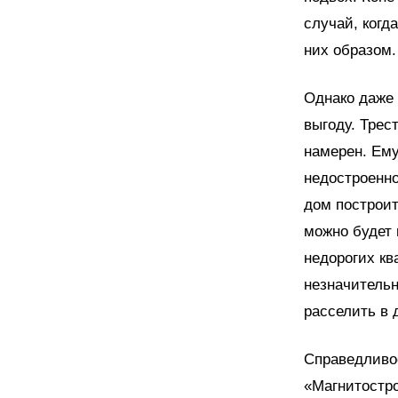
случай, когд
них образом.
Однако даже 
выгоду. Трес
намерен. Ему
недостроенно
дом построит
можно будет 
недорогих кв
незначительн
расселить в 
Справедливос
«Магнитостро