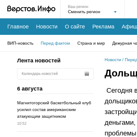
Ваш регион
Главное
Новости
О сайте
Реклама
Афиш
ВИП-новость
Перед фактом
Страна и мир
Дежурная ч
Новости
/
Перед
Лента новостей
Дольщ
Календарь новостей
6 августа
Сегодня в
дольщико
Магнитогорский баскетбольный клуб
усилил состав американским
застройщи
атакующим защитником
деньгами,
10:52
проблемы.