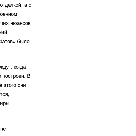
отделкой, а с
роенном
очих нюансов
кий.
дратов» было
дут, когда
 построен. В
е этого они
тся,
тиры
 не