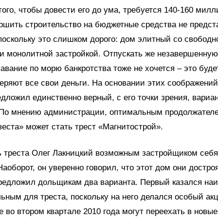
того, чтобы довести его до ума, требуется 140-160 мил
ршить строительство на бюджетные средства не предст
оскольку это слишком дорого: дом элитный со свободн
и монолитной застройкой. Отпускать же незавершенную
авание по морю банкротства тоже не хочется – это буде
еряют все свои деньги. На основании этих соображени
дложил единственно верный, с его точки зрения, вариан
 По мнению администрации, оптимальным продолжател
еста» может стать трест «Магнитострой».
ь треста Олег Лакницкий возможным застройщиком себя
Наоборот, он уверенно говорил, что этот дом они достр
предложил дольщикам два варианта. Первый казался на
ьным для треста, поскольку на него делался особый акц
 во втором квартале 2010 года могут переехать в новые