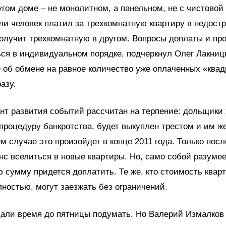
угом доме – не монолитном, а панельном, не с чистовой 
ли человек платил за трехкомнатную квартиру в недост
получит трехкомнатную в другом. Вопросы доплаты и пр
ся в индивидуальном порядке, подчеркнул Олег Лакниц
об обмене на равное количество уже оплаченных «ква
азу.
нт развития событий рассчитан на терпение: дольщики ж
процедуру банкротства, будет выкуплен трестом и им же
 случае это произойдет в конце 2011 года. Только посл
с вселиться в новые квартиры. Но, само собой разумее
сумму придется доплатить. Те же, кто стоимость квар
ностью, могут заезжать без ограничений.
али время до пятницы подумать. Но Валерий Измалков