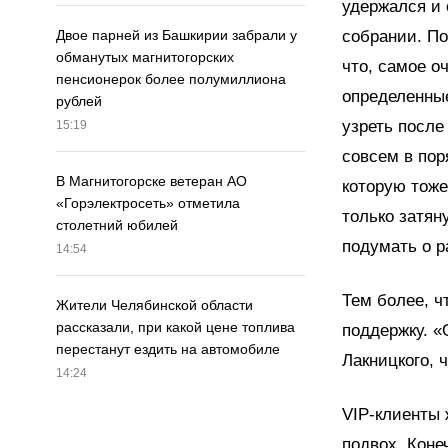
удержался и 
собрании. По
Двое парней из Башкирии забрали у
обманутых магнитогорских
что, самое о
пенсионерок более полумиллиона
определенные
рублей
узреть после
15:19
совсем в пор
В Магнитогорске ветеран АО
которую тоже
«Горэлектросеть» отметила
только затян
столетний юбилей
подумать о р
14:54
Тем более, ч
Жители Челябинской области
рассказали, при какой цене топлива
поддержку. «
перестанут ездить на автомобиле
Лакницкого, 
14:24
VIP-клиенты 
подвох. Коне