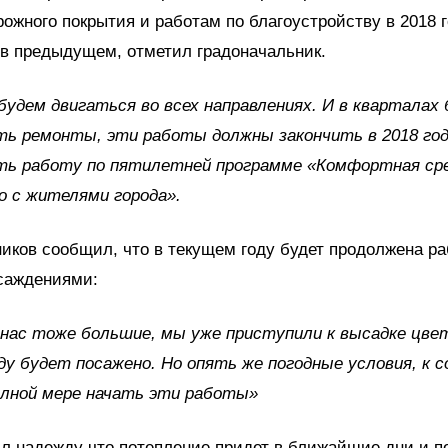
ожного покрытия и работам по благоустройству в 2018 
в предыдущем, отметил градоначальник.
будем двигаться во всех направлениях. И в кварталах
ь ремонты, эти работы должны закончить в 2018 год
ть работу по пятилетней программе «Комфортная ср
 с жителями города».
иков сообщил, что в текущем году будет продолжена ра
саждениями:
 нас тоже большие, мы уже приступили к высадке цвет
ду будет посажено. Но опять же погодные условия, к с
олной мере начать эти работы»
л надежду что потепление придет в ближайшие дни и п