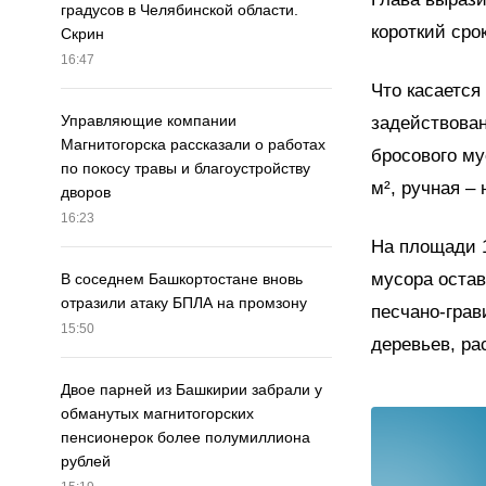
градусов в Челябинской области.
короткий сро
Скрин
16:47
Что касается
Управляющие компании
задействован
Магнитогорска рассказали о работах
бросового му
по покосу травы и благоустройству
м², ручная –
дворов
16:23
На площади 1
мусора остав
В соседнем Башкортостане вновь
отразили атаку БПЛА на промзону
песчано-грав
15:50
деревьев, ра
Двое парней из Башкирии забрали у
обманутых магнитогорских
пенсионерок более полумиллиона
рублей