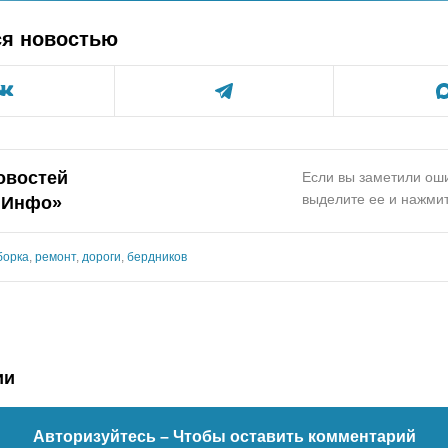
ся новостью
овостей
Если вы заметили оши
выделите ее и нажмит
.Инфо»
борка
,
ремонт
,
дороги
,
бердников
ии
Авторизуйтесь
– Чтобы оставить комментарий