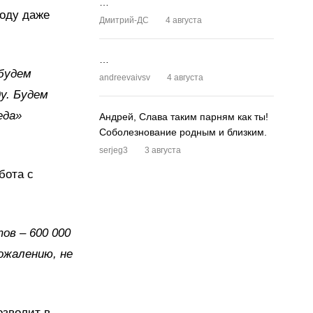
…
году даже
Дмитрий-ДС
4 августа
…
 будем
andreevaivsv
4 августа
у. Будем
еда»
Андрей, Слава таким парням как ты!
Соболезнование родным и близким.
serjeg3
3 августа
бота с
ов – 600 000
ожалению, не
озволит в