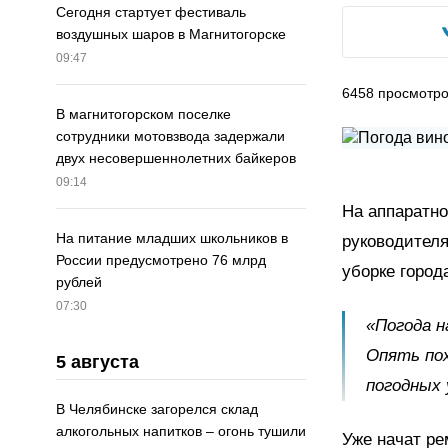
Сегодня стартует фестиваль
воздушных шаров в Магнитогорске
09:47
6458
просмотр
В магнитогорском поселке
сотрудники мотовзвода задержали
двух несовершеннолетних байкеров
09:14
На аппаратн
На питание младших школьников в
руководител
России предусмотрено 76 млрд
уборке город
рублей
07:30
«Погода н
Опять по
5 августа
погодных 
В Челябинске загорелся склад
алкогольных напитков – огонь тушили
Уже начат ре