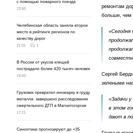
с помощью пожарного поезда
ремонтам дор
23:00
больше, чем 
Челябинская область заняла второе
«Сегодня 
место в рейтинге регионов по
качеству дорог
продолжат
21:01
1
продолжа
совместно
В России от укусов клещей
пострадало более 420 тысяч человек
Сергей Бердн
19:00
зелеными на
Грузовик превратил иномарку в груду
«Задачи у
металла: завершено расследование
смертельного ДТП в Магнитогорске
в этом го
17:21
дают в п
Синоптики прогнозируют до +35
Глава вырази