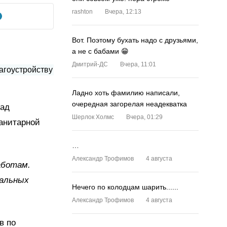
rashton
Вчера, 12:13
Вот. Поэтому бухать надо с друзьями,
а не с бабами 😁
Дмитрий-ДС
Вчера, 11:01
Ладно хоть фамилию написали,
очередная загорелая неадекватка
лад
Шерлок Холмс
Вчера, 01:29
анитарной
…
Александр Трофимов
4 августа
аботам.
мальных
Нечего по колодцам шарить......
Александр Трофимов
4 августа
в по