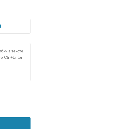
бку в тексте,
е Ctrl+Enter