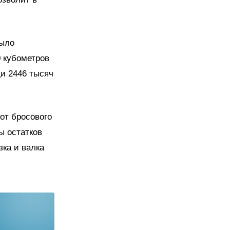
было
0 кубометров
и 2446 тысяч
от бросового
ы остатков
ка и валка