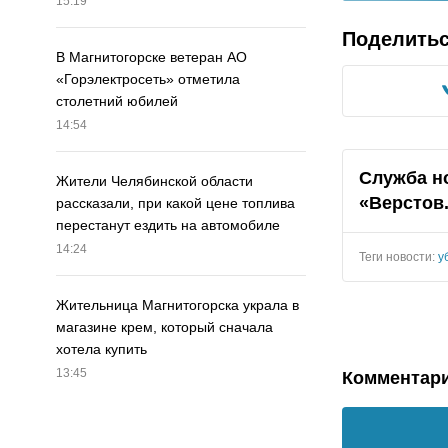
15:19
Поделить
В Магнитогорске ветеран АО
«Горэлектросеть» отметила
столетний юбилей
14:54
Служба н
Жители Челябинской области
«Верстов
рассказали, при какой цене топлива
перестанут ездить на автомобиле
14:24
Теги новости:
у
Жительница Магнитогорска украла в
магазине крем, который сначала
хотела купить
13:45
Комментар