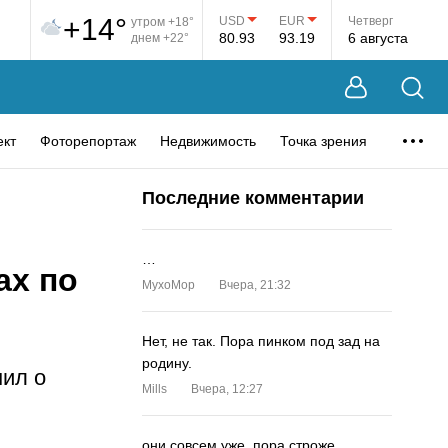
+14°
USD
EUR
Четверг
утром +18°
80.93
93.19
6 августа
днем +22°
ект
Фоторепортаж
Недвижимость
Точка зрения
Последние комментарии
…
ах по
MyxoMop
Вчера, 21:32
Нет, не так. Пора пинком под зад на
родину.
нил о
Mills
Вчера, 12:27
они совсем уже. пора строже