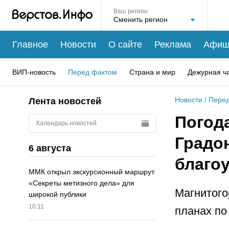
Ваш регион
Главное
Новости
О сайте
Реклама
Афиш
ВИП-новость
Перед фактом
Страна и мир
Дежурная ч
Новости
/
Перед
Лента новостей
Погода
Календарь новостей
Градон
6 августа
благо
ММК открыл экскурсионный маршрут
«Секреты метизного дела» для
Магнитого
широкой публики
10:11
планах по