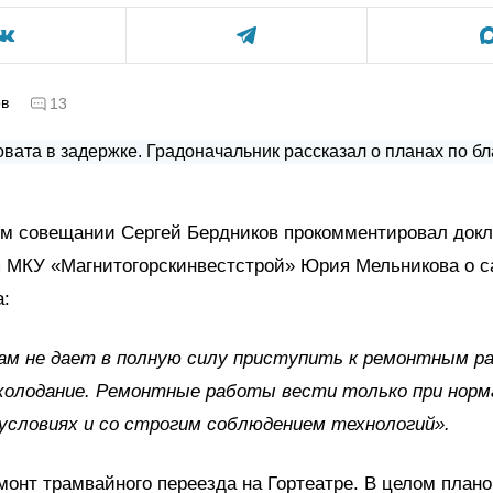
ов
13
ом совещании Сергей Бердников прокомментировал док
я МКУ «Магнитогорскинвестстрой» Юрия Мельникова о с
а:
ам не дает в полную силу приступить к ремонтным р
холодание. Ремонтные работы вести только при нор
условиях и со строгим соблюдением технологий».
монт трамвайного переезда на Гортеатре. В целом плано