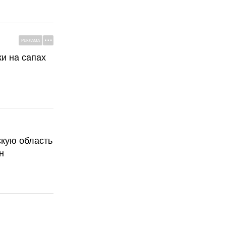
РЕКЛАМА
ки на сапах
скую область
н