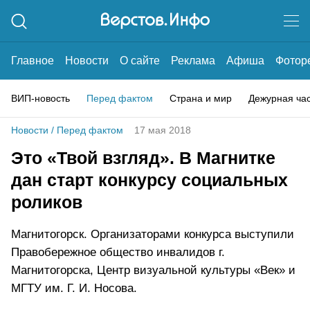
Главное
Новости
О сайте
Реклама
Афиша
Фотор
ВИП-новость
Перед фактом
Страна и мир
Дежурная ча
Новости
/
Перед фактом
17 мая 2018
Это «Твой взгляд». В Магнитке
дан старт конкурсу социальных
роликов
Магнитогорск. Организаторами конкурса выступили
Правобережное общество инвалидов г.
Магнитогорска, Центр визуальной культуры «Век» и
МГТУ им. Г. И. Носова.