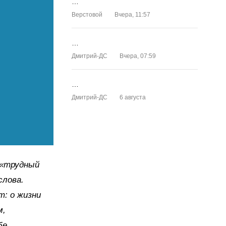
…
Верстовой
Вчера, 11:57
…
Дмитрий-ДС
Вчера, 07:59
…
Дмитрий-ДС
6 августа
 «трудный
слова.
т: о жизни
м,
бе