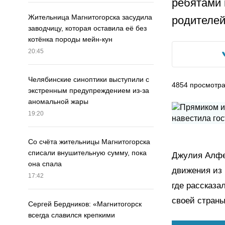
ребятами 
Жительница Магнитогорска засудила
родителей
заводчицу, которая оставила её без
котёнка породы мейн-кун
20:45
Челябинские синоптики выступили с
4854
просмотр
экстренным предупреждением из-за
аномальной жары
19:20
Со счёта жительницы Магнитогорска
списали внушительную сумму, пока
Джулия Алфе
она спала
движения из 
17:42
где рассказа
своей страны
Сергей Бердников: «Магнитогорск
всегда славился крепкими