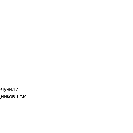
олучили
дников ГАИ