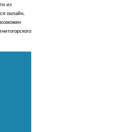
ти из
ся онлайн,
 возможен
гнитогорского