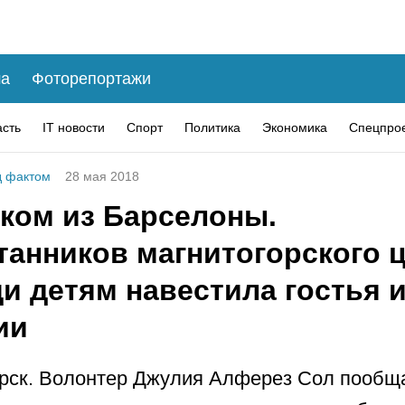
а
Фоторепортажи
асть
IT новости
Спорт
Политика
Экономика
Спецпро
 фактом
28 мая 2018
ком из Барселоны.
танников магнитогорского 
и детям навестила гостья 
ии
рск. Волонтер Джулия Алферез Сол пообщ