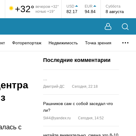
+32°
USD
EUR
Суббота
вечером +32°
82.17
94.84
8 августа
ночью +19°
ект
Фоторепортаж
Недвижимость
Точка зрения
Последние комментарии
…
центра
Дмитрий-ДС
Сегодня, 22:18
из
Рашников сам с собой заседал что
ли?
St44@yandex.ru
Сегодня, 14:52
алась с
читайте внимательно, смена это 8-10