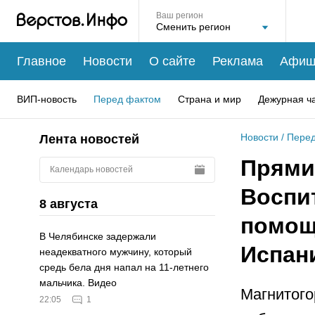
Ваш регион
Главное
Новости
О сайте
Реклама
Афиш
ВИП-новость
Перед фактом
Страна и мир
Дежурная ч
Новости
/
Перед
Лента новостей
Прями
Календарь новостей
Воспи
8 августа
помощ
В Челябинске задержали
Испан
неадекватного мужчину, который
средь бела дня напал на 11-летнего
мальчика. Видео
Магнитого
22:05
1