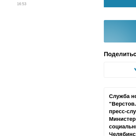
16:53
Поделить
Служба н
"Верстов
пресс-сл
Министер
социальн
Челябинс