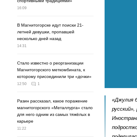
спортивными традициями»
16:09
В Магнитогорске идут поиски 21-
летней девушки, пропавшей
несколько дней назад
14:31
Стало известно о реорганизации
Магнитогорского меткомбината, к
которому присоединили три «дочки»
12:50
1
«Джулия б
Разин рассказал, какое поражение
магнитогорского «Металлурга» стало
русский»,
для него одним из самых тяжёлых в
Иностранн
карьере
подростко
11:22
поделилас