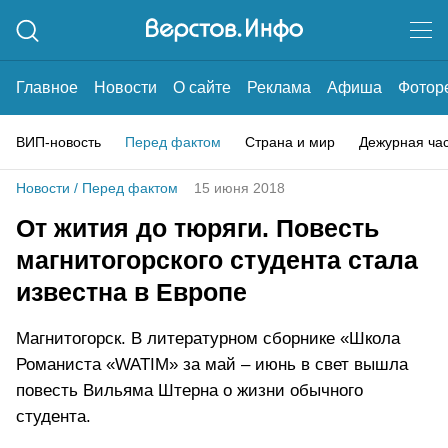
Главное
Новости
О сайте
Реклама
Афиша
Фотор
ВИП-новость
Перед фактом
Страна и мир
Дежурная ча
Новости
/
Перед фактом
15 июня 2018
От жития до тюряги. Повесть
магнитогорского студента стала
известна в Европе
Магнитогорск. В литературном сборнике «Школа
Романиста «WATIM» за май – июнь в свет вышла
повесть Вильяма Штерна о жизни обычного
студента.