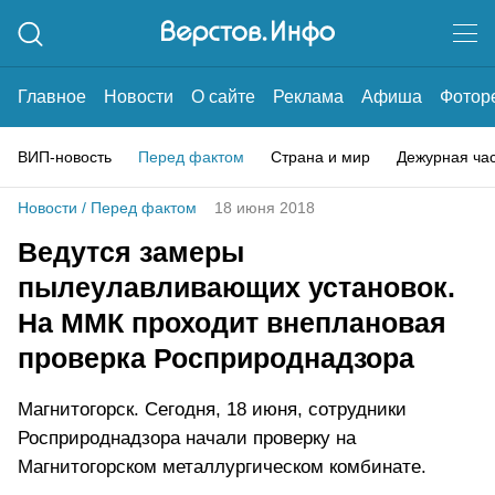
Главное
Новости
О сайте
Реклама
Афиша
Фотор
ВИП-новость
Перед фактом
Страна и мир
Дежурная ча
Новости
/
Перед фактом
18 июня 2018
Ведутся замеры
пылеулавливающих установок.
На ММК проходит внеплановая
проверка Росприроднадзора
Магнитогорск. Сегодня, 18 июня, сотрудники
Росприроднадзора начали проверку на
Магнитогорском металлургическом комбинате.