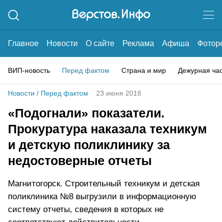
Главное
Новости
О сайте
Реклама
Афиша
Фотор
ВИП-новость
Перед фактом
Страна и мир
Дежурная ча
Новости
/
Перед фактом
23 июня 2018
«Подогнали» показатели.
Прокуратура наказала техникум
и детскую поликлинику за
недостоверные отчеты
Магнитогорск. Cтроительный техникум и детская
поликлиника №8 выгрузили в информационную
систему отчеты, сведения в которых не