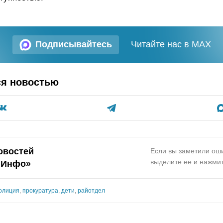
Подписывайтесь
Читайте нас в MAX
ся новостью
овостей
Если вы заметили оши
выделите ее и нажмит
.Инфо»
олиция
,
прокуратура
,
дети
,
райотдел