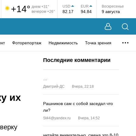
+14°
USD
EUR
Воскресенье
днем +31°
82.17
94.84
9 августа
вечером +26°
ект
Фоторепортаж
Недвижимость
Точка зрения
Последние комментарии
…
Дмитрий-ДС
Вчера, 22:18
у их
Рашников сам с собой заседал что
ли?
St44@yandex.ru
Вчера, 14:52
оверку
читайте внимательно, смена это 8-10