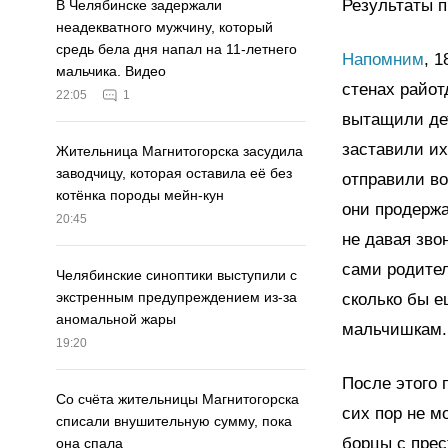
Результаты п
В Челябинске задержали
неадекватного мужчину, который
средь бела дня напал на 11-летнего
Напомним
, 
мальчика. Видео
стенах райот
22:05
1
вытащили дет
заставили их
Жительница Магнитогорска засудила
заводчицу, которая оставила её без
отправили в
котёнка породы мейн-кун
они продержа
20:45
не давая зво
сами родител
Челябинские синоптики выступили с
экстренным предупреждением из-за
сколько бы е
аномальной жары
мальчишкам.
19:20
После этого 
Со счёта жительницы Магнитогорска
сих пор не м
списали внушительную сумму, пока
борцы с прес
она спала