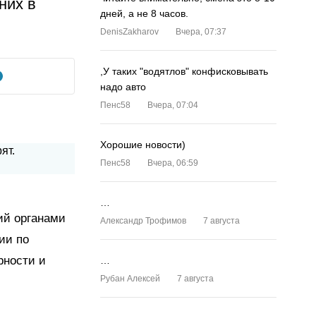
них в
дней, а не 8 часов.
DenisZakharov
Вчера, 07:37
,У таких "водятлов" конфисковывать
надо авто
Пенс58
Вчера, 07:04
Хорошие новости)
Пенс58
Вчера, 06:59
…
ий органами
Александр Трофимов
7 августа
ии по
рности и
…
Рубан Алексей
7 августа