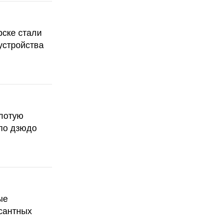
рске стали
устройства
олотую
по дзюдо
ые
сантных