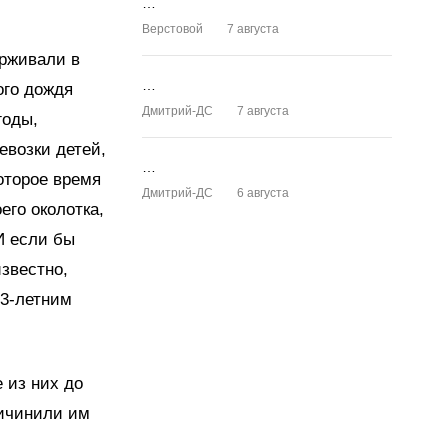
…
Верстовой
7 августа
ерживали в
…
ого дождя
Дмитрий-ДС
7 августа
годы,
евозки детей,
…
оторое время
Дмитрий-ДС
6 августа
его околотка,
И если бы
известно,
13-летним
 из них до
ричинили им