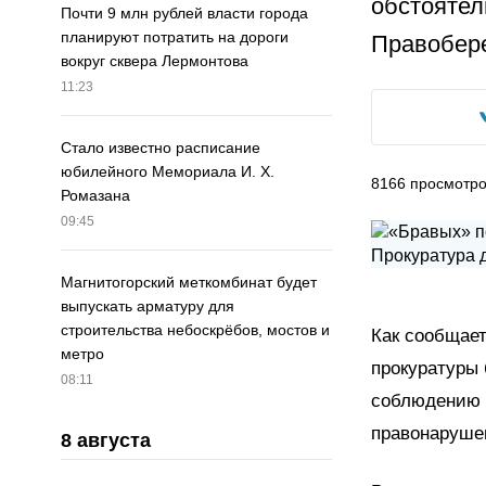
обстоятел
Почти 9 млн рублей власти города
планируют потратить на дороги
Правобер
вокруг сквера Лермонтова
11:23
Стало известно расписание
юбилейного Мемориала И. Х.
8166
просмотр
Ромазана
09:45
Магнитогорский меткомбинат будет
выпускать арматуру для
строительства небоскрёбов, мостов и
Как сообщает
метро
прокуратуры 
08:11
соблюдению 
правонаруше
8 августа