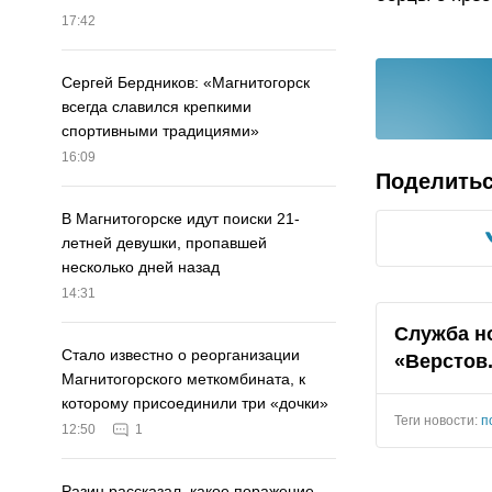
17:42
Сергей Бердников: «Магнитогорск
всегда славился крепкими
спортивными традициями»
16:09
Поделить
В Магнитогорске идут поиски 21-
летней девушки, пропавшей
несколько дней назад
14:31
Служба н
Стало известно о реорганизации
«Верстов
Магнитогорского меткомбината, к
которому присоединили три «дочки»
Теги новости:
п
12:50
1
Разин рассказал, какое поражение