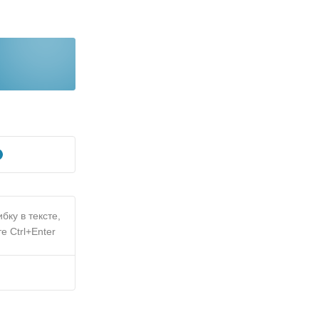
бку в тексте,
е Ctrl+Enter