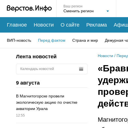
Ваш регион
Главное
Новости
О сайте
Реклама
Афиш
ВИП-новость
Перед фактом
Страна и мир
Дежурная ч
Новости
/
Перед
Лента новостей
«Брав
Календарь новостей
удерж
9 августа
провер
В Магнитогорске провели
дейст
экологическую акцию по очистке
акватории Урала
12:55
Магнитого