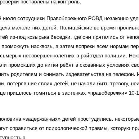
роверки поставлены на контроль.
18 июля сотрудники Правобережного РОВД незаконно уд
дела малолетних детей. Полицейские во время проливн
ей из-под козырька беседки, где они прятались от непо
 промокнуть насквозь, а затем вопреки всем нормам пер
осьмерых несовершеннолетних в райотдел полиции. Нек
ли промокших до нитки ребят в скованных условиях сво
нить родителям и снимать издевательства на телефон. 
и, потерявшие своих детей, не начали бить тревогу, не
ще пришлось томиться в застенках «правобережки» 10-
половина «задержанных» детей простудились, некоторые
огут оправиться от психологической травмы, которую п
тупностью.