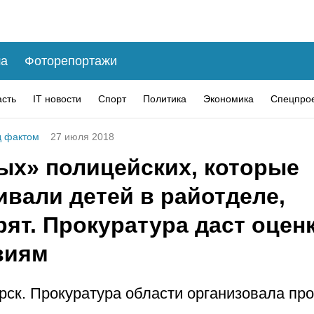
а
Фоторепортажи
асть
IT новости
Спорт
Политика
Экономика
Спецпро
 фактом
27 июля 2018
ых» полицейских, которые
ивали детей в райотделе,
ят. Прокуратура даст оценк
виям
рск. Прокуратура области организовала пр