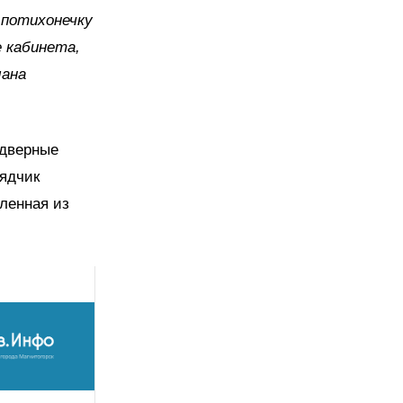
 потихонечку
 кабинета,
лана
 дверные
ядчик
ленная из