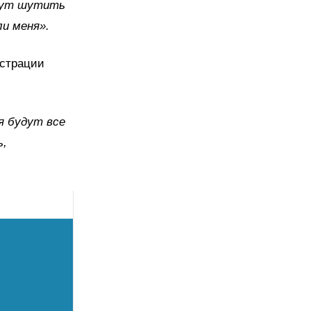
 тут шутить
ли меня».
истрации
я будут все
ь,