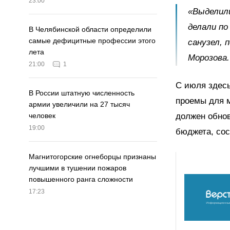
23:00
«Выделили
делали по
В Челябинской области определили
самые дефицитные профессии этого
санузел, 
лета
Морозова.
21:00
1
С июля здес
В России штатную численность
проемы для 
армии увеличили на 27 тысяч
должен обно
человек
19:00
бюджета, сос
Магнитогорские огнеборцы признаны
лучшими в тушении пожаров
повышенного ранга сложности
17:23