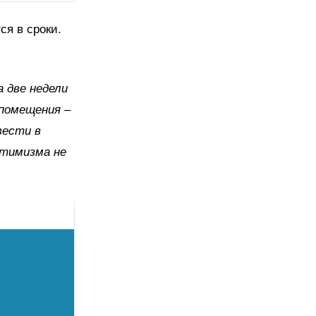
ся в сроки.
а две недели
 помещения –
вести в
птимизма не