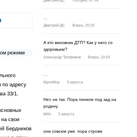
Дмитрий-ДС
Сегодня, 07:59
…
Дмитрий-ДС
Вчера, 20:20
А кто виновник ДТП? Как у него со
здоровьем?
Александр Трофимов
Вчера, 19:54
…
ельного
MyxoMop
5 августа
ы по адресу
ва 33/1.
Нет, не так. Пора пинком под зад на
родину.
основных
Mills
5 августа
 на свои
гей Бердников
они совсем уже. пора строже