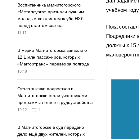
дал задание 
Воспитанника магнитогорского
учебном году
«Металлурга» признали лучшим
молодым хоккеистом клуба НХЛ
перед стартом сезона
Пока составл
11:17
Подрядчики в
должны к 15 
В мэрии Магнитогорска заявили о
маловероятн
12,1 млн пассажиров, которых
«Маггортранс» перевёз за полгода
10:48
Около тысячи подростков в
Магнитогорске стали участниками
программы летнего трудоустройства
10:12
1
В Магнитогорске в суд передано
дело ещё двух жителей, которых