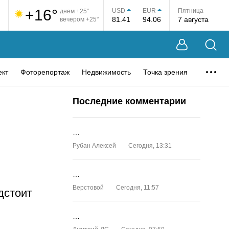
+16°
USD
EUR
Пятница
днем +25°
81.41
94.06
7 августа
вечером +25°
ект
Фоторепортаж
Недвижимость
Точка зрения
Последние комментарии
…
Рубан Алексей
Сегодня, 13:31
…
Верстовой
Сегодня, 11:57
дстоит
…