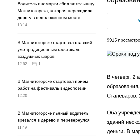
Водитель иномарки сбил жительницу
Магнитогорска, которая переходила
дорогу в неположенном месте
13:14
9915
просмотр
В Магнитогорске стартовал ставший
уже традиционным фестиваль
воздушных шаров
12:52
1
В четверг, 2
В Магнитогорске стартовал приём
образования,
работ на фестиваль видеопоэзии
Сталеваров, 
12:20
Оба учрежден
В Магнитогорске пьяный водитель
врезался в дерево и перевернулся
зданий неско
11:49
деньги. В ма