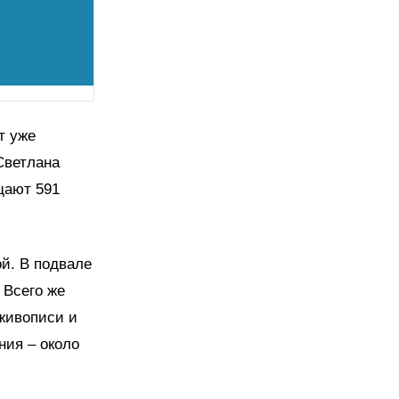
т уже
Светлана
щают 591
ой. В подвале
 Всего же
 живописи и
ния – около