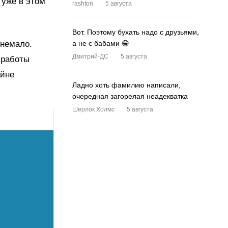
 уже в этом
rashton
5 августа
Вот. Поэтому бухать надо с друзьями,
 немало.
а не с бабами 😁
Дмитрий-ДС
5 августа
 работы
айне
Ладно хоть фамилию написали,
очередная загорелая неадекватка
Шерлок Холмс
5 августа