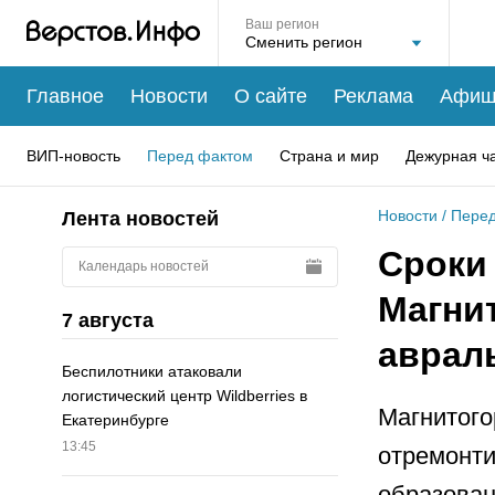
Ваш регион
Главное
Новости
О сайте
Реклама
Афиш
ВИП-новость
Перед фактом
Страна и мир
Дежурная ч
Новости
/
Перед
Лента новостей
Сроки 
Календарь новостей
Магни
7 августа
аврал
Беспилотники атаковали
логистический центр Wildberries в
Магнитого
Екатеринбурге
13:45
отремонти
образован