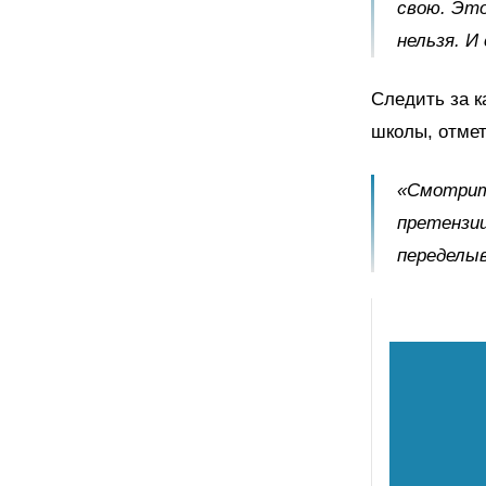
свою. Эт
нельзя. И
Следить за к
школы, отмет
«Смотрите
претензии
переделы