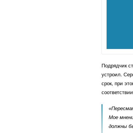
Подрядчик ст
устроил. Сер
срок, при эт
соответствии
«Пересмат
Мое мнени
должны б