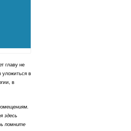
ет главу не
ы уложиться в
гии, в
помещениям.
я здесь
ть помните