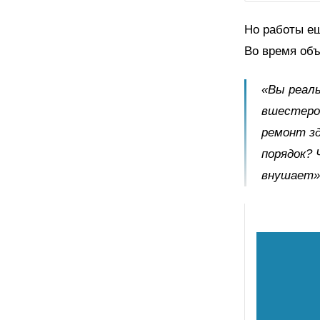
Но работы ещ
Во время объ
«Вы реаль
вшестером
ремонт зд
порядок? 
внушает»