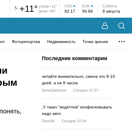
+11°
USD
EUR
Суббота
утром +11°
82.17
94.84
8 августа
днем +30°
ект
Фоторепортаж
Недвижимость
Точка зрения
Последние комментарии
ли
читайте внимательно, смена это 8-10
арым
дней, а не 8 часов.
DenisZakharov
Сегодня, 07:37
,У таких "водятлов" конфисковывать
понять,
надо авто
Пенс58
Сегодня, 07:04