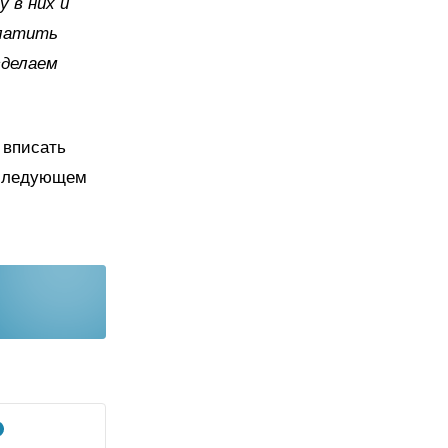
 в них и
платить
сделаем
 вписать
 следующем