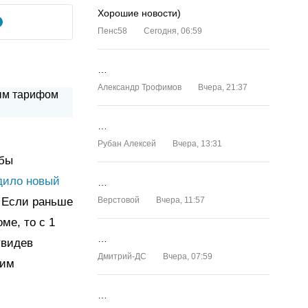
Хорошие новости)
Пенс58
Сегодня, 06:59
…
Александр Трофимов
Вчера, 21:37
…
Рубан Алексей
Вчера, 13:31
жбы
дило новый
…
. Если раньше
Верстовой
Вчера, 11:57
ме, то с 1
…
увидев
Дмитрий-ДС
Вчера, 07:59
 им
…