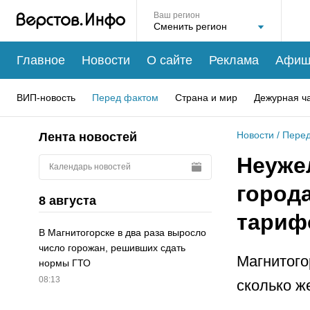
Ваш регион
Главное
Новости
О сайте
Реклама
Афиш
ВИП-новость
Перед фактом
Страна и мир
Дежурная ч
Новости
/
Перед
Лента новостей
Неуже
Календарь новостей
город
8 августа
тариф
В Магнитогорске в два раза выросло
число горожан, решивших сдать
Магнитого
нормы ГТО
08:13
сколько ж