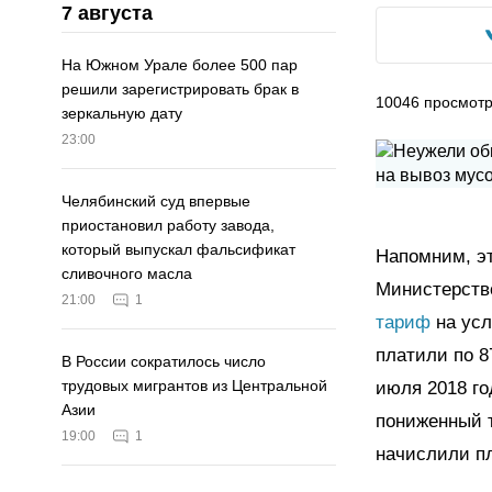
7 августа
На Южном Урале более 500 пар
решили зарегистрировать брак в
10046
просмот
зеркальную дату
23:00
Челябинский суд впервые
приостановил работу завода,
который выпускал фальсификат
Напомним, э
сливочного масла
Министерств
21:00
1
тариф
на усл
платили по 8
В России сократилось число
трудовых мигрантов из Центральной
июля 2018 го
Азии
пониженный 
19:00
1
начислили пл