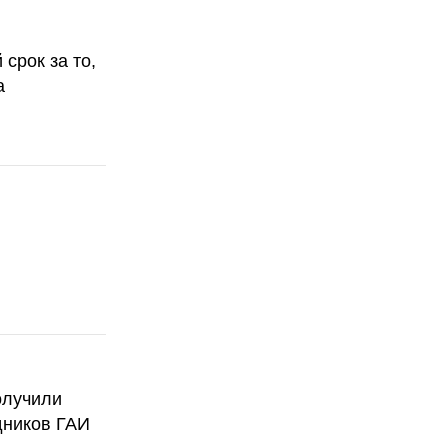
срок за то,
а
олучили
дников ГАИ