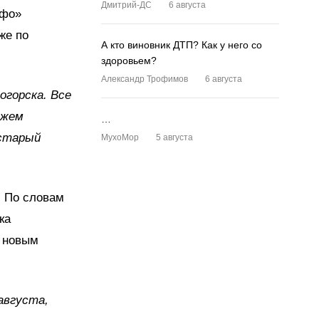
Дмитрий-ДС
6 августа
нфо»
же по
А кто виновник ДТП? Как у него со
здоровьем?
Александр Трофимов
6 августа
огорска. Все
ожем
…
 старый
MyxoMop
5 августа
. По словам
ка
с новым
августа,