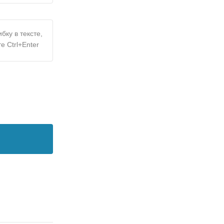
бку в тексте,
е Ctrl+Enter