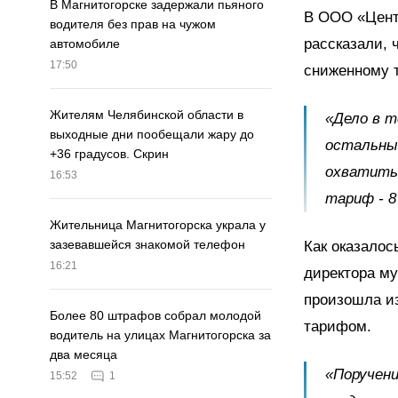
В Магнитогорске задержали пьяного
В ООО «Цент
водителя без прав на чужом
рассказали, 
автомобиле
17:50
сниженному т
Жителям Челябинской области в
«Дело в т
выходные дни пообещали жару до
остальные
+36 градусов. Скрин
охватить 
16:53
тариф - 8
Жительница Магнитогорска украла у
зазевавшейся знакомой телефон
Как оказалос
16:21
директора му
произошла из
Более 80 штрафов собрал молодой
тарифом.
водитель на улицах Магнитогорска за
два месяца
«Поручени
15:52
1