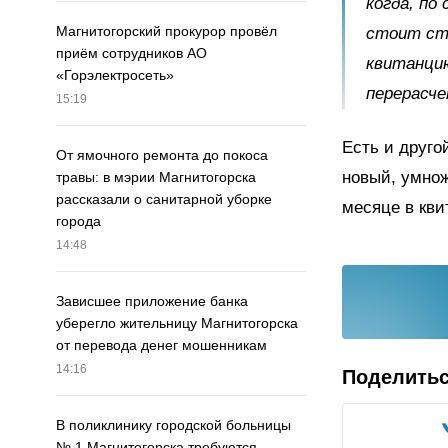
когда, по
Магнитогорский прокурор провёл
стоит ста
приём сотрудников АО
квитанци
«Горэлектросеть»
перерасче
15:19
Есть и друго
От ямочного ремонта до покоса
новый, умнож
травы: в мэрии Магнитогорска
рассказали о санитарной уборке
месяце в кви
города
14:48
Зависшее приложение банка
уберегло жительницу Магнитогорска
от перевода денег мошенникам
14:16
Поделить
В поликлинику городской больницы
№ 1 Магнитогорска требуются