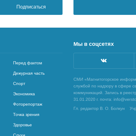
Подписаться
Мы в соцсетях
Перед фактом
Дежурная часть
СМИ «Магнитогорское информа
Спорт
службой по надзору в сфере с
коммуникаций. Запись в реес
Экономика
31.01.2020 г. почта: info@vers
Фоторепортаж
Гл. редактор В. О. Болкун
Уч
Точка зрения
Здоровье
Слухи