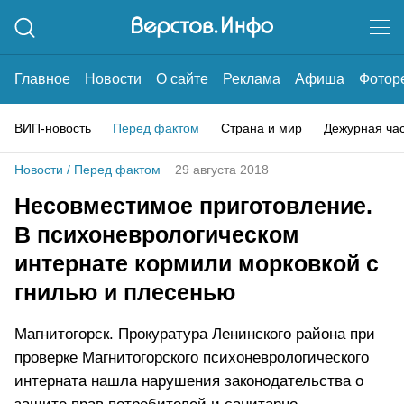
Главное
Новости
О сайте
Реклама
Афиша
Фотор
ВИП-новость
Перед фактом
Страна и мир
Дежурная ча
Новости
/
Перед фактом
29 августа 2018
Несовместимое приготовление.
В психоневрологическом
интернате кормили морковкой с
гнилью и плесенью
Магнитогорск. Прокуратура Ленинского района при
проверке Магнитогорского психоневрологического
интерната нашла нарушения законодательства о