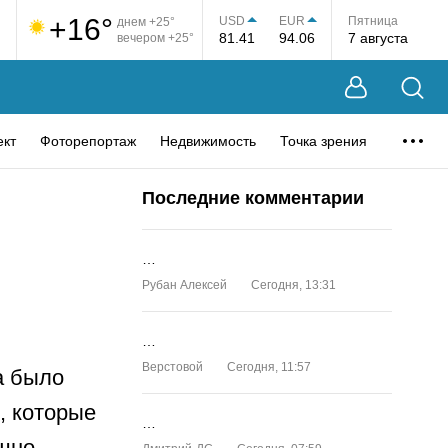
+16°
USD
EUR
Пятница
днем +25°
81.41
94.06
7 августа
вечером +25°
ект
Фоторепортаж
Недвижимость
Точка зрения
Последние комментарии
…
Рубан Алексей
Сегодня, 13:31
…
Верстовой
Сегодня, 11:57
а было
, которые
…
ешно