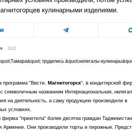
агнитогорцев кулинарными изделиями.
ов
2
а программа "Вести.
Магнитогорск
", в кондитерской фи
е с символичным названием Интернациональная, нелега
ия на деятельность, а саму продукцию производили в
ных условиях.
 фирма "приютила" более десятка граждан Таджикистан
 и Армении. Они производили торты и пирожные. Предс