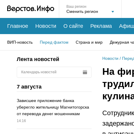
Ваш регион
Главное
Новости
О сайте
Реклама
Афиш
ВИП-новость
Перед фактом
Страна и мир
Дежурная ч
Новости
/
Перед
Лента новостей
На фи
Календарь новостей
труди
7 августа
кулин
Зависшее приложение банка
уберегло жительницу Магнитогорска
Сотрудник
от перевода денег мошенникам
14:16
задержано
в антисан