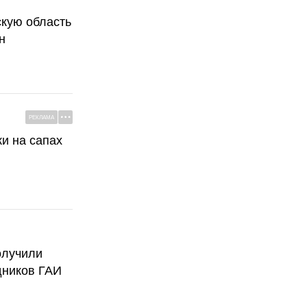
скую область
н
РЕКЛАМА
ки на сапах
олучили
дников ГАИ