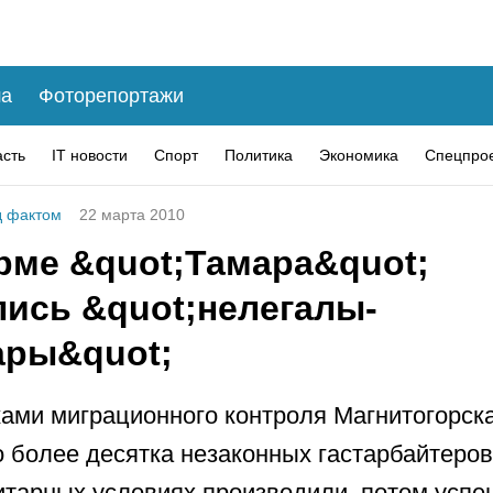
а
Фоторепортажи
асть
IT новости
Спорт
Политика
Экономика
Спецпро
 фактом
22 марта 2010
рме &quot;Тамара&quot;
лись &quot;нелегалы-
ары&quot;
ами миграционного контроля Магнитогорск
 более десятка незаконных гастарбайтеров
итарных условиях производили, потом усп