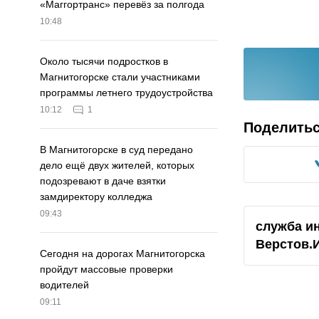
«Маггортранс» перевёз за полгода
10:48
Около тысячи подростков в
Магнитогорске стали участниками
программы летнего трудоустройства
10:12
1
Поделить
В Магнитогорске в суд передано
дело ещё двух жителей, которых
подозревают в даче взятки
замдиректору колледжа
09:43
служба и
Верстов.
Сегодня на дорогах Магнитогорска
пройдут массовые проверки
водителей
09:11