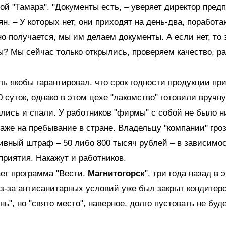
й "Тамара". "Документы есть, – уверяет директор пред
н. – У которых нет, они приходят на день-два, поработа
о получается, мы им делаем документы. А если нет, то 
? Мы сейчас только открылись, проверяем качество, р
ь якобы гарантировал. что срок годности продукции пр
0 суток, однако в этом цехе "лакомство" готовили вручн
лись и спали. У работников "фирмы" с собой не было н
аже на пребывание в стране. Владельцу "компании" гро
вный штраф – 50 либо 800 тысяч рублей – в зависимос
приятия. Накажут и работников.
ет программа "Вести.
Магнитогорск
", три года назад в 
-за антисанитарных условий уже был закрыт кондитер
ь", но "свято место", наверное, долго пустовать не будет