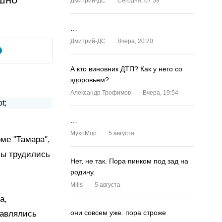
Дмитрий-ДС
Сегодня, 07:59
…
Дмитрий-ДС
Вчера, 20:20
А кто виновник ДТП? Как у него со
здоровьем?
Александр Трофимов
Вчера, 19:54
…
MyxoMop
5 августа
рме "Тамара",
лы трудились
Нет, не так. Пора пинком под зад на
родину.
Mills
5 августа
а,
они совсем уже. пора строже
тавлялись