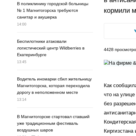
В поликлинику городской больницы
кормили м
№ 1 Магнитогорска требуются
санитар и акушерка
14:00
Беспилотники атаковали
логистический центр Wildberries в
4428
просмотр
Екатеринбурге
13:45
Водитель иномарки сбил жительницу
Как сообщил
Магнитогорска, которая переходила
дорогу в неположенном месте
что на улиц
13:14
без разрешен
антисанитар
В Магнитогорске стартовал ставший
Кондитерская
уже традиционным фестиваль
воздушных шаров
Киргизстана