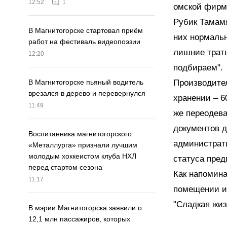
12:52
1
омской фирмо
Рубик Тамамя
В Магнитогорске стартовал приём
них нормальн
работ на фестиваль видеопоэзии
лишние траты
12:20
подбираем".
Производител
В Магнитогорске пьяный водитель
врезался в дерево и перевернулся
хранении – 6
11:49
же переодева
документов д
Воспитанника магнитогорского
администрати
«Металлурга» признали лучшим
молодым хоккеистом клуба НХЛ
статуса пред
перед стартом сезона
Как напомина
11:17
помещении из
"Сладкая жизн
В мэрии Магнитогорска заявили о
12,1 млн пассажиров, которых