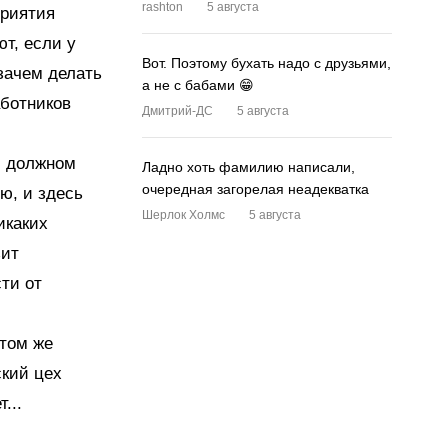
rashton
5 августа
приятия
ют, если у
Вот. Поэтому бухать надо с друзьями,
зачем делать
а не с бабами 😁
аботников
Дмитрий-ДС
5 августа
и должном
Ладно хоть фамилию написали,
очередная загорелая неадекватка
ую, и здесь
Шерлок Холмс
5 августа
икаких
зит
ти от
этом же
ский цех
...