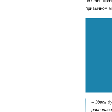
но Олег Тихо
привычном м
– Здесь б
располага