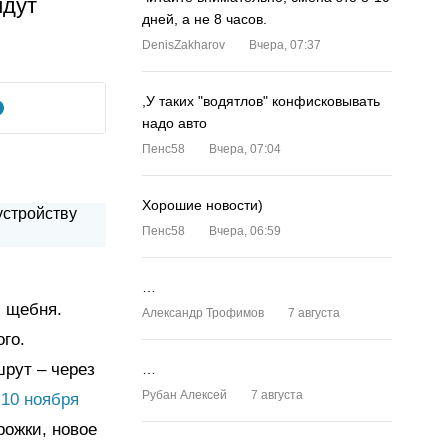
идут
дней, а не 8 часов.
DenisZakharov
Вчера, 07:37
,У таких "водятлов" конфисковывать
надо авто
Пенс58
Вчера, 07:04
Хорошие новости)
Пенс58
Вчера, 06:59
…
и щебня.
Александр Трофимов
7 августа
го.
рут – через
…
Рубан Алексей
7 августа
 10 ноября
рожки, новое