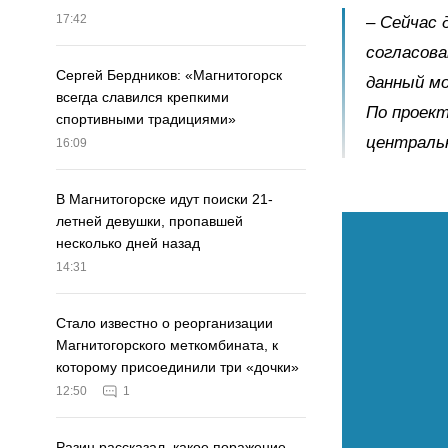
17:42
– Сейчас 
согласова
Сергей Бердников: «Магнитогорск
данный м
всегда славился крепкими
По проект
спортивными традициями»
центральн
16:09
В Магнитогорске идут поиски 21-
летней девушки, пропавшей
несколько дней назад
14:31
Стало известно о реорганизации
Магнитогорского меткомбината, к
которому присоединили три «дочки»
12:50
1
Разин рассказал, какое поражение