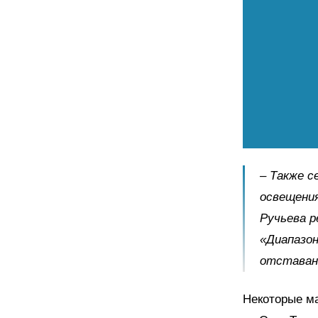
– Также с
освещения
Ручьева 
«Диапазон
отставан
Некоторые ма