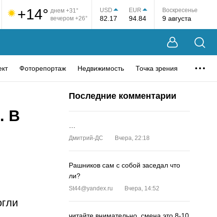
+14°
USD
EUR
Воскресенье
днем +31°
82.17
94.84
9 августа
вечером +26°
ект
Фоторепортаж
Недвижимость
Точка зрения
Последние комментарии
. В
…
Дмитрий-ДС
Вчера, 22:18
Рашников сам с собой заседал что
ли?
St44@yandex.ru
Вчера, 14:52
огли
читайте внимательно, смена это 8-10