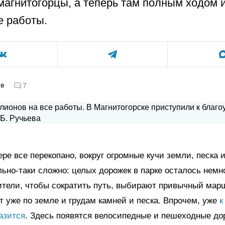
магнитогорцы, а теперь там полным ходом 
 работы.
ов
7
ере все перекопано, вокруг огромные кучи земли, песка 
ьно-таки сложно: целых дорожек в парке осталось немно
тели, чтобы сократить путь, выбирают привычный марш
ут уже по земле и грудам камней и песка. Впрочем, уже
к
азится
. Здесь появятся велосипедные и пешеходные до