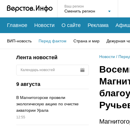
Ваш регион
Главное
Новости
О сайте
Реклама
Афиш
ВИП-новость
Перед фактом
Страна и мир
Дежурная ч
Новости
/
Перед
Лента новостей
Восем
Календарь новостей
Магни
9 августа
благоу
В Магнитогорске провели
Ручье
экологическую акцию по очистке
акватории Урала
12:55
Магнитого