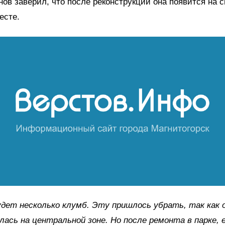
нов заверил, что после реконструкции она появится на 
есте.
удет несколько клумб. Эту пришлось убрать, так как 
лась на центральной зоне. Но после ремонта в парке, 