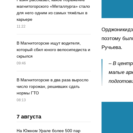
магнитогорского «Металлурга» стало
для него одним из самых тяжёлых в
карьере
11:22
Орджоникидз
поэтому было
В Магнитогорске ищут водителя,
Ручьева.
который сбил юного велосипедиста и
скрылся
– В центр
09:46
малые арх
В Магнитогорске в два раза выросло
подготов
число горожан, решивших сдать
нормы ГТО
08:13
7 августа
На Южном Урале более 500 пар