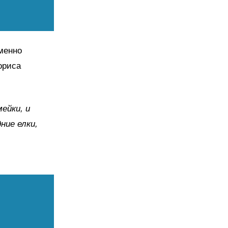
менно
ориса
ейки, и
ние елки,