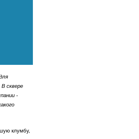
для
 В сквере
пании -
какого
ьшую клумбу,