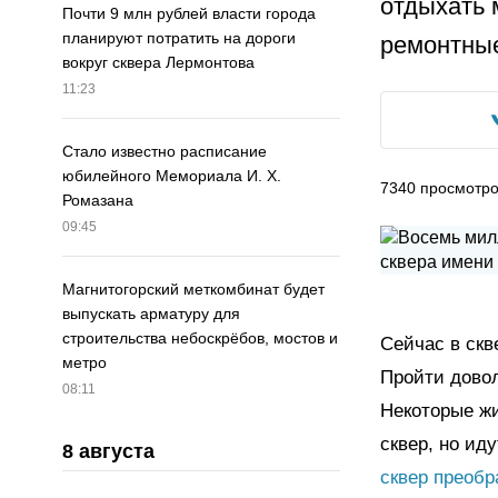
отдыхать 
Почти 9 млн рублей власти города
планируют потратить на дороги
ремонтные
вокруг сквера Лермонтова
11:23
Стало известно расписание
юбилейного Мемориала И. Х.
7340
просмотр
Ромазана
09:45
Магнитогорский меткомбинат будет
выпускать арматуру для
строительства небоскрёбов, мостов и
Сейчас в скв
метро
Пройти довол
08:11
Некоторые жи
сквер, но ид
8 августа
сквер преобр