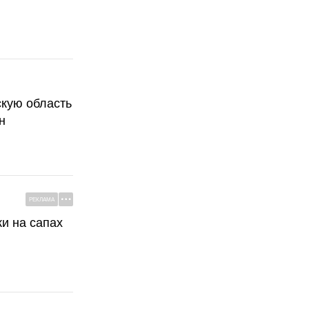
скую область
н
РЕКЛАМА
ки на сапах