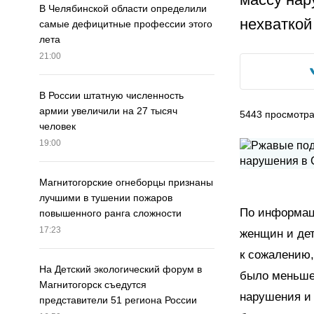
В Челябинской области определили
нехваткой
самые дефицитные профессии этого
лета
21:00
В России штатную численность
армии увеличили на 27 тысяч
5443
просмотр
человек
19:00
Магнитогорские огнеборцы признаны
лучшими в тушении пожаров
По информац
повышенного ранга сложности
17:23
женщин и де
к сожалению,
На Детский экологический форум в
было меньше,
Магнитогорск съедутся
нарушения и 
представители 51 региона России