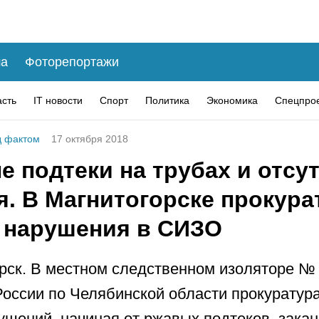
а
Фоторепортажи
асть
IT новости
Спорт
Политика
Экономика
Спецпро
 фактом
17 октября 2018
 подтеки на трубах и отсу
я. В Магнитогорске прокура
 нарушения в СИЗО
рск. В местном следственном изоляторе №
ссии по Челябинской области прокуратур
ушений, начиная от ржавых подтеков, зака