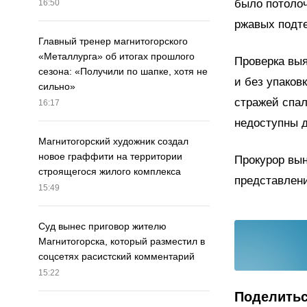
было потолоч
16:50
ржавых подте
Главный тренер магнитогорского
«Металлурга» об итогах прошлого
Проверка выя
сезона: «Получили по шапке, хотя не
и без упаков
сильно»
стражей спал
16:17
недоступны 
Магнитогорский художник создал
новое граффити на территории
Прокурор вын
строящегося жилого комплекса
представлени
15:49
Суд вынес приговор жителю
Магнитогорска, который разместил в
соцсетях расистский комментарий
15:22
Поделить