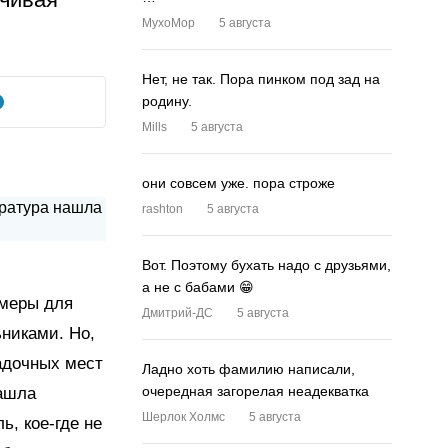
MyxoMop
5 августа
Нет, не так. Пора пинком под зад на
родину.
Mills
5 августа
они совсем уже. пора строже
rashton
5 августа
Вот. Поэтому бухать надо с друзьями,
а не с бабами 😁
амеры для
Дмитрий-ДС
5 августа
никами. Но,
садочных мест
Ладно хоть фамилию написали,
очередная загорелая неадекватка
нашла
Шерлок Холмс
5 августа
, кое-где не