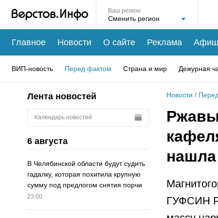
Ваш регион
Главное
Новости
О сайте
Реклама
Афиш
ВИП-новость
Перед фактом
Страна и мир
Дежурная ч
Новости
/
Перед
Лента новостей
Ржавые
Календарь новостей
кафел
6 августа
нашла
В Челябинской области будут судить
гадалку, которая похитила крупную
Магнитого
сумму под предлогом снятия порчи
23:00
ГУФСИН Ро
массу нар