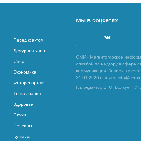
Мы в соцсетях
Перед фактом
Дежурная часть
СМИ «Магнитогорское информа
Спорт
службой по надзору в сфере с
коммуникаций. Запись в реес
Экономика
31.01.2020 г. почта: info@vers
Фоторепортаж
Гл. редактор В. О. Болкун
Уч
Точка зрения
Здоровье
Слухи
Персоны
Культура