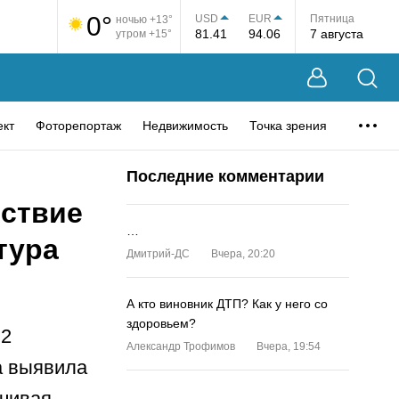
0°
USD
EUR
Пятница
ночью +13°
81.41
94.06
7 августа
утром +15°
ект
Фоторепортаж
Недвижимость
Точка зрения
Последние комментарии
тствие
…
тура
Дмитрий-ДС
Вчера, 20:20
А кто виновник ДТП? Как у него со
здоровьем?
 2
Александр Трофимов
Вчера, 19:54
а выявила
нчивая
…