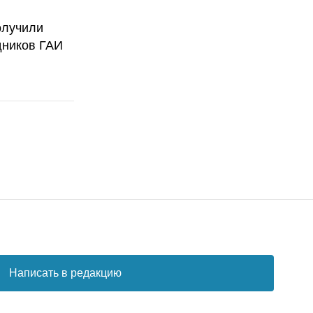
олучили
дников ГАИ
Написать в редакцию