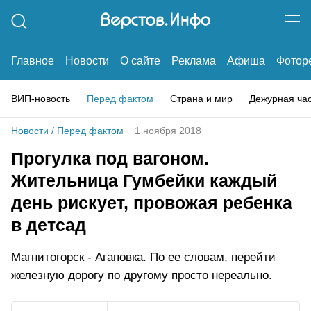
Главное
Новости
О сайте
Реклама
Афиша
Фотор
ВИП-новость
Перед фактом
Страна и мир
Дежурная ча
Новости
/
Перед фактом
1 ноября 2018
Прогулка под вагоном.
Жительница Гумбейки каждый
день рискует, провожая ребенка
в детсад
Магнитогорск - Агаповка. По ее словам, перейти
железную дорогу по другому просто нереально.