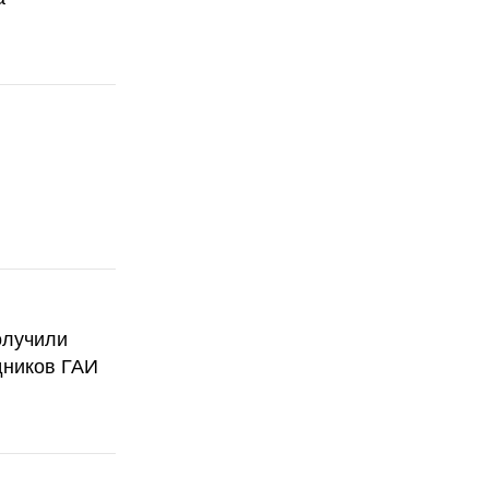
олучили
дников ГАИ