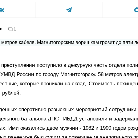
в
1
 преступлении поступило в дежурную часть отдела пол
УМВД России по городу Магнитогорску. 58 метров элект
естные, которые проникли на склад. Стоимость похище
и рублей.
денных оперативно-разыскных мероприятий сотрудники 
тдельного батальона ДПС ГИБДД установили и задержал
х. Ими оказались двое мужчин - 1982 и 1990 годов рож
ых ранее уже был судим за совершение аналогичного п