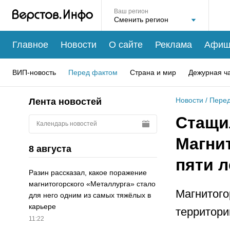
Ваш регион
Главное
Новости
О сайте
Реклама
Афиш
ВИП-новость
Перед фактом
Страна и мир
Дежурная ч
Новости
/
Перед
Лента новостей
Стащи
Календарь новостей
Магни
8 августа
пяти 
Разин рассказал, какое поражение
магнитогорского «Металлурга» стало
Магнитого
для него одним из самых тяжёлых в
карьере
территори
11:22