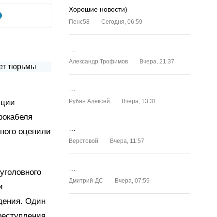
Хорошие новости)
Пенс58
Сегодня, 06:59
…
Александр Трофимов
Вчера, 21:37
…
иции
Рубан Алексей
Вчера, 13:31
рокабеля
…
нного оценили
Верстовой
Вчера, 11:57
…
уголовного
Дмитрий-ДС
Вчера, 07:59
и
дения. Один
…
реступления.