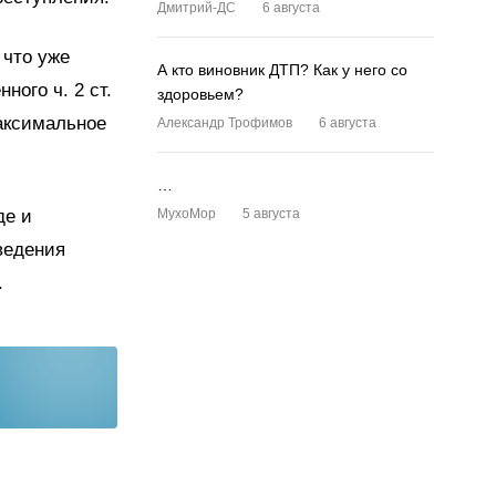
Дмитрий-ДС
6 августа
 что уже
А кто виновник ДТП? Как у него со
ного ч. 2 ст.
здоровьем?
максимальное
Александр Трофимов
6 августа
…
де и
MyxoMop
5 августа
ведения
.