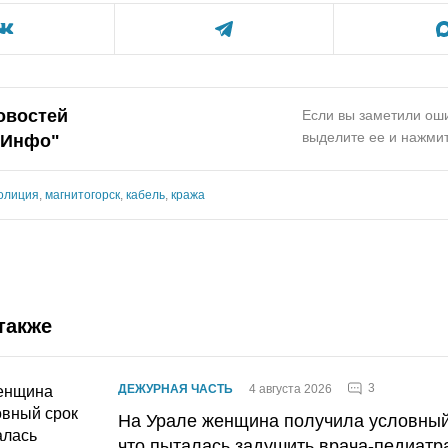
овостей
Если вы заметили оши
выделите ее и нажмит
.Инфо"
олиция
,
магнитогорск
,
кабель
,
кража
также
3
ДЕЖУРНАЯ ЧАСТЬ
4 августа 2026
На Урале женщина получила условный 
что пыталась задушить врача-педиатр