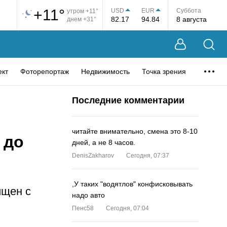
+11°
USD
EUR
Суббота
утром +11°
82.17
94.84
8 августа
днем +31°
ект
Фоторепортаж
Недвижимость
Точка зрения
Последние комментарии
читайте внимательно, смена это 8-10
 до
дней, а не 8 часов.
DenisZakharov
Сегодня, 07:37
,У таких "водятлов" конфисковывать
ищен с
надо авто
Пенс58
Сегодня, 07:04