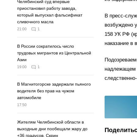
Челябинский суд впервые
приостановил работу завода,
который выпускал фальсификат
В пресс-служ
сливочного масла
возбуждено у
21:00
1
158 УК РФ (к
наказание в 
В России сократилось число
трудовых мигрантов из Центральной
Подозреваемы
Азии
19:00
1
надлежащем 
следственно-
В Магнитогорске задержали пьяного
водителя без прав на чужом
автомобиле
17:50
Жителям Челябинской области в
выходные дни пообещали жару до
Поделить
+36 градусов. Скрин