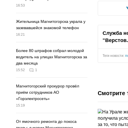
16:53
Жительница Магнитогорска украла у
зазевавшейся знакомой телефон
Служба н
16:21
"Верстов
Более 80 штрафов собрал молодой
Теги новости:
п
водитель на улицах Магнитогорска за
два месяца
15:52
1
Магнитогорский прокурор провёл
Смотрите 
приём сотрудников АО
«Горэлектросеть»
15:19
От ямочного ремонта до покоса
травы: в мэрии Магнитогорска