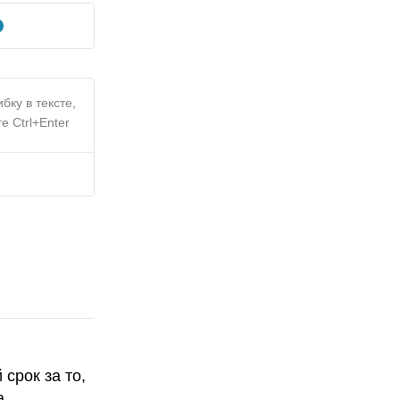
бку в тексте,
е Ctrl+Enter
срок за то,
а