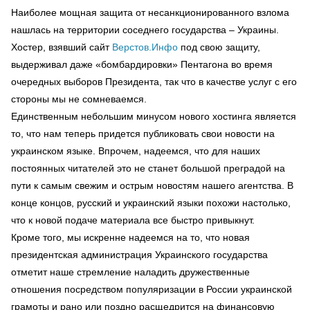
Наиболее мощная защита от несанкционированного взлома
нашлась на территории соседнего государства – Украины.
Хостер, взявший сайт
Верстов.Инфо
под свою защиту,
выдерживал даже «бомбардировки» Пентагона во время
очередных выборов Президента, так что в качестве услуг с его
стороны мы не сомневаемся.
Единственным небольшим минусом нового хостинга является
то, что нам теперь придется публиковать свои новости на
украинском языке. Впрочем, надеемся, что для наших
постоянных читателей это не станет большой преградой на
пути к самым свежим и острым новостям нашего агентства. В
конце концов, русский и украинский языки похожи настолько,
что к новой подаче материала все быстро привыкнут.
Кроме того, мы искренне надеемся на то, что новая
президентская администрация Украинского государства
отметит наше стремление наладить дружественные
отношения посредством популяризации в России украинской
грамоты и рано или поздно расщедрится на финансовую