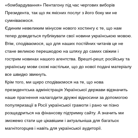
«бомбардування» Пентагону під час чергових виборів
Президента, так що як якісних послуг з його боку ми не
сумніваємося.
Єдиним невеликим мінусом нового хостингу є те, що нам
тепер доведеться публікувати свої новини українською мовою.
Втім, сподіваємося, що для наших постійних читачів це не
стане великою перешкодою на шляху до самих свіжим і
гострим новинах нашого агентства. Врешті-решт, російську та
українську мови схожі настільки, що до нової подачі матеріалу
все швидко звикнуть.
Крім того, ми щиро сподіваємося на те, що нова
президентська адміністрація Української держави відзначить
наше прагнення налагодити дружні відносини за допомогою
популяризації в Росії української грамоти і рано чи пізно
розщедриться на фінансову підтримку сайту. А значить ми
зможемо стати ще цікавішим і актуальніша для багатьох
магнітогорцев і навіть для української аудиторії.