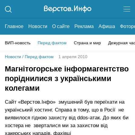
Главное
Новости
О сайте
Реклама
Афиша
Фотор
ВИП-новость
Перед фактом
Страна и мир
Дежурная ча
Новости
/
Перед фактом
1 апреля 2010
Магнітогорське інформагентство
поріднилися з українськими
колегами
Сайт «Верстов.Інфо» змушений був переїхати на
український хостинг. Справа в тому, що в Росії не
виявилося гідною захисту від ddos-атак. До яких би
хостера не зверталися ми за захистом від
хакерських нападів, фахівці