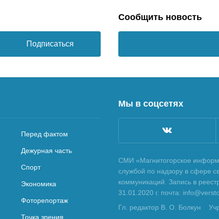
Сообщить новость
Подписаться
Мы в соцсетях
Перед фактом
Дежурная часть
СМИ «Магнитогорское информа
Спорт
службой по надзору в сфере с
коммуникаций. Запись в реес
Экономика
31.01.2020 г. почта: info@vers
Фоторепортаж
Гл. редактор В. О. Болкун
Уч
Точка зрения