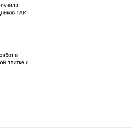
олучили
дников ГАИ
работ в
ой плитке и