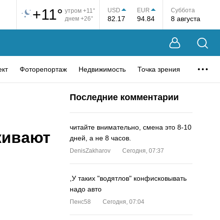
+11°
USD
EUR
Суббота
утром +11°
82.17
94.84
8 августа
днем +26°
ект
Фоторепортаж
Недвижимость
Точка зрения
Последние комментарии
читайте внимательно, смена это 8-10
кивают
дней, а не 8 часов.
DenisZakharov
Сегодня, 07:37
,У таких "водятлов" конфисковывать
надо авто
Пенс58
Сегодня, 07:04