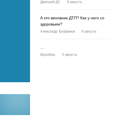
Дмитрий-ДС
6 августа
А кто виновник ДТП? Как у него со
здоровьем?
Александр Трофимов
6 августа
…
MyxoMop
5 августа