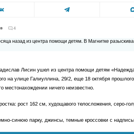
ов
4
ладислав Лисин ушел из центра помощи детям «Надежда
го на улице Галиуллина, 29/2, еще 18 октября прошлого 
его местонахождении ничего неизвестно.
остка: рост 162 см, худощавого телосложения, серо-гол
емно-синюю парку, джинсы, темные кроссовки с надпис