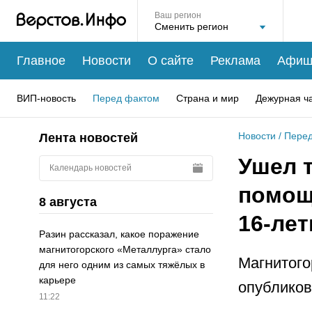
Ваш регион
Главное
Новости
О сайте
Реклама
Афиш
ВИП-новость
Перед фактом
Страна и мир
Дежурная ч
Новости
/
Перед
Лента новостей
Ушел т
Календарь новостей
помощ
8 августа
16-лет
Разин рассказал, какое поражение
магнитогорского «Металлурга» стало
Магнитого
для него одним из самых тяжёлых в
карьере
опубликов
11:22