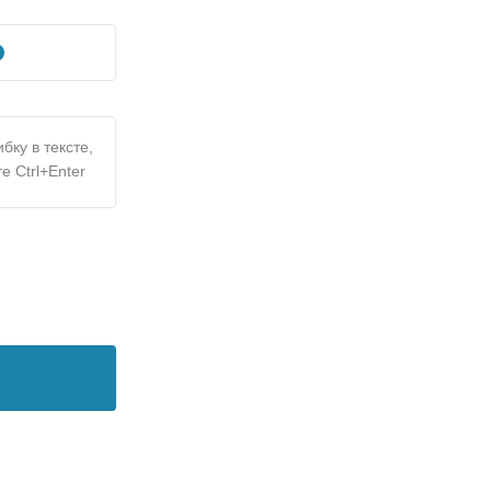
бку в тексте,
е Ctrl+Enter