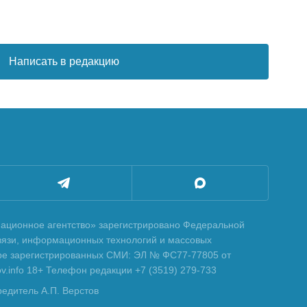
Написать в редакцию
ционное агентство» зарегистрировано Федеральной
вязи, информационных технологий и массовых
тре зарегистрированных СМИ: ЭЛ № ФС77-77805 от
tov.info 18+ Телефон редакции +7 (3519) 279-733
редитель А.П. Верстов