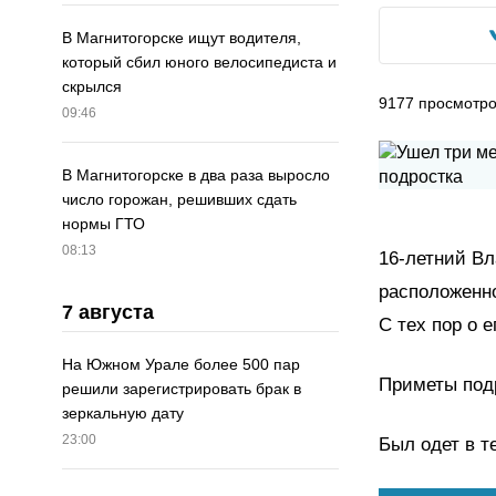
В Магнитогорске ищут водителя,
который сбил юного велосипедиста и
скрылся
9177
просмотр
09:46
В Магнитогорске в два раза выросло
число горожан, решивших сдать
нормы ГТО
08:13
16-летний В
расположенно
7 августа
С тех пор о 
На Южном Урале более 500 пар
Приметы подр
решили зарегистрировать брак в
зеркальную дату
23:00
Был одет в т