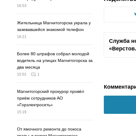
16:53
Жительница Магнитогорска украла у
зазевавшейся знакомой телефон
16:21
Служба н
«Верстов
Более 80 штрафов собрал молодой
водитель на улицах Магнитогорска за
два месяца
15:52
1
Комментар
Магнитогорский прокурор провёл
приём сотрудников АО
«Горэлектросеть»
15:19
От ямочного ремонта до покоса
травы: в мэрии Магнитогорска