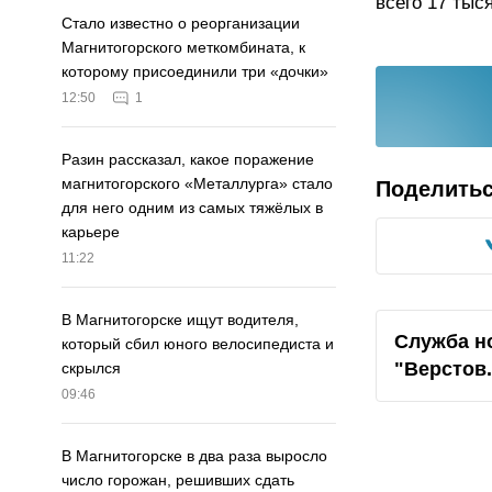
всего 17 тыс
Стало известно о реорганизации
Магнитогорского меткомбината, к
которому присоединили три «дочки»
12:50
1
Разин рассказал, какое поражение
магнитогорского «Металлурга» стало
Поделить
для него одним из самых тяжёлых в
карьере
11:22
В Магнитогорске ищут водителя,
Служба н
который сбил юного велосипедиста и
"Верстов
скрылся
09:46
В Магнитогорске в два раза выросло
число горожан, решивших сдать