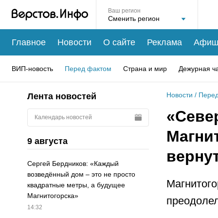
Ваш регион
Главное
Новости
О сайте
Реклама
Афиш
ВИП-новость
Перед фактом
Страна и мир
Дежурная ч
Новости
/
Перед
Лента новостей
«Север
Календарь новостей
Магни
9 августа
верну
Сергей Бердников: «Каждый
возведённый дом – это не просто
Магнитого
квадратные метры, а будущее
Магнитогорска»
преодолел
14:32