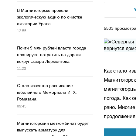
В Магнитогорске провели
экологическую акцию по очистке
акватории Урала
5503
просмотр
12:55
Почти 9 млн рублей власти города
планируют потратить на дороги
вокруг сквера Лермонтова
11:23
Как стало из
Магнитогорск
Стало известно расписание
магнитогорцы
юбилейного Мемориала И. Х.
погода. Как о
Ромазана
09:45
рано. Многие
продолжения 
Магнитогорский меткомбинат будет
выпускать арматуру для