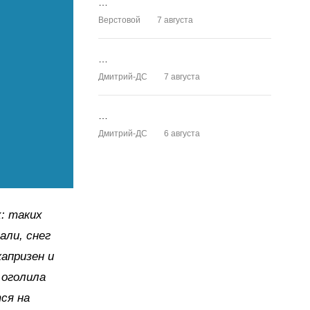
…
Верстовой
7 августа
…
Дмитрий-ДС
7 августа
…
Дмитрий-ДС
6 августа
х: таких
али, снег
апризен и
 оголила
ся на