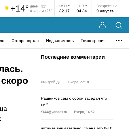
+14°
USD
EUR
Воскресенье
днем +32°
82.17
94.84
9 августа
вечером +26°
ект
Фоторепортаж
Недвижимость
Точка зрения
Последние комментарии
лась.
…
 скоро
Дмитрий-ДС
Вчера, 22:18
Рашников сам с собой заседал что
ли?
яца
St44@yandex.ru
Вчера, 14:52
.
читайте внимательно, смена это 8-10