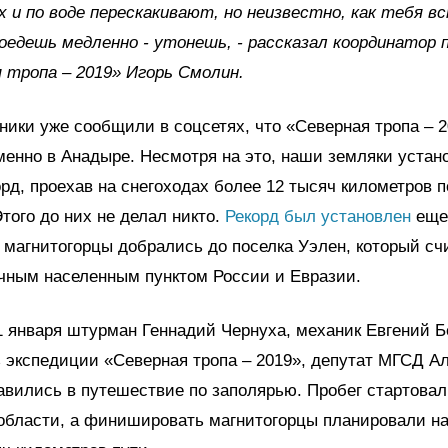
х и по воде перескакивают, но неизвестно, как тебя 
поедешь медленно - утонешь, - рассказал координатор 
 тропа – 2019» Игорь Смолин.
ики уже сообщили в соцсетях, что «Северная тропа – 
енно в Анадыре. Несмотря на это, наши земляки устан
рд, проехав на снегоходах более 12 тысяч километров п
Этого до них не делал никто.
Рекорд был установлен
еще
а магнитогорцы добрались до поселка Уэлен, который сч
чным населенным пунктом России и Евразии.
11 января штурман Геннадий Чернуха, механик Евгений Б
 экспедиции «Северная тропа – 2019», депутат МГСД А
авились в путешествие по заполярью. Пробег стартовал
области, а финишировать магнитогорцы планировали на