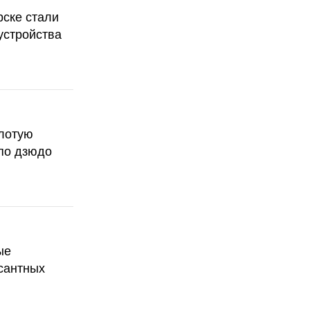
рске стали
устройства
олотую
по дзюдо
ые
сантных