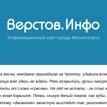
я весна, нежданно пришедшая на Чукотку, удивила все
конца мая здесь не ждали. Реки вскрылись, ручьи зажурч
очти от слова «совсем». На лёд не встать - он стал к
ак юная барышня. Почва, скинув белый покров, как зубы,
этому «движение» зачастую выглядит так: разгоняют