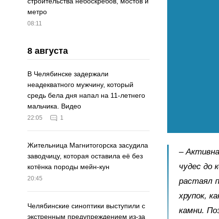
строительства небоскрёбов, мостов и
метро
08:11
8 августа
В Челябинске задержали
неадекватного мужчину, который
средь бела дня напал на 11-летнего
мальчика. Видео
22:05
1
Жительница Магнитогорска засудила
– Активна
заводчицу, которая оставила её без
чудес до 
котёнка породы мейн-кун
20:45
растаял п
хрупок, к
Челябинские синоптики выступили с
камни. По
экстренным предупреждением из-за