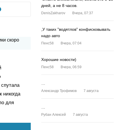
дней, а не 8 часов.
DenisZakharov
Вчера, 07:37
,У таких "водятлов" конфисковывать
надо авто
Пенс58
Вчера, 07:04
Хорошие новости)
й
Пенс58
Вчера, 06:59
о
…
 спутала
Александр Трофимов
7 августа
к никогда
ло для
…
Рубан Алексей
7 августа