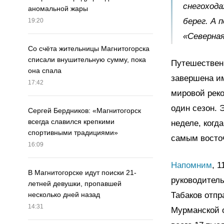
снегохода
аномальной жары
берег. А 
19:20
«Северная
Со счёта жительницы Магнитогорска
списали внушительную сумму, пока
Путешественн
она спала
завершена им
17:42
мировой реко
один сезон. 
Сергей Бердников: «Магнитогорск
всегда славился крепкими
неделе, когд
спортивными традициями»
самым восто
16:09
Напомним
, 
В Магнитогорске идут поиски 21-
руководитель
летней девушки, пропавшей
Табаков отпр
несколько дней назад
14:31
Мурманской 