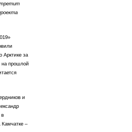
встретит
проекта
2019»
овили
о Арктике за
 на прошлой
итается
ердников и
лександр
 в
 Камчатке –