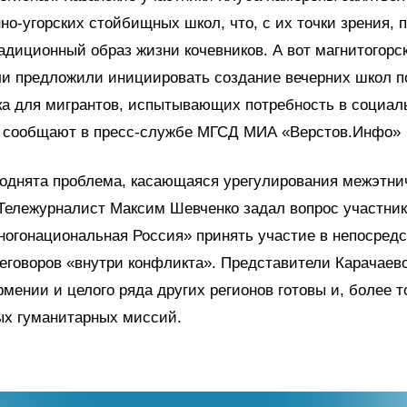
о-угорских стойбищных школ, что, с их точки зрения, 
адиционный образ жизни кочевников. А вот магнитогорс
ли предложили инициировать создание вечерних школ п
ка для мигрантов, испытывающих потребность в социал
– сообщают в пресс-службе МГСД МИА «Верстов.Инфо»
поднята проблема, касающаяся урегулирования межэтни
Тележурналист Максим Шевченко задал вопрос участник
ногонациональная Россия» принять участие в непосред
еговоров «внутри конфликта». Представители Карачаев
рмении и целого ряда других регионов готовы и, более т
ых гуманитарных миссий.