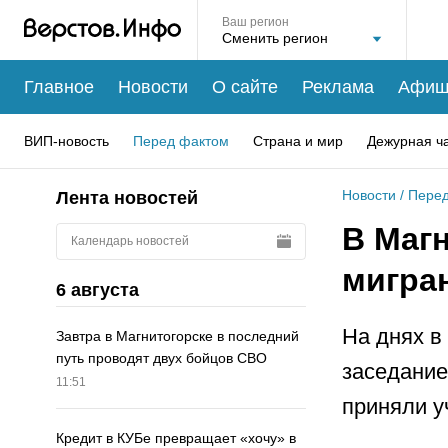
Ваш регион
Главное
Новости
О сайте
Реклама
Афиш
ВИП-новость
Перед фактом
Страна и мир
Дежурная ч
Новости
/
Перед
Лента новостей
В Маг
Календарь новостей
мигра
6 августа
На днях в
Завтра в Магнитогорске в последний
путь проводят двух бойцов СВО
заседание
11:51
приняли у
Кредит в КУБе превращает «хочу» в