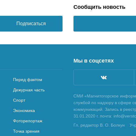
Сообщить новость
Подписаться
Мы в соцсетях
Перед фактом
Дежурная часть
СМИ «Магнитогорское информа
Спорт
службой по надзору в сфере с
коммуникаций. Запись в реес
Экономика
31.01.2020 г. почта: info@vers
Фоторепортаж
Гл. редактор В. О. Болкун
Уч
Точка зрения