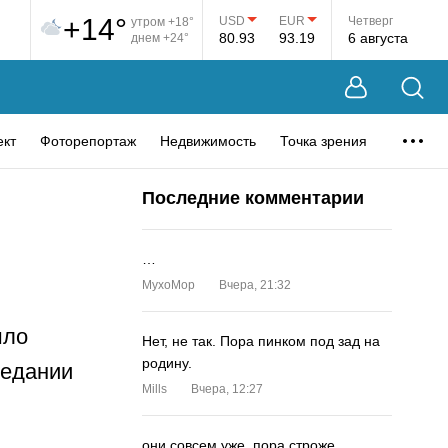
+14°
USD
EUR
Четверг
утром +18°
80.93
93.19
6 августа
днем +24°
ект
Фоторепортаж
Недвижимость
Точка зрения
Последние комментарии
…
MyxoMop
Вчера, 21:32
шло
Нет, не так. Пора пинком под зад на
родину.
седании
Mills
Вчера, 12:27
они совсем уже. пора строже