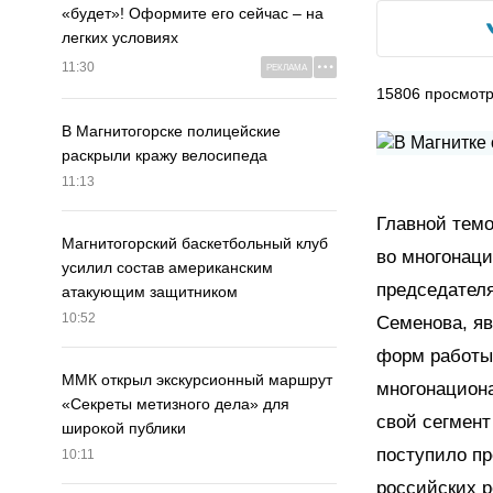
«будет»! Оформите его сейчас – на
легких условиях
11:30
РЕКЛАМА
15806
просмот
В Магнитогорске полицейские
раскрыли кражу велосипеда
11:13
Главной темо
Магнитогорский баскетбольный клуб
во многонац
усилил состав американским
председател
атакующим защитником
10:52
Семенова, я
форм работы
ММК открыл экскурсионный маршрут
многонациона
«Секреты метизного дела» для
свой сегмент
широкой публики
поступило пр
10:11
российских р