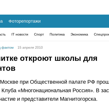
а
Фоторепортажи
асть
IT новости
Спорт
Политика
Экономика
Спецпро
 фактом
15 апреля 2010
нитке откроют школы для
нтов
 Москве при Общественной палате РФ про
 Клуба «Многонациональная Россия». В за
частие и представители Магнитогорска.