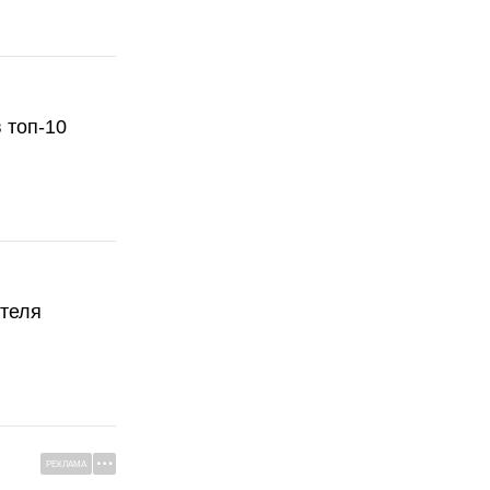
 топ-10
ателя
РЕКЛАМА