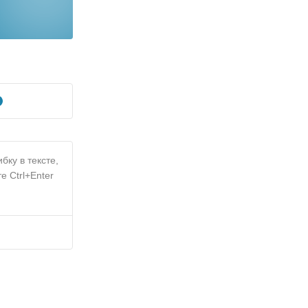
бку в тексте,
е Ctrl+Enter