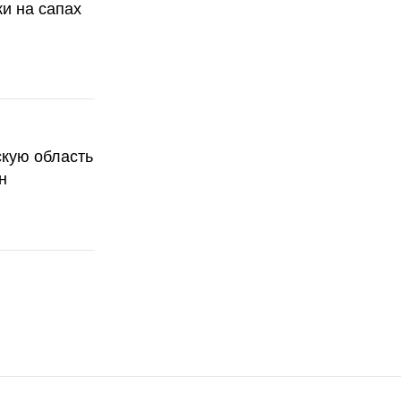
ки на сапах
скую область
н