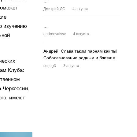
…
поможет
Дмитрий-ДС
4 августа
кие
о изучению
…
andreevaivsv
4 августа
ьной
Андрей, Слава таким парням как ты!
Соболезнование родным и близким.
ческих
serjeg3
3 августа
ам Клуба:
ственном
о-Черкессии,
ого, имеют