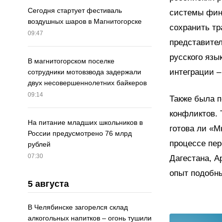
Сегодня стартует фестиваль
системы финн
воздушных шаров в Магнитогорске
сохранить тр
09:47
представите
русского язы
В магнитогорском поселке
интеграции 
сотрудники мотовзвода задержали
двух несовершеннолетних байкеров
09:14
Также была 
конфликтов. 
На питание младших школьников в
готова ли «М
России предусмотрено 76 млрд
процессе пер
рублей
07:30
Дагестана, А
опыт подобн
5 августа
В Челябинске загорелся склад
алкогольных напитков – огонь тушили