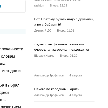
rashton
Вчера, 12:13
Вот. Поэтому бухать надо с друзьями,
а не с бабами 😁
Дмитрий-ДС
Вчера, 11:01
Ладно хоть фамилию написали,
сплоченности
очередная загорелая неадекватка
 словам
Шерлок Холмс
Вчера, 01:29
она
…
 методов и
Александр Трофимов
4 августа
уба выбрал
Нечего по колодцам шарить......
одежи
Александр Трофимов
4 августа
в в
я развитием