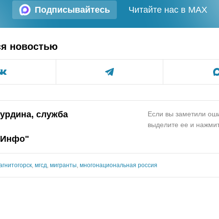
Подписывайтесь
Читайте нас в MAX
ся новостью
Курдина, служба
Если вы заметили оши
выделите ее и нажмит
.Инфо"
агнитогорск
,
мгсд
,
мигранты
,
многонациональная россия