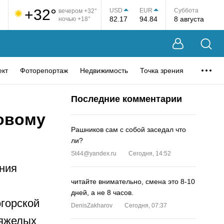
+32°
USD
EUR
Суббота
вечером +32°
82.17
94.84
8 августа
ночью +18°
ект
Фоторепортаж
Недвижимость
Точка зрения
Последние комментарии
новому
Рашников сам с собой заседал что
ли?
St44@yandex.ru
Сегодня, 14:52
ния
читайте внимательно, смена это 8-10
дней, а не 8 часов.
огорской
DenisZakharov
Сегодня, 07:37
тяжелых