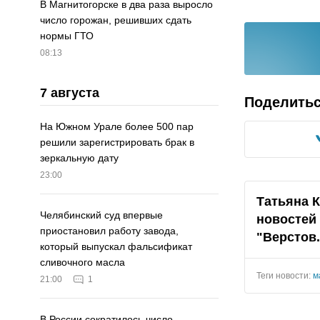
В Магнитогорске в два раза выросло
число горожан, решивших сдать
нормы ГТО
08:13
7 августа
Поделить
На Южном Урале более 500 пар
решили зарегистрировать брак в
зеркальную дату
23:00
Татьяна 
Челябинский суд впервые
новостей
приостановил работу завода,
"
Верстов
который выпускал фальсификат
сливочного масла
Теги новости:
м
21:00
1
В России сократилось число