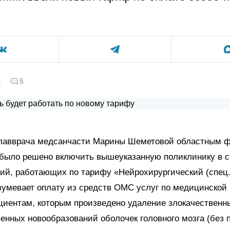
а
5
главврача медсанчасти Марины Шеметовой областным 
 было решено включить вышеуказанную поликлинику в с
ий, работающих по тарифу «Нейрохирургический (спец.
зумевает оплату из средств ОМС услуг по медицинской
циентам, которым произведено удаление злокачественн
енных новообразований оболочек головного мозга (без