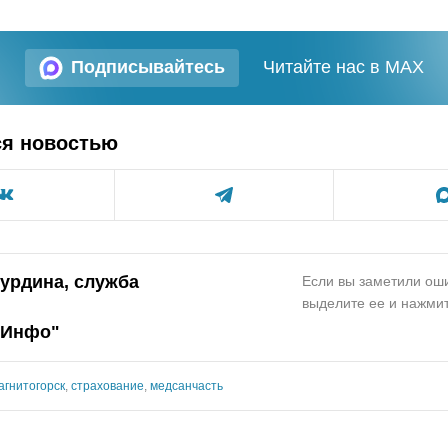
Подписывайтесь
Читайте нас в MAX
ся новостью
Курдина, служба
Если вы заметили оши
выделите ее и нажмит
.Инфо
"
агнитогорск
,
страхование
,
медсанчасть