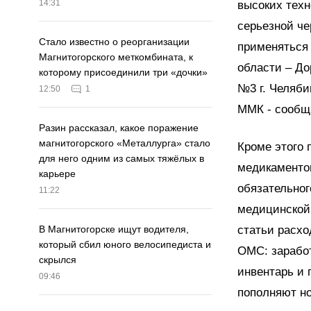
14:31
высоких техн
серьезной че
Стало известно о реорганизации
применяться 
Магнитогорского меткомбината, к
области – До
которому присоединили три «дочки»
№3 г. Челяби
12:50
1
ММК - сообщ
Разин рассказал, какое поражение
магнитогорского «Металлурга» стало
Кроме этого 
для него одним из самых тяжёлых в
медикаментов
карьере
обязательног
11:22
медицинской
статьи расхо
В Магнитогорске ищут водителя,
который сбил юного велосипедиста и
ОМС: заработ
скрылся
инвентарь и 
09:46
пополняют но