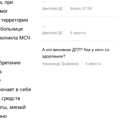
…
а, при
Дмитрий-ДС
Вчера, 07:59
 мог
 территории
…
 больнице
Дмитрий-ДС
6 августа
ополнила МСЧ
А кто виновник ДТП? Как у него со
здоровьем?
бретение
Александр Трофимов
6 августа
а
у
ючает в себя
 средств
нты, мягкий
нно