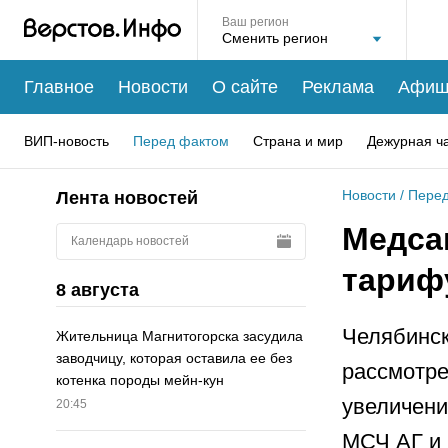
Ваш регион
Главное
Новости
О сайте
Реклама
Афиш
ВИП-новость
Перед фактом
Страна и мир
Дежурная ч
Новости
/
Перед
Лента новостей
Медса
Календарь новостей
тариф
8 августа
Челябинск
Жительница Магнитогорска засудила
заводчицу, которая оставила ее без
рассмотре
котенка породы мейн-кун
увеличени
20:45
МСЧ АГ и 