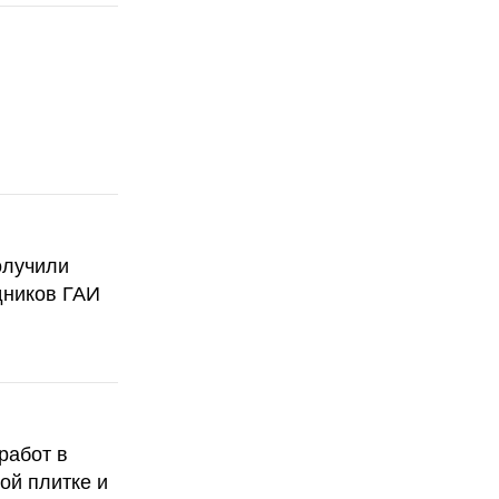
олучили
дников ГАИ
работ в
ой плитке и