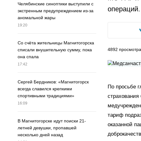
Челябинские синоптики выступили с
операций.
экстренным предупреждением из-за
аномальной жары
19:20
Со счёта жительницы Магнитогорска
4892
просмотр
списали внушительную сумму, пока
она спала
17:42
Сергей Бердников: «Магнитогорск
По просьбе 
всегда славился крепкими
страхования
спортивными традициями»
16:09
медучрежден
тариф подра
В Магнитогорске идут поиски 21-
оказанной па
летней девушки, пропавшей
доброкачеств
несколько дней назад