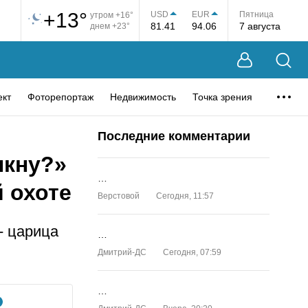
+13°
USD
EUR
Пятница
утром +16°
81.41
94.06
7 августа
днем +23°
ект
Фоторепортаж
Недвижимость
Точка зрения
Последние комментарии
лкну?»
…
й охоте
Верстовой
Сегодня, 11:57
- царица
…
Дмитрий-ДС
Сегодня, 07:59
…