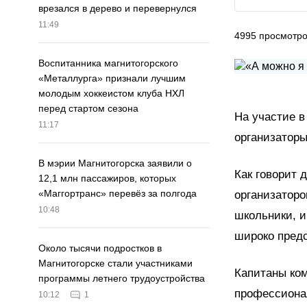
врезался в дерево и перевернулся
11:49
4995
просмотр
Воспитанника магнитогорского
«Металлурга» признали лучшим
молодым хоккеистом клуба НХЛ
перед стартом сезона
На участие в
11:17
организаторы
В мэрии Магнитогорска заявили о
Как говорит 
12,1 млн пассажиров, которых
«Маггортранс» перевёз за полгода
организаторо
10:48
школьники, и
широко пред
Около тысячи подростков в
Магнитогорске стали участниками
Капитаны ком
программы летнего трудоустройства
профессиона
10:12
1