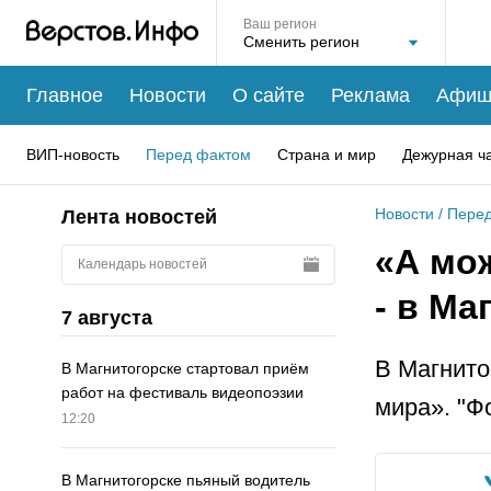
Ваш регион
Главное
Новости
О сайте
Реклама
Афиш
ВИП-новость
Перед фактом
Страна и мир
Дежурная ч
Новости
/
Перед
Лента новостей
«А мо
Календарь новостей
- в Ма
7 августа
В Магнито
В Магнитогорске стартовал приём
работ на фестиваль видеопоэзии
мира». "Ф
12:20
В Магнитогорске пьяный водитель