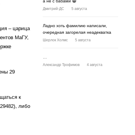
а не с бабами 😁
ь
Дмитрий-ДС
5 августа
Ладно хоть фамилию написали,
ция – царица
очередная загорелая неадекватка
ентов МаГУ,
Шерлок Холмс
5 августа
ержке
…
Александр Трофимов
4 августа
дены 29
щаться к
29482), либо