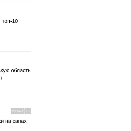
 топ-10
скую область
н
РЕКЛАМА
ки на сапах