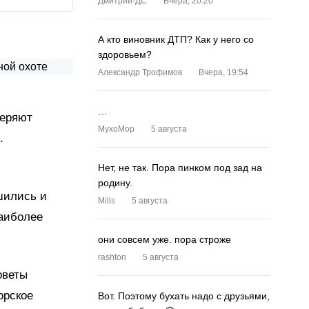
Дмитрий-ДС
Вчера, 20:20
А кто виновник ДТП? Как у него со
здоровьем?
Александр Трофимов
Вчера, 19:54
…
веряют
MyxoMop
5 августа
.
Нет, не так. Пора пинком под зад на
родину.
шились и
Mills
5 августа
наиболее
они совсем уже. пора строже
rashton
5 августа
оветы
орское
Вот. Поэтому бухать надо с друзьями,