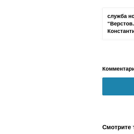
служба н
"
Верстов
Констант
Комментар
Смотрите 