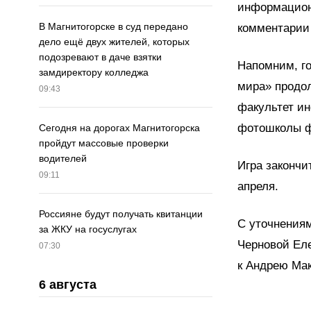
информацион
В Магнитогорске в суд передано
комментарии
дело ещё двух жителей, которых
подозревают в даче взятки
Напомним, го
замдиректору колледжа
мира» продол
09:43
факультет ин
фотошколы ф
Сегодня на дорогах Магнитогорска
пройдут массовые проверки
водителей
Игра закончит
09:11
апреля.
Россияне будут получать квитанции
С уточнениям
за ЖКУ на госуслугах
Черновой Еле
07:30
к Андрею Мак
6 августа