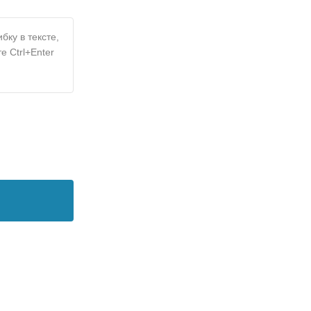
бку в тексте,
е Ctrl+Enter