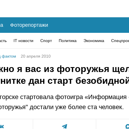
а
Фоторепортажи
асть
IT новости
Спорт
Политика
Экономика
Спецпро
 фактом
20 апреля 2010
жно я вас из фоторужья ще
гнитке дан старт безобидно
горске стартовала фотоигра «Информация 
оторужья" достали уже более ста человек.