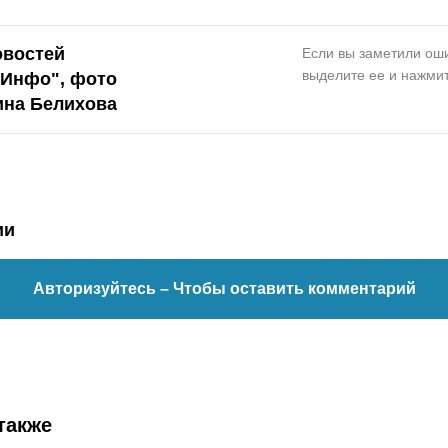
овостей
Если вы заметили оши
выделите ее и нажмит
.Инфо
", фото
ина Белихова
ии
Авторизуйтесь
– Чтобы оставить комментарий
также