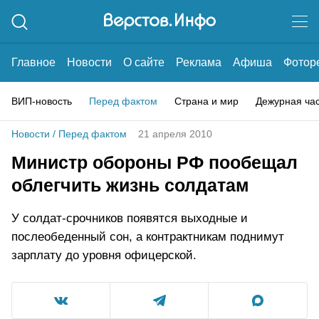
Главное
Новости
О сайте
Реклама
Афиша
Фотор
ВИП-новость
Перед фактом
Страна и мир
Дежурная ча
Новости
/
Перед фактом
21 апреля 2010
Министр обороны РФ пообещал
облегчить жизнь солдатам
У солдат-срочников появятся выходные и
послеобеденный сон, а контрактникам поднимут
зарплату до уровня офицерской.