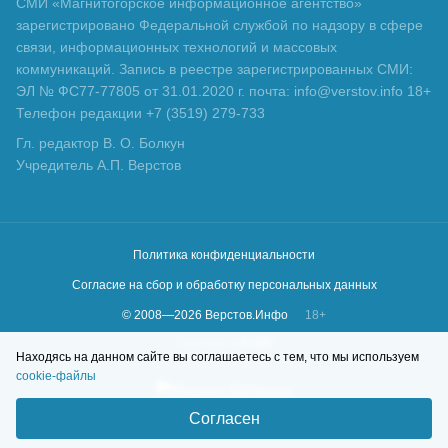
СМИ «Магнитогорское информационное агентство»
зарегистрировано Федеральной службой по надзору в сфере
связи, информационных технологий и массовых
коммуникаций. Запись в реестре зарегистрированных СМИ:
ЭЛ № ФС77-77805 от 31.01.2020 г. почта: info@verstov.info 18+
Телефон редакции +7 (3519) 279-733
Гл. редактор В. О. Болкун
Учредитель А.П. Верстов
Политика конфиденциальности
Согласие на сбор и обработку персональных данных
© 2008—
2026
Верстов.Инфо
18+
Сделано в
KLBR
Находясь на данном сайте вы соглашаетесь с тем, что мы используем
cookie-файлы
Согласен