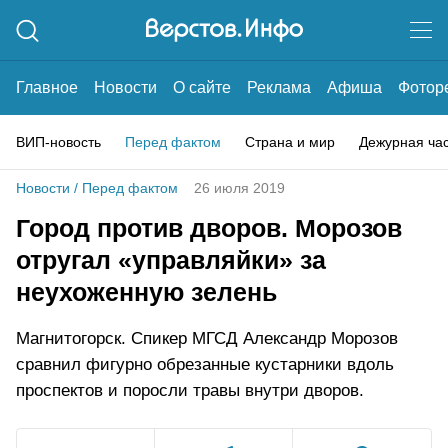
Главное
Новости
О сайте
Реклама
Афиша
Фотор
ВИП-новость
Перед фактом
Страна и мир
Дежурная ча
Новости
/
Перед фактом
26 июля 2019
Город против дворов. Морозов
отругал «управляйки» за
неухоженную зелень
Магнитогорск. Спикер МГСД Александр Морозов
сравнил фигурно обрезанные кустарники вдоль
проспектов и поросли травы внутри дворов.