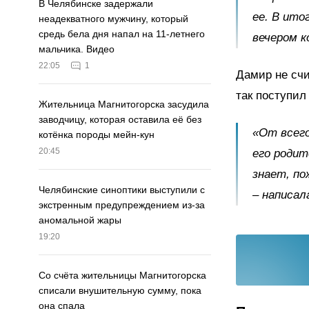
В Челябинске задержали
ее. В ито
неадекватного мужчину, который
средь бела дня напал на 11-летнего
вечером к
мальчика. Видео
22:05
1
Дамир не счи
так поступил
Жительница Магнитогорска засудила
заводчицу, которая оставила её без
«От всего
котёнка породы мейн-кун
20:45
его родит
знает, по
Челябинские синоптики выступили с
– написал
экстренным предупреждением из-за
аномальной жары
19:20
Со счёта жительницы Магнитогорска
списали внушительную сумму, пока
она спала