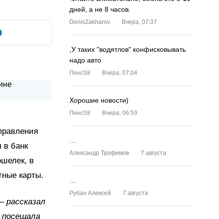
дней, а не 8 часов.
DenisZakharov
Вчера, 07:37
,У таких "водятлов" конфисковывать
надо авто
Пенс58
Вчера, 07:04
Хорошие новости)
Пенс58
Вчера, 06:59
управления
…
 в банк
Александр Трофимов
7 августа
ошелек, в
тные карты.
…
Рубан Алексей
7 августа
– рассказал
е посещала