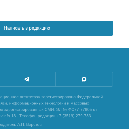
Написать в редакцию
ционное агентство» зарегистрировано Федеральной
вязи, информационных технологий и массовых
тре зарегистрированных СМИ: ЭЛ № ФС77-77805 от
tov.info 18+ Телефон редакции +7 (3519) 279-733
редитель А.П. Верстов