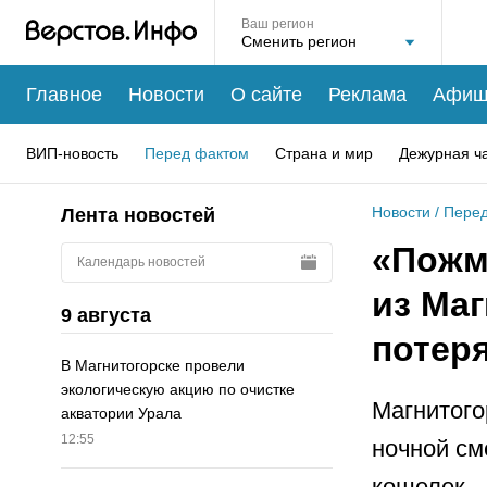
Ваш регион
Главное
Новости
О сайте
Реклама
Афиш
ВИП-новость
Перед фактом
Страна и мир
Дежурная ч
Новости
/
Перед
Лента новостей
«Пожм
Календарь новостей
из Ма
9 августа
потер
В Магнитогорске провели
экологическую акцию по очистке
Магнитого
акватории Урала
12:55
ночной см
кошелек.