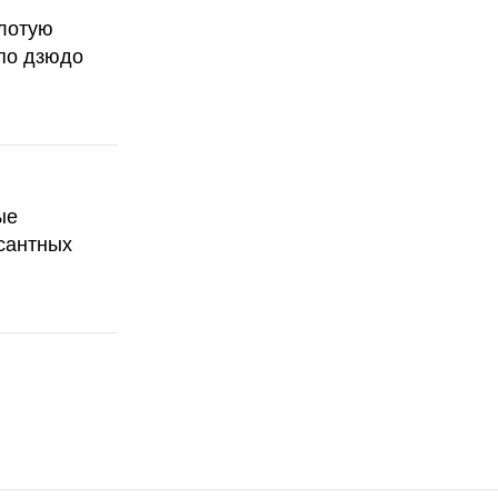
олотую
по дзюдо
ые
сантных