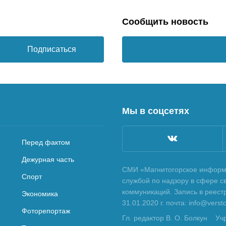
Сообщить новость
Подписаться
Мы в соцсетях
Перед фактом
Дежурная часть
СМИ «Магнитогорское информа
Спорт
службой по надзору в сфере с
коммуникаций. Запись в реес
Экономика
31.01.2020 г. почта: info@vers
Фоторепортаж
Гл. редактор В. О. Болкун
Уч