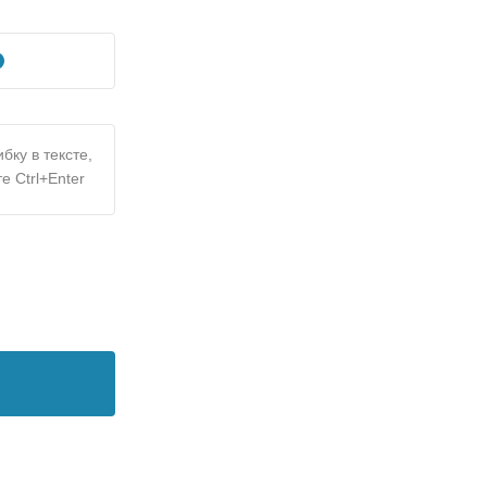
бку в тексте,
е Ctrl+Enter