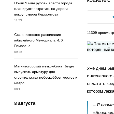
Почти 9 млн рублей власти города
планируют потратить на дороги
вокруг сквера Лермонтова
11:23
11309
просмотр
Стало известно расписание
юбилейного Мемориала И. Х.
Ромазана
09:45
Магнитогорский меткомбинат будет
Уже днем быв
выпускать арматуру для
инженерного 
строительства небоскрёбов, мостов и
метро
оплатить кре
08:11
котором лежа
8 августа
– Я попыт
«Верстов.