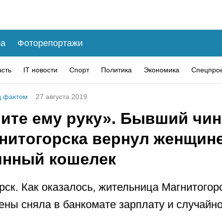
а
Фоторепортажи
асть
IT новости
Спорт
Политика
Экономика
Спецпро
 фактом
27 августа 2019
ите ему руку». Бывший чи
гнитогорска вернул женщин
янный кошелек
рск. Как оказалось, жительница Магнитогор
ены сняла в банкомате зарплату и случайн