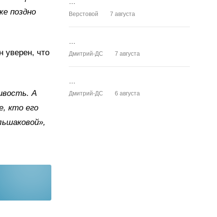
…
же поздно
Верстовой
7 августа
…
н уверен, что
Дмитрий-ДС
7 августа
…
ивость. А
Дмитрий-ДС
6 августа
е, кто его
льшаковой»,