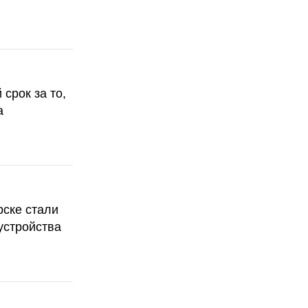
срок за то,
а
рске стали
устройства