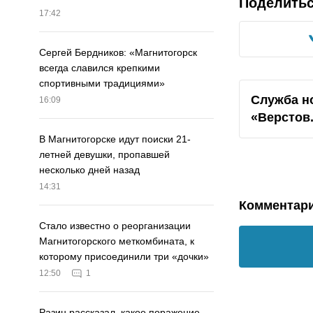
Поделить
17:42
Сергей Бердников: «Магнитогорск
всегда славился крепкими
спортивными традициями»
Служба н
16:09
«Верстов
В Магнитогорске идут поиски 21-
летней девушки, пропавшей
несколько дней назад
14:31
Комментар
Стало известно о реорганизации
Магнитогорского меткомбината, к
которому присоединили три «дочки»
12:50
1
Разин рассказал, какое поражение