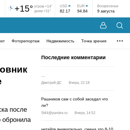
+15°
USD
EUR
Воскресенье
утром +14°
82.17
94.84
9 августа
днем +31°
ект
Фоторепортаж
Недвижимость
Точка зрения
Последние комментарии
новник
…
е
Дмитрий-ДС
Вчера, 22:18
Рашников сам с собой заседал что
ли?
ска после
St44@yandex.ru
Вчера, 14:52
о обронила
читайте внимательно, смена это 8-10