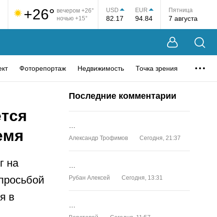
+26°
USD
EUR
Пятница
вечером +26°
82.17
94.84
7 августа
ночью +15°
ект
Фоторепортаж
Недвижимость
Точка зрения
Последние комментарии
ется
…
емя
Александр Трофимов
Сегодня, 21:37
г на
…
 просьбой
Рубан Алексей
Сегодня, 13:31
я в
…