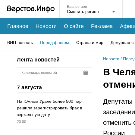
Ваш регион
Главное
Новости
О сайте
Реклама
Афиш
ВИП-новость
Перед фактом
Страна и мир
Дежурная ч
Новости
/
Перед
Лента новостей
В Чел
Календарь новостей
отмен
7 августа
Депутаты 
На Южном Урале более 500 пар
решили зарегистрировать брак в
заседании
зеркальную дату
отменить 
23:00
России.