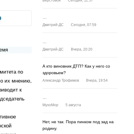
Верстовой
Сегодня, 11:57
…
Дмитрий-ДС
Сегодня, 07:59
…
Дмитрий-ДС
Вчера, 20:20
А кто виновник ДТП? Как у него со
митета по
здоровьем?
По их мнению,
Александр Трофимов
Вчера, 19:54
риводит к
…
едседатель
MyxoMop
5 августа
ативное
Нет, не так. Пора пинком под зад на
нской
родину.