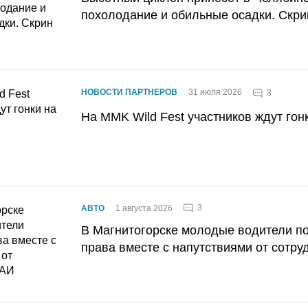
похолодание и обильные осадки. Скри
НОВОСТИ ПАРТНЕРОВ
31 июля 2026
3
На MMK Wild Fest участников ждут гон
3
АВТО
1 августа 2026
В Магнитогорске молодые водители п
права вместе с напутствиями от сотру