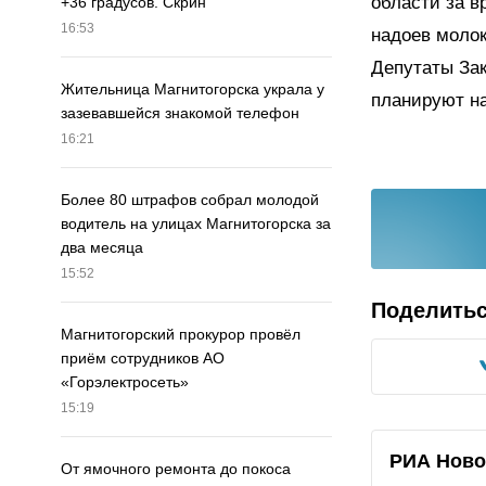
области за в
+36 градусов. Скрин
16:53
надоев молок
Депутаты За
Жительница Магнитогорска украла у
планируют на
зазевавшейся знакомой телефон
16:21
Более 80 штрафов собрал молодой
водитель на улицах Магнитогорска за
два месяца
15:52
Поделить
Магнитогорский прокурор провёл
приём сотрудников АО
«Горэлектросеть»
15:19
РИА Ново
От ямочного ремонта до покоса