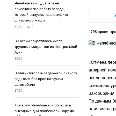
Челябинский суд впервые
приостановил работу завода,
который выпускал фальсификат
сливочного масла
21:00
1
4798
просмотр
В России сократилось число
трудовых мигрантов из Центральной
Азии
19:00
«Отмена пере
аграрной пол
В Магнитогорске задержали пьяного
после перево
водителя без прав на чужом
автомобиле
снижению уро
17:50
Заксобрания
По данным За
Жителям Челябинской области в
влияние на р
выходные дни пообещали жару до