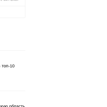
 топ-10
скую область