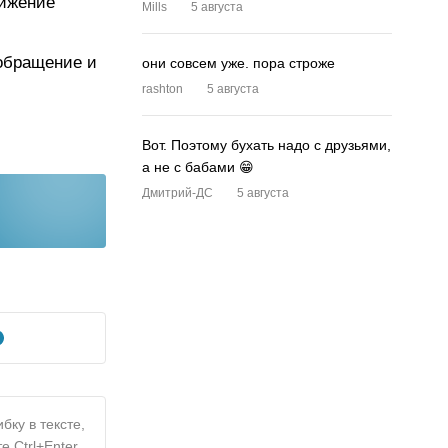
нижение
Mills
5 августа
обращение и
они совсем уже. пора строже
rashton
5 августа
Вот. Поэтому бухать надо с друзьями,
а не с бабами 😁
Дмитрий-ДС
5 августа
бку в тексте,
е Ctrl+Enter