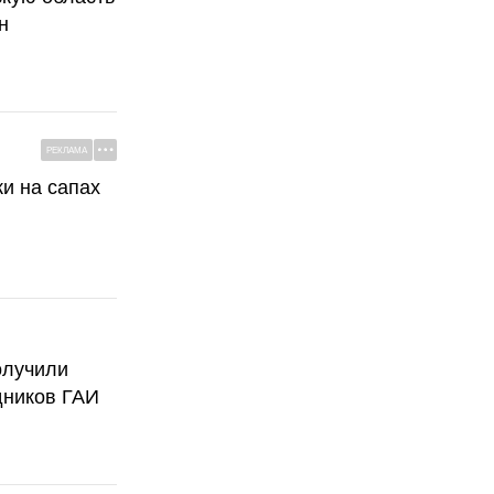
н
РЕКЛАМА
ки на сапах
олучили
дников ГАИ