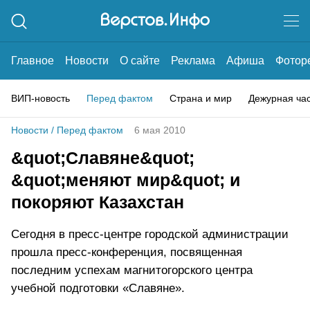
Главное
Новости
О сайте
Реклама
Афиша
Фотор
ВИП-новость
Перед фактом
Страна и мир
Дежурная ча
Новости
/
Перед фактом
6 мая 2010
&quot;Славяне&quot;
&quot;меняют мир&quot; и
покоряют Казахстан
Сегодня в пресс-центре городской администрации
прошла пресс-конференция, посвященная
последним успехам магнитогорского центра
учебной подготовки «Славяне».