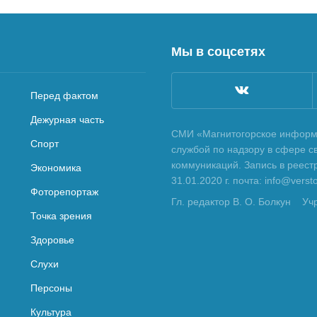
Мы в соцсетях
Перед фактом
Дежурная часть
СМИ «Магнитогорское информа
Спорт
службой по надзору в сфере с
коммуникаций. Запись в реес
Экономика
31.01.2020 г. почта: info@vers
Фоторепортаж
Гл. редактор В. О. Болкун
Уч
Точка зрения
Здоровье
Слухи
Персоны
Культура