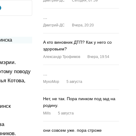
Дмитрий-ДС
Сегодня, 07:59
…
Дмитрий-ДС
Вчера, 20:20
А кто виновник ДТП? Как у него со
здоровьем?
Александр Трофимов
Вчера, 19:54
 мэрии.
этому поводу
…
ья Котова,
MyxoMop
5 августа
Нет, не так. Пора пинком под зад на
родину.
бинск
Mills
5 августа
за
они совсем уже. пора строже
вников.