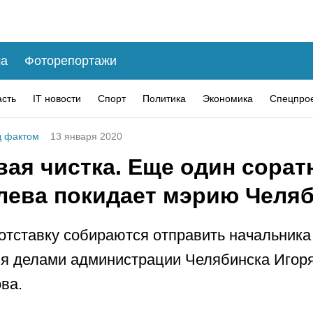
а
Фоторепортажи
асть
IT новости
Спорт
Политика
Экономика
Спецпро
 фактом
13 января 2020
ая чистка. Еще один сорат
лева покидает мэрию Челя
 отставку собираются отправить начальника
я делами администрации Челябинска Игор
ва.