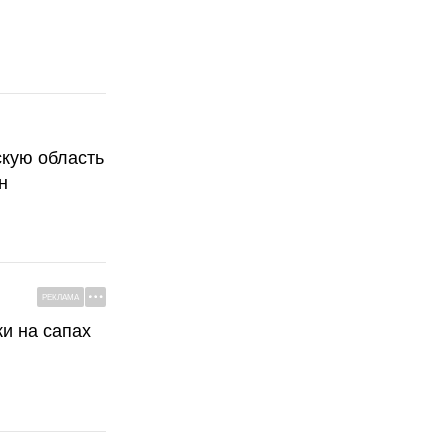
скую область
н
РЕКЛАМА
ки на сапах