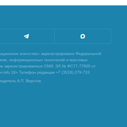
ционное агентство» зарегистрировано Федеральной
вязи, информационных технологий и массовых
тре зарегистрированных СМИ: ЭЛ № ФС77-77805 от
tov.info 18+ Телефон редакции +7 (3519) 279-733
редитель А.П. Верстов