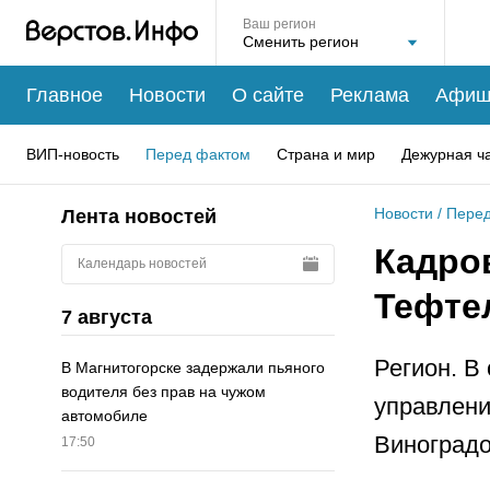
Ваш регион
Главное
Новости
О сайте
Реклама
Афиш
ВИП-новость
Перед фактом
Страна и мир
Дежурная ч
Новости
/
Перед
Лента новостей
Кадров
Календарь новостей
Тефте
7 августа
Регион. В
В Магнитогорске задержали пьяного
водителя без прав на чужом
управлени
автомобиле
Виноградо
17:50