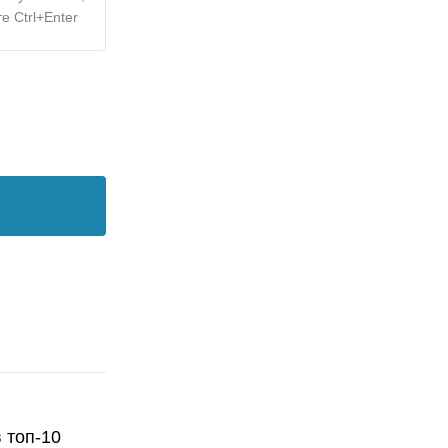
е Ctrl+Enter
 топ-10