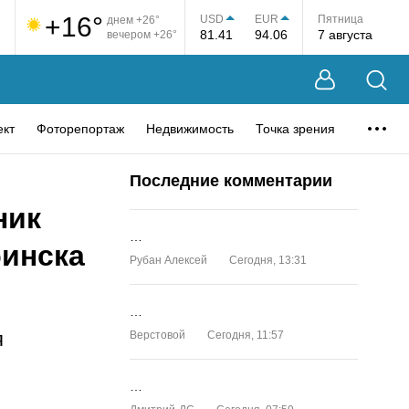
+16°
USD
EUR
Пятница
днем +26°
81.41
94.06
7 августа
вечером +26°
ект
Фоторепортаж
Недвижимость
Точка зрения
Последние комментарии
ник
…
бинска
Рубан Алексей
Сегодня, 13:31
…
я
Верстовой
Сегодня, 11:57
…