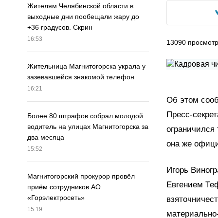
Жителям Челябинской области в
выходные дни пообещали жару до
+36 градусов. Скрин
16:53
13090
просмот
Жительница Магнитогорска украла у
зазевавшейся знакомой телефон
16:21
Об этом сооб
Пресс-секре
Более 80 штрафов собрал молодой
водитель на улицах Магнитогорска за
ограничился 
два месяца
она же офици
15:52
Игорь Виногр
Магнитогорский прокурор провёл
Евгением Теф
приём сотрудников АО
«Горэлектросеть»
взяточничест
15:19
материально-