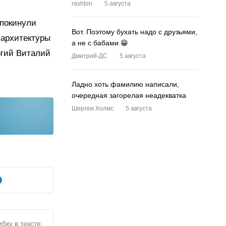
rashton
5 августа
 покинули
Вот. Поэтому бухать надо с друзьями,
 архитектуры
а не с бабами 😁
огий Виталий
Дмитрий-ДС
5 августа
Ладно хоть фамилию написали,
очередная загорелая неадекватка
Шерлок Холмс
5 августа
бку в тексте,