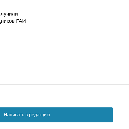
олучили
дников ГАИ
Написать в редакцию