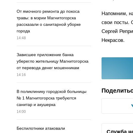
От ямочного ремонта до покоса
Напомним, на
травы: в мэрии Магнитогорска
свои посты. 
рассказали о санитарной уборке
Сергей Репр
города
14:48
Некрасов.
Зависшее приложение банка
уберегло жительницу Магнитогорска
от перевода денег мошенникам
14:16
Поделить
В поликлинику городской больницы
№ 1 Магнитогорска требуются
санитар и акушерка
14:00
Беспилотники атаковали
Служба н