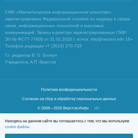
СМИ «Магнитогорское информационное агентство»
зарегистрировано Федеральной службой по надзору в сфере
связи, информационных технологий и массовых
коммуникаций. Запись в реестре зарегистрированных СМИ:
ЭЛ № ФС77-77805 от 31.01.2020 г. почта: info@verstov.info 18+
Телефон редакции +7 (3519) 279-733
Гл. редактор В. О. Болкун
Учредитель А.П. Верстов
Политика конфиденциальности
Согласие на сбор и обработку персональных данных
© 2008—
2026
Верстов.Инфо
18+
Сделано в
KLBR
Находясь на данном сайте вы соглашаетесь с тем, что мы используем
cookie-файлы