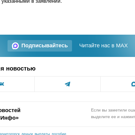
 указанными в заявлении.
Подписывайтесь
Читайте нас в MAX
ся новостью
овостей
Если вы заметили оши
выделите ее и нажмит
.Инфо»
агнитогорск
,
деньги
,
выплаты
,
пособие