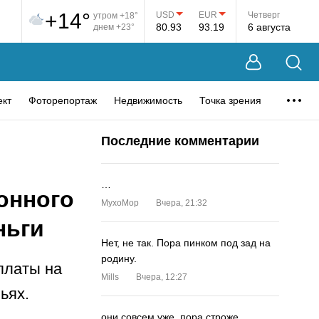
+14°
USD
EUR
Четверг
утром +18°
80.93
93.19
6 августа
днем +23°
ект
Фоторепортаж
Недвижимость
Точка зрения
Последние комментарии
…
онного
MyxoMop
Вчера, 21:32
ньги
Нет, не так. Пора пинком под зад на
родину.
платы на
Mills
Вчера, 12:27
ьях.
они совсем уже. пора строже