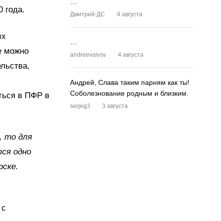
…
0 года.
Дмитрий-ДС
4 августа
их
…
е можно
andreevaivsv
4 августа
льства,
Андрей, Слава таким парням как ты!
Соболезнование родным и близким.
ться в ПФР в
serjeg3
3 августа
, то для
тся одно
рске.
 с