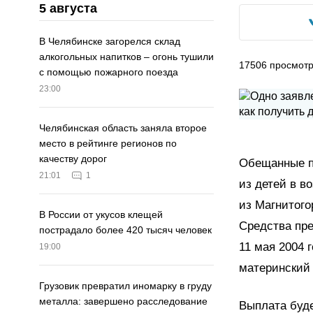
5 августа
В Челябинске загорелся склад
алкогольных напитков – огонь тушили
17506
просмот
с помощью пожарного поезда
23:00
Челябинская область заняла второе
место в рейтинге регионов по
качеству дорог
Обещанные п
21:01
1
из детей в в
из Магнитого
В России от укусов клещей
Средства пре
пострадало более 420 тысяч человек
11 мая 2004 
19:00
материнский 
Грузовик превратил иномарку в груду
металла: завершено расследование
Выплата буде