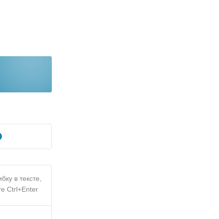
бку в тексте,
е Ctrl+Enter