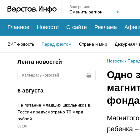
Ваш регион
Главное
Новости
О сайте
Реклама
Афиш
ВИП-новость
Перед фактом
Страна и мир
Дежурная ч
Новости
/
Перед
Лента новостей
Одно з
Календарь новостей
магни
6 августа
фонда 
На питание младших школьников в
России предусмотрено 76 млрд
Магнитого
рублей
07:30
ребенка –