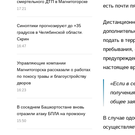
смертельного ДТП в Магнитогорске
есть почти п
17:21
Дистанционно
Синоптики прогнозируют до +35
дополнительн
градусов в Челябинской области.
Скрин
подать в тер
16:47
пребывания, 
предупрежде
Управляющие компании
настоящее вр
Магнитогорска рассказали о работах
по покосу травы и благоустройству
дворов
«Если в с
16:23
получения
общее зая
В соседнем Башкортостане вновь
отразили атаку БПЛА на промзону
В случае од
15:50
осуществляет