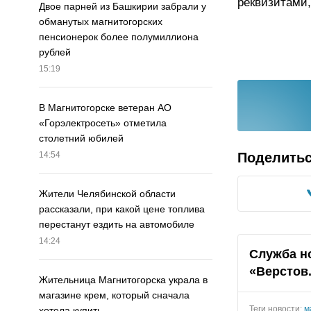
реквизитами,
Двое парней из Башкирии забрали у
обманутых магнитогорских
пенсионерок более полумиллиона
рублей
15:19
В Магнитогорске ветеран АО
«Горэлектросеть» отметила
столетний юбилей
Поделить
14:54
Жители Челябинской области
рассказали, при какой цене топлива
перестанут ездить на автомобиле
14:24
Служба н
«Верстов
Жительница Магнитогорска украла в
магазине крем, который сначала
Теги новости:
м
хотела купить