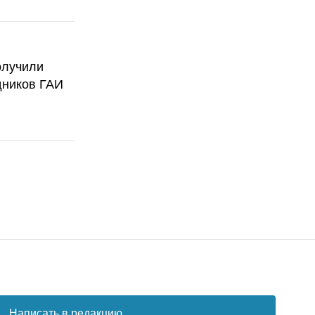
олучили
дников ГАИ
Написать в редакцию