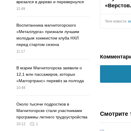
врезался в дерево и перевернулся
«Верстов
11:49
Теги новости:
м
Воспитанника магнитогорского
«Металлурга» признали лучшим
молодым хоккеистом клуба НХЛ
перед стартом сезона
11:17
Комментар
В мэрии Магнитогорска заявили о
12,1 млн пассажиров, которых
«Маггортранс» перевёз за полгода
10:48
Около тысячи подростков в
Магнитогорске стали участниками
Смотрите 
программы летнего трудоустройства
10:12
1