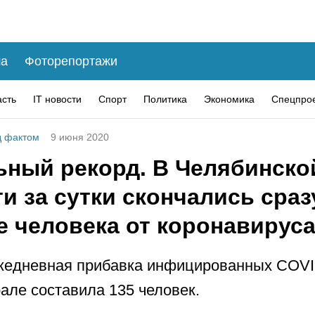
а
Фоторепортажи
асть
IT новости
Спорт
Политика
Экономика
Спецпро
 фактом
9 июня 2020
ьный рекорд. В Челябинско
и за сутки скончались сраз
е человека от коронавирус
жедневная прибавка инфицированных COVI
ле составила 135 человек.