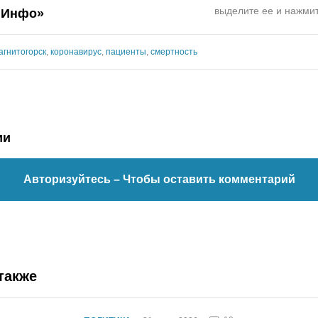
выделите ее и нажмит
.Инфо»
агнитогорск
,
коронавирус
,
пациенты
,
смертность
ии
Авторизуйтесь
– Чтобы оставить комментарий
также