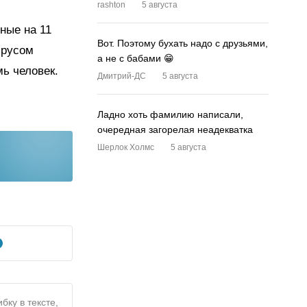
rashton
5 августа
ные на 11
Вот. Поэтому бухать надо с друзьями,
ирусом
а не с бабами 😁
ь человек.
Дмитрий-ДС
5 августа
Ладно хоть фамилию написали,
очередная загорелая неадекватка
Шерлок Холмс
5 августа
бку в тексте,