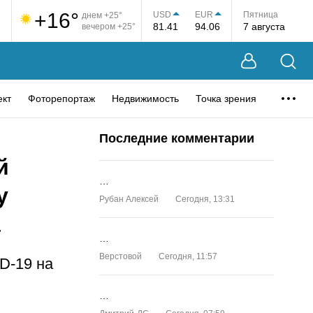
+16°
USD
EUR
Пятница
днем +25°
81.41
94.06
7 августа
вечером +25°
ект
Фоторепортаж
Недвижимость
Точка зрения
Последние комментарии
й
…
у
Рубан Алексей
Сегодня, 13:31
а
…
Верстовой
Сегодня, 11:57
D-19 на
…