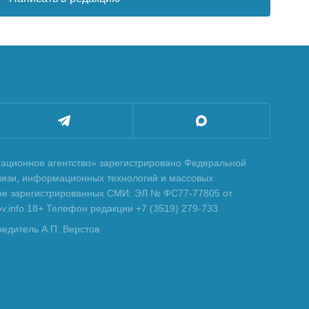
ционное агентство» зарегистрировано Федеральной
вязи, информационных технологий и массовых
тре зарегистрированных СМИ: ЭЛ № ФС77-77805 от
tov.info 18+ Телефон редакции +7 (3519) 279-733
редитель А.П. Верстов