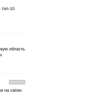
 топ-10
скую область
н
РЕКЛАМА
ки на сапах