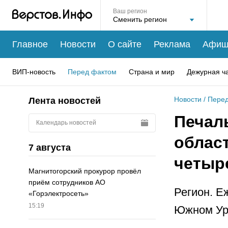
Ваш регион
Главное
Новости
О сайте
Реклама
Афиш
ВИП-новость
Перед фактом
Страна и мир
Дежурная ч
Новости
/
Перед
Лента новостей
Печал
Календарь новостей
област
7 августа
четыр
Магнитогорский прокурор провёл
приём сотрудников АО
Регион. Е
«Горэлектросеть»
15:19
Южном Ура