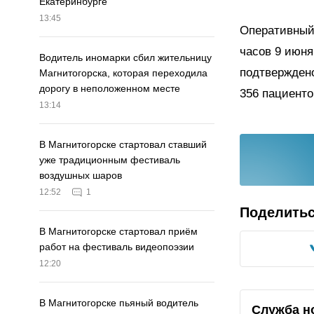
Екатеринбурге
13:45
Оперативный 
часов 9 июня
Водитель иномарки сбил жительницу
подтверждено
Магнитогорска, которая переходила
дорогу в неположенном месте
356 пациент
13:14
В Магнитогорске стартовал ставший
уже традиционным фестиваль
воздушных шаров
12:52
1
Поделить
В Магнитогорске стартовал приём
работ на фестиваль видеопоэзии
12:20
В Магнитогорске пьяный водитель
Служба н