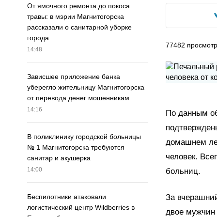
От ямочного ремонта до покоса
травы: в мэрии Магнитогорска
рассказали о санитарной уборке
города
77482
просмот
14:48
Зависшее приложение банка
уберегло жительницу Магнитогорска
от перевода денег мошенникам
14:16
По данным об
подтверждены
В поликлинику городской больницы
домашнем леч
№ 1 Магнитогорска требуются
человек. Все
санитар и акушерка
14:00
больниц.
За вчерашний
Беспилотники атаковали
логистический центр Wildberries в
двое мужчин 