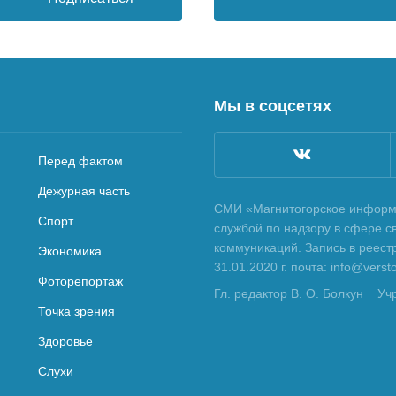
Мы в соцсетях
Перед фактом
Дежурная часть
СМИ «Магнитогорское информа
Спорт
службой по надзору в сфере с
коммуникаций. Запись в реес
Экономика
31.01.2020 г. почта: info@vers
Фоторепортаж
Гл. редактор В. О. Болкун
Уч
Точка зрения
Здоровье
Слухи