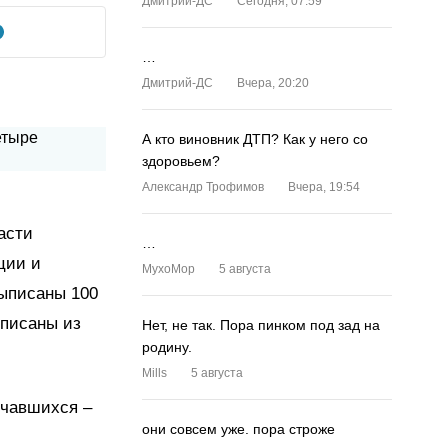
Дмитрий-ДС
Сегодня, 07:59
…
Дмитрий-ДС
Вчера, 20:20
А кто виновник ДТП? Как у него со
здоровьем?
Александр Трофимов
Вчера, 19:54
асти
…
ции и
MyxoMop
5 августа
выписаны 100
ыписаны из
Нет, не так. Пора пинком под зад на
родину.
Mills
5 августа
нчавшихся –
они совсем уже. пора строже