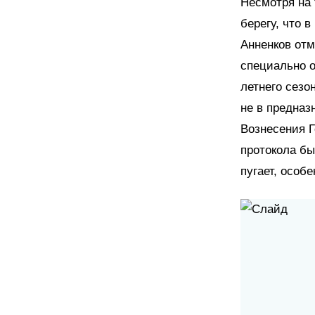
Несмотря на 
берегу, что 
Анненков отм
специально о
летнего сезо
не в предназ
Вознесения Г
протокола бы
пугает, особ