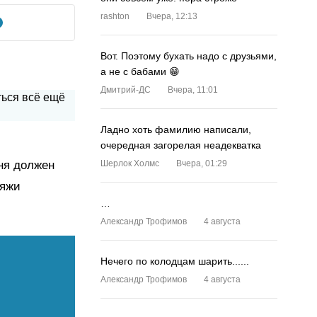
rashton
Вчера, 12:13
Вот. Поэтому бухать надо с друзьями,
а не с бабами 😁
Дмитрий-ДС
Вчера, 11:01
Ладно хоть фамилию написали,
очередная загорелая неадекватка
ня должен
Шерлок Холмс
Вчера, 01:29
ляжи
…
Александр Трофимов
4 августа
Нечего по колодцам шарить......
Александр Трофимов
4 августа