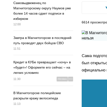
Самовыдвиженец по
Магнитогорскому округу Наумов уже
более 14 часов сдает подписи в
избирком
6614
просмотр
12:00
Завтра в Магнитогорске в последний
путь проводят двух бойцов СВО
11:51
Сама подгото
Кредит в КУБе превращает «хочу» в
был открытьс
«будет»! Оформите его сейчас – на
официально 
легких условиях
11:30
РЕКЛАМА
В Магнитогорске полицейские
раскрыли кражу велосипеда
11:13