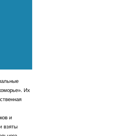
ипальные
коморье». Их
мственная
ков и
и взяты
ельного