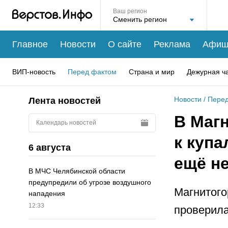
Ваш регион
Главное
Новости
О сайте
Реклама
Афиш
ВИП-новость
Перед фактом
Страна и мир
Дежурная ч
Новости
/
Перед
Лента новостей
В Маг
Календарь новостей
к купа
6 августа
ещё н
В МЧС Челябинской области
предупредили об угрозе воздушного
Магнитого
нападения
12:33
проверила