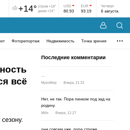
+14°
USD
EUR
Четверг
утром +18°
80.93
93.19
6 августа
днем +24°
ект
Фоторепортаж
Недвижимость
Точка зрения
Последние комментарии
вность
…
ся всё
MyxoMop
Вчера, 21:32
Нет, не так. Пора пинком под зад на
родину.
Mills
Вчера, 12:27
 сезону.
они совсем уже. пора строже