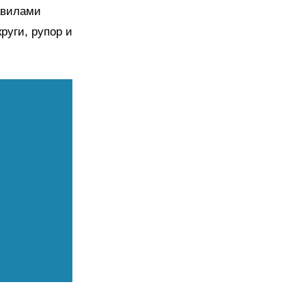
авилами
руги, рупор и