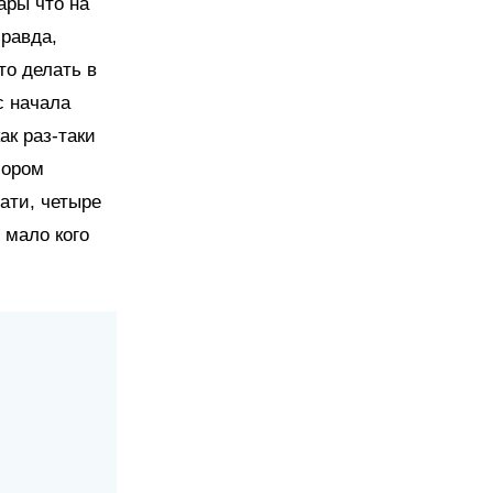
ары что на
Правда,
то делать в
с начала
ак раз-таки
бором
ати, четыре
 мало кого