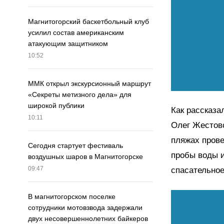
Магнитогорский баскетбольный клуб
усилил состав американским
атакующим защитником
10:52
ММК открыл экскурсионный маршрут
«Секреты метизного дела» для
широкой публики
Как рассказа
10:11
Олег Жестовс
пляжах прове
Сегодня стартует фестиваль
пробы воды и
воздушных шаров в Магнитогорске
09:47
спасательное
В магнитогорском поселке
сотрудники мотовзвода задержали
двух несовершеннолетних байкеров