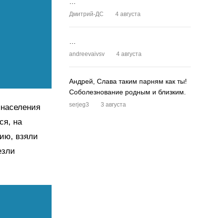
…
Дмитрий-ДС
4 августа
…
andreevaivsv
4 августа
Андрей, Слава таким парням как ты!
Соболезнование родным и близким.
serjeg3
3 августа
 населения
ся, на
рию, взяли
езли