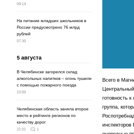
09:14
На питание младших школьников в
России предусмотрено 76 млрд
рублей
07:30
5 августа
В Челябинске загорелся склад
алкогольных напитков – огонь тушили
Всего в Магн
с помощью пожарного поезда
Центральный 
23:00
готовность к
группа, кото
Челябинская область заняла второе
Роспотребнад
место в рейтинге регионов по
качеству дорог
инспекторов
21:01
1
очередные пр