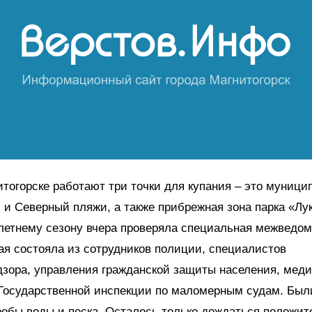
итогорске работают три точки для купания – это муниц
и Северный пляжи, а также прибрежная зона парка «Лу
 летнему сезону вчера проверяла специальная межведо
рая состояла из сотрудников полиции, специалистов
зора, управления гражданской защиты населения, меди
 Государственной инспекции по маломерным судам. Был
обы воды и песка. Осталось только дождаться положит