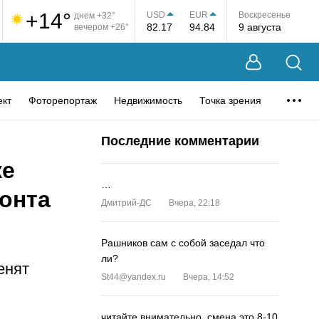
+14°
USD
EUR
Воскресенье
днем +32°
82.17
94.84
9 августа
вечером +26°
ект
Фоторепортаж
Недвижимость
Точка зрения
Последние комментарии
ке
…
онта
Дмитрий-ДС
Вчера, 22:18
Рашников сам с собой заседал что
ли?
енят
St44@yandex.ru
Вчера, 14:52
читайте внимательно, смена это 8-10