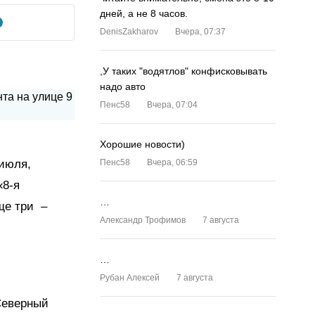
дней, а не 8 часов.
DenisZakharov
Вчера, 07:37
,У таких "водятлов" конфисковывать
надо авто
Пенс58
Вчера, 07:04
Хорошие новости)
 июля,
Пенс58
Вчера, 06:59
«8-я
…
ще три –
Александр Трофимов
7 августа
…
Рубан Алексей
7 августа
 Северный