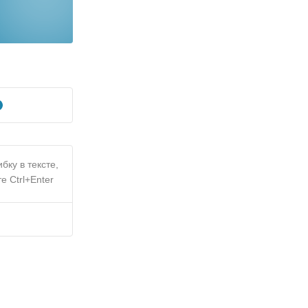
бку в тексте,
е Ctrl+Enter