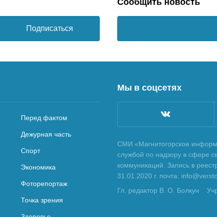
Сообщить новость
Подписаться
Мы в соцсетях
Перед фактом
Дежурная часть
СМИ «Магнитогорское информа
Спорт
службой по надзору в сфере с
коммуникаций. Запись в реес
Экономика
31.01.2020 г. почта: info@vers
Фоторепортаж
Гл. редактор В. О. Болкун
Уч
Точка зрения
Здоровье