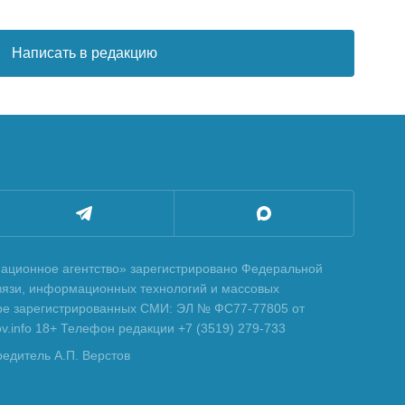
Написать в редакцию
ционное агентство» зарегистрировано Федеральной
вязи, информационных технологий и массовых
тре зарегистрированных СМИ: ЭЛ № ФС77-77805 от
tov.info 18+ Телефон редакции +7 (3519) 279-733
редитель А.П. Верстов