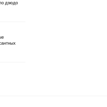
по дзюдо
ые
сантных