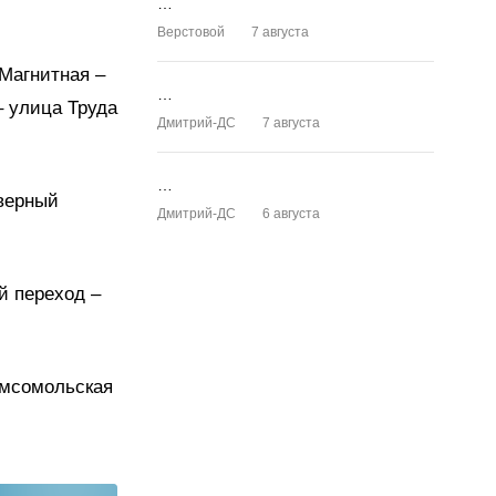
…
Верстовой
7 августа
–Магнитная –
…
– улица Труда
Дмитрий-ДС
7 августа
…
еверный
Дмитрий-ДС
6 августа
й переход –
омсомольская