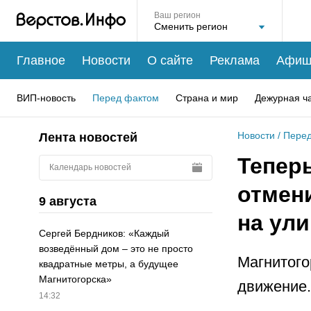
Ваш регион
Главное
Новости
О сайте
Реклама
Афиш
ВИП-новость
Перед фактом
Страна и мир
Дежурная ч
Новости
/
Перед
Лента новостей
Теперь
Календарь новостей
отмен
9 августа
на ули
Сергей Бердников: «Каждый
возведённый дом – это не просто
Магнитого
квадратные метры, а будущее
Магнитогорска»
движение.
14:32