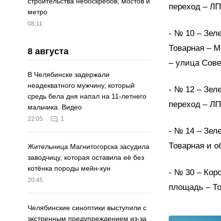
строительства небоскрёбов, мостов и
переход – ЛП
метро
08:11
- № 10 – Зел
Товарная – М
8 августа
– улица Сове
В Челябинске задержали
неадекватного мужчину, который
- № 12 – Зел
средь бела дня напал на 11-летнего
переход – ЛП
мальчика. Видео
22:05
1
- № 14 – Зел
Товарная и о
Жительница Магнитогорска засудила
заводчицу, которая оставила её без
котёнка породы мейн-кун
- № 30 – Кор
20:45
площадь – То
Челябинские синоптики выступили с
экстренным предупреждением из-за