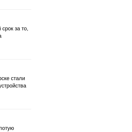
срок за то,
а
рске стали
устройства
олотую