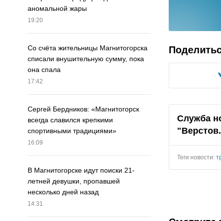
аномальной жары
19:20
Со счёта жительницы Магнитогорска
Поделить
списали внушительную сумму, пока
она спала
17:42
Сергей Бердников: «Магнитогорск
Служба н
всегда славился крепкими
"Верстов
спортивными традициями»
16:09
Теги новости:
т
В Магнитогорске идут поиски 21-
летней девушки, пропавшей
несколько дней назад
14:31