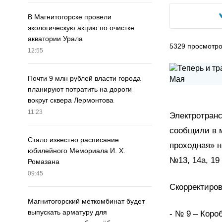
В Магнитогорске провели
экологическую акцию по очистке
акватории Урала
5329
просмотр
12:55
Почти 9 млн рублей власти города
планируют потратить на дороги
вокруг сквера Лермонтова
11:23
Электротранс
сообщили в м
Стало известно расписание
проходная» 
юбилейного Мемориала И. Х.
№13, 14а, 19
Ромазана
09:45
Скорректиров
Магнитогорский меткомбинат будет
выпускать арматуру для
- № 9 – Коро