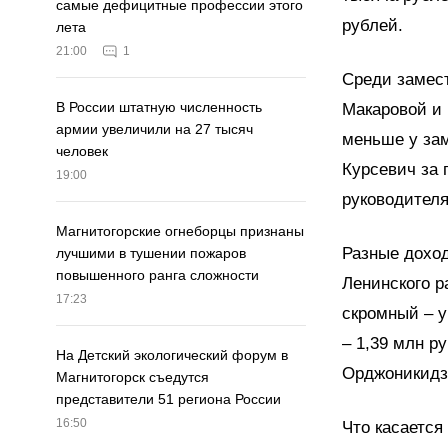
самые дефицитные профессии этого
рублей.
лета
21:00
1
Среди замес
В России штатную численность
Макаровой и 
армии увеличили на 27 тысяч
меньше у зам
человек
Курсевич за 
19:00
руководител
Магнитогорские огнеборцы признаны
Разные доход
лучшими в тушении пожаров
повышенного ранга сложности
Ленинского р
17:23
скромный – 
– 1,39 млн р
На Детский экологический форум в
Орджоникидзе
Магнитогорск съедутся
представители 51 региона России
16:50
Что касается