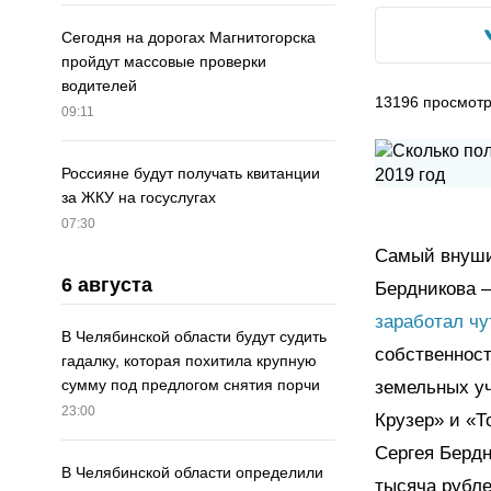
Сегодня на дорогах Магнитогорска
пройдут массовые проверки
водителей
13196
просмот
09:11
Россияне будут получать квитанции
за ЖКУ на госуслугах
07:30
Самый внушит
6 августа
Бердникова –
заработал ч
В Челябинской области будут судить
собственности
гадалку, которая похитила крупную
сумму под предлогом снятия порчи
земельных уч
23:00
Крузер» и «Т
Сергея Бердн
В Челябинской области определили
тысяча рубле