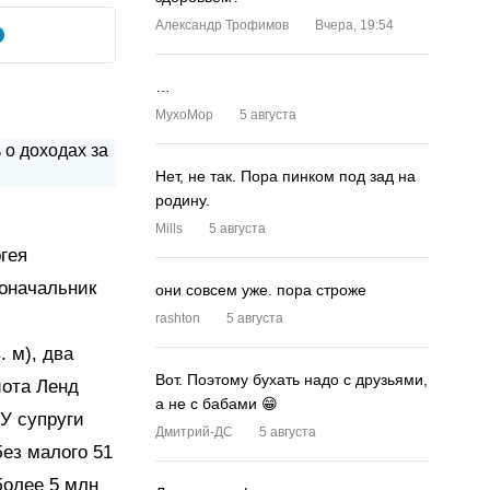
Александр Трофимов
Вчера, 19:54
…
MyxoMop
5 августа
Нет, не так. Пора пинком под зад на
родину.
Mills
5 августа
гея
доначальник
они совсем уже. пора строже
rashton
5 августа
. м), два
Вот. Поэтому бухать надо с друзьями,
йота Ленд
а не с бабами 😁
У супруги
Дмитрий-ДС
5 августа
ез малого 51
более 5 млн