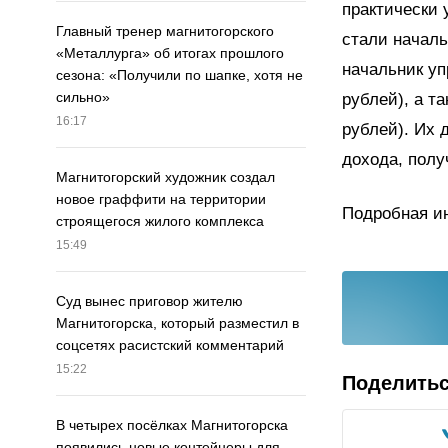
практически 
Главный тренер магнитогорского
стали началь
«Металлурга» об итогах прошлого
начальник уп
сезона: «Получили по шапке, хотя не
сильно»
рублей), а т
16:17
рублей). Их 
дохода, полу
Магнитогорский художник создал
новое граффити на территории
Подробная и
строящегося жилого комплекса
15:49
Суд вынес приговор жителю
Магнитогорска, который разместил в
соцсетях расистский комментарий
15:22
Поделить
В четырех посёлках Магнитогорска
появились новые контейнеры для