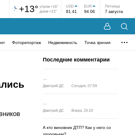
+13°
USD
EUR
Пятница
утром +16°
81.41
94.06
7 августа
днем +23°
ект
Фоторепортаж
Недвижимость
Точка зрения
Последние комментарии
…
ались
Дмитрий-ДС
Сегодня, 07:59
…
Дмитрий-ДС
Вчера, 20:20
вников
А кто виновник ДТП? Как у него со
здоровьем?