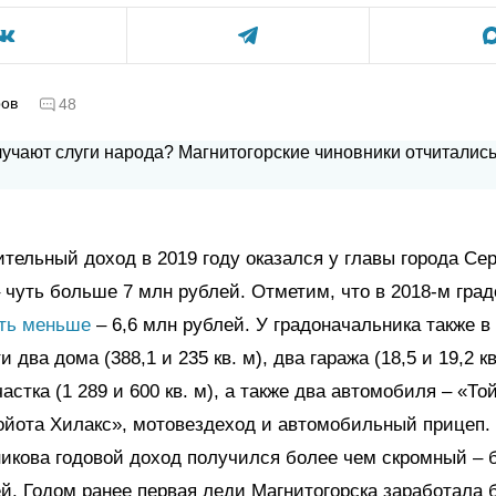
ров
48
ельный доход в 2019 году оказался у главы города Сер
 чуть больше 7 млн рублей. Отметим, что в 2018-м гра
уть меньше
– 6,6 млн рублей. У градоначальника также в
 два дома (388,1 и 235 кв. м), два гаража (18,5 и 19,2 кв
астка (1 289 и 600 кв. м), а также два автомобиля – «То
ойота Хилакс», мотовездеход и автомобильный прицеп. 
икова годовой доход получился более чем скромный – б
й. Годом ранее первая леди Магнитогорска заработала 