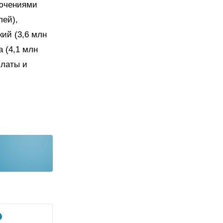
лючениями
лей),
ий (3,6 млн
 (4,1 млн
платы и