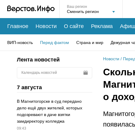
Ваш регион
Главное
Новости
О сайте
Реклама
Афиш
ВИП-новость
Перед фактом
Страна и мир
Дежурная ч
Новости
/
Перед
Лента новостей
Сколь
Календарь новостей
Магни
7 августа
о дохо
В Магнитогорске в суд передано
дело ещё двух жителей, которых
Магнитого
подозревают в даче взятки
замдиректору колледжа
появилась
09:43