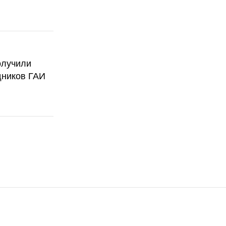
олучили
дников ГАИ