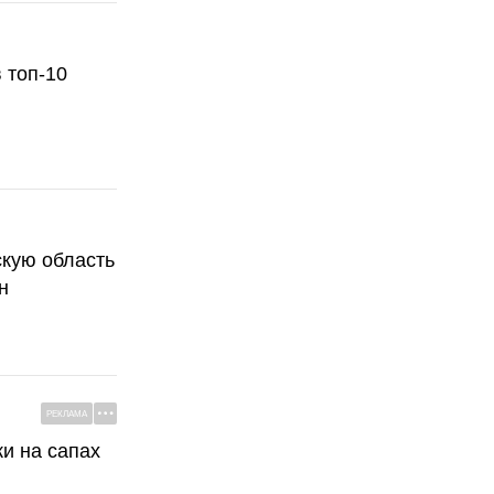
 топ-10
скую область
н
РЕКЛАМА
ки на сапах