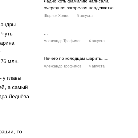
Ладно хоть фамилию написали,
очередная загорелая неадекватка
Шерлок Холмс
5 августа
сандры
…
 Чуть
Александр Трофимов
4 августа
Марина
у
Нечего по колодцам шарить......
76 млн.
Александр Трофимов
4 августа
 у главы
ей, а самый
дра Леднёва
рации, то