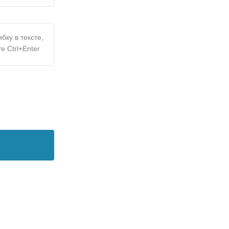
бку в тексте,
е Ctrl+Enter