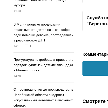
мусора
14:48
Служба н
"Верстов
В Магнитогорске предложили
отказаться от цветов на 1 сентября
ради помощи девочке, пострадавшей
в резонансном ДТП
14:21
1
Комментар
Прокуратура потребовала привести в
порядок «убитые» детские площадки
в Магнитогорске
13:50
От госуправления до производства: в
Челябинской области внедряют
искусственный интеллект в ключевых
Смотрите 
сферах