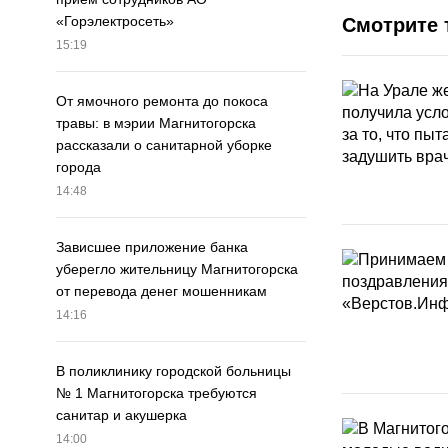
«Горэлектросеть»
Смотрите 
15:19
От ямочного ремонта до покоса
травы: в мэрии Магнитогорска
рассказали о санитарной уборке
города
14:48
Зависшее приложение банка
уберегло жительницу Магнитогорска
от перевода денег мошенникам
14:16
В поликлинику городской больницы
№ 1 Магнитогорска требуются
санитар и акушерка
14:00