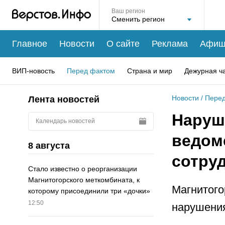
Ваш регион
Главное
Новости
О сайте
Реклама
Афиш
ВИП-новость
Перед фактом
Страна и мир
Дежурная ч
Новости
/
Перед
Лента новостей
Наруш
Календарь новостей
ведом
8 августа
сотру
Стало известно о реорганизации
Магнитогорского меткомбината, к
Магнитого
которому присоединили три «дочки»
12:50
нарушения