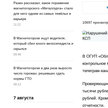
Разин рассказал, какое поражение
магнитогорского «Металлурга» стало
для него одним из самых тяжёлых в
карьере
10697
просмот
11:22
В Магнитогорске ищут водителя,
который сбил юного велосипедиста и
скрылся
09:46
В ОГУП «Обл
контрольное 
В Магнитогорске в два раза выросло
телеграм-кан
число горожан, решивших сдать
нормы ГТО
Проверяющие
08:13
тысячи рубле
7 августа
рублей. Кром
отчетности.