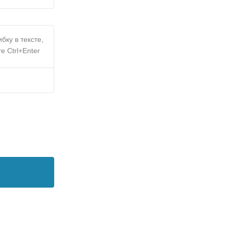
бку в тексте,
е Ctrl+Enter