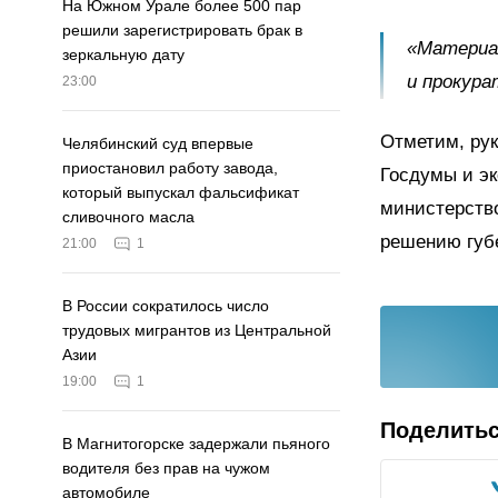
На Южном Урале более 500 пар
решили зарегистрировать брак в
«Материал
зеркальную дату
и прокура
23:00
Отметим, ру
Челябинский суд впервые
приостановил работу завода,
Госдумы и э
который выпускал фальсификат
министерство
сливочного масла
решению губе
21:00
1
В России сократилось число
трудовых мигрантов из Центральной
Азии
19:00
1
Поделить
В Магнитогорске задержали пьяного
водителя без прав на чужом
автомобиле