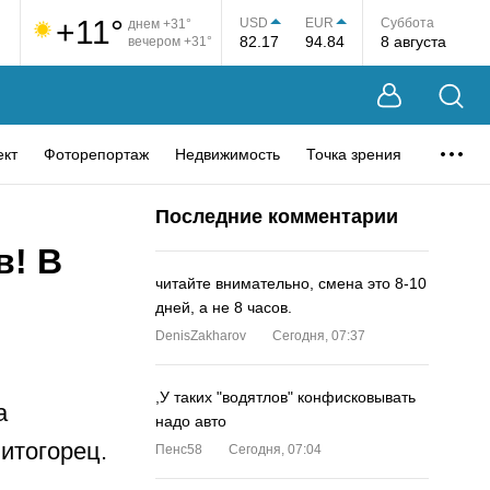
+11°
USD
EUR
Суббота
днем +31°
82.17
94.84
8 августа
вечером +31°
ект
Фоторепортаж
Недвижимость
Точка зрения
Последние комментарии
в! В
читайте внимательно, смена это 8-10
дней, а не 8 часов.
DenisZakharov
Сегодня, 07:37
,У таких "водятлов" конфисковывать
а
надо авто
итогорец.
Пенс58
Сегодня, 07:04