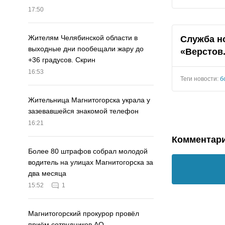
17:50
Жителям Челябинской области в
Служба н
выходные дни пообещали жару до
«Верстов
+36 градусов. Скрин
16:53
Теги новости:
б
Жительница Магнитогорска украла у
зазевавшейся знакомой телефон
16:21
Комментар
Более 80 штрафов собрал молодой
водитель на улицах Магнитогорска за
два месяца
15:52
1
Магнитогорский прокурор провёл
приём сотрудников АО