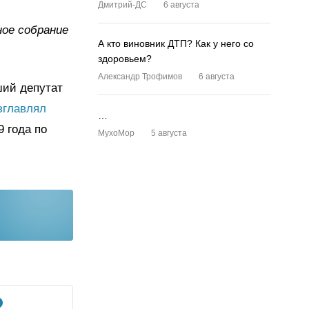
Дмитрий-ДС
6 августа
ное собрание
А кто виновник ДТП? Как у него со
здоровьем?
Александр Трофимов
6 августа
ший депутат
зглавлял
…
9 года по
MyxoMop
5 августа