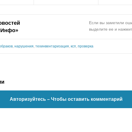
овостей
Если вы заметили оши
выделите ее и нажмит
.Инфо»
обраков
,
нарушения
,
техинвентаризация
,
ксп
,
проверка
ии
Авторизуйтесь
– Чтобы оставить комментарий