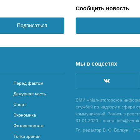
Сообщить новость
Подписаться
Мы в соцсетях
Перед фактом
Дежурная часть
СМИ «Магнитогорское информа
Спорт
службой по надзору в сфере с
коммуникаций. Запись в реес
Экономика
31.01.2020 г. почта: info@vers
Фоторепортаж
Гл. редактор В. О. Болкун
Уч
Точка зрения