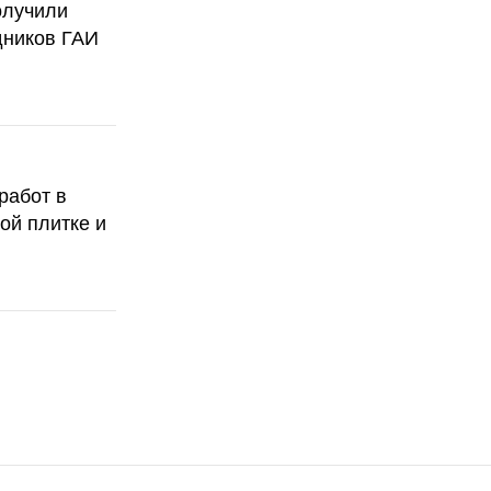
олучили
дников ГАИ
работ в
ой плитке и