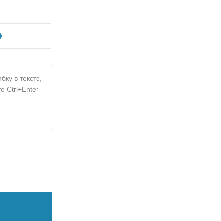
бку в тексте,
е Ctrl+Enter