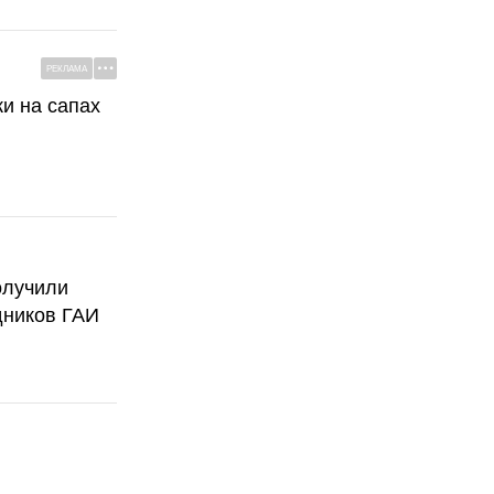
РЕКЛАМА
ки на сапах
олучили
дников ГАИ