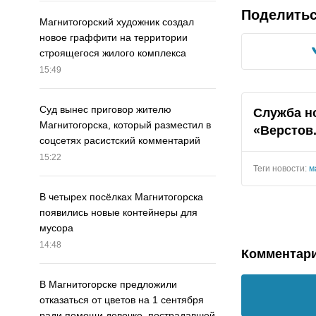
Поделить
Магнитогорский художник создал
новое граффити на территории
строящегося жилого комплекса
15:49
Суд вынес приговор жителю
Служба н
Магнитогорска, который разместил в
«Верстов
соцсетях расистский комментарий
15:22
Теги новости:
м
В четырех посёлках Магнитогорска
появились новые контейнеры для
мусора
14:48
Комментар
В Магнитогорске предложили
отказаться от цветов на 1 сентября
ради помощи девочке, пострадавшей