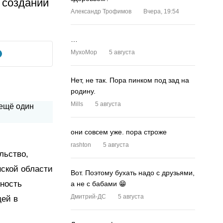
 создании
Александр Трофимов
Вчера, 19:54
…
MyxoMop
5 августа
Нет, не так. Пора пинком под зад на
родину.
Mills
5 августа
они совсем уже. пора строже
rashton
5 августа
льство,
нской области
Вот. Поэтому бухать надо с друзьями,
жность
а не с бабами 😁
Дмитрий-ДС
5 августа
дей в