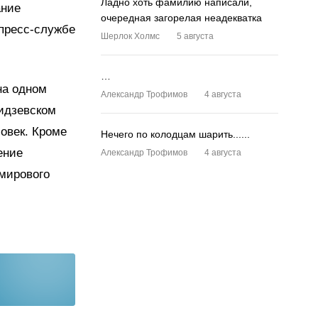
Ладно хоть фамилию написали,
ание
очередная загорелая неадекватка
 пресс-службе
Шерлок Холмс
5 августа
…
на одном
Александр Трофимов
4 августа
кидзевском
ловек. Кроме
Нечего по колодцам шарить......
ение
Александр Трофимов
4 августа
мирового