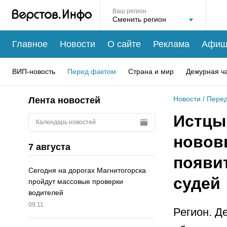
Ваш регион
Главное
Новости
О сайте
Реклама
Афиш
ВИП-новость
Перед фактом
Страна и мир
Дежурная ч
Новости
/
Перед
Лента новостей
Истцы
Календарь новостей
новов
7 августа
появи
Сегодня на дорогах Магнитогорска
судей
пройдут массовые проверки
водителей
09:11
Регион. Д