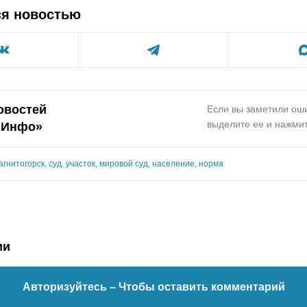
ся новостью
овостей
Если вы заметили оши
выделите ее и нажмит
.Инфо»
агнитогорск
,
суд
,
участок
,
мировой суд
,
население
,
норма
ии
Авторизуйтесь
– Чтобы оставить комментарий