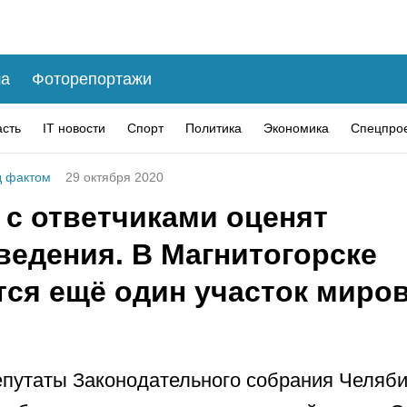
а
Фоторепортажи
асть
IT новости
Спорт
Политика
Экономика
Спецпро
 фактом
29 октября 2020
 с ответчиками оценят
ведения. В Магнитогорске
тся ещё один участок миро
епутаты Законодательного собрания Челяб