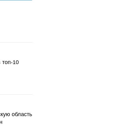
 топ-10
скую область
н