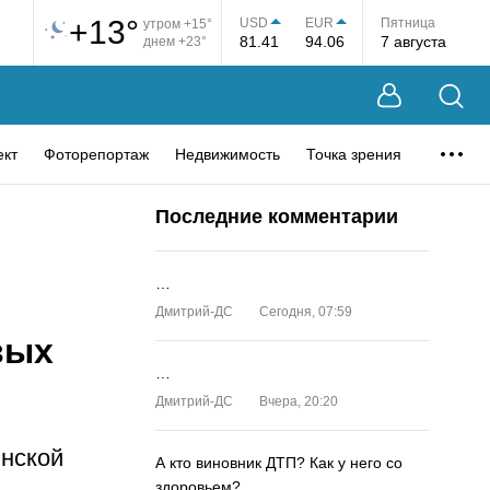
+13°
USD
EUR
Пятница
утром +15°
81.41
94.06
7 августа
днем +23°
ект
Фоторепортаж
Недвижимость
Точка зрения
Последние комментарии
…
Дмитрий-ДС
Сегодня, 07:59
вых
…
Дмитрий-ДС
Вчера, 20:20
инской
А кто виновник ДТП? Как у него со
здоровьем?