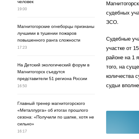
человек
Магнитогорск
19:00
судебных уча
ЗСО.
Магнитогорские огнеборцы признаны
лучшими в тушении пожаров
Судебные уч
повышенного ранга сложности
участке от 1
17:23
районе на 1 
На Детский экологический форум в
того, на сущ
Магнитогорск съедутся
количества с
представители 51 региона России
судьи вполне
16:50
Главный тренер магнитогорского
«Металлурга» об итогах прошлого
сезона: «Получили по шапке, хотя не
сильно»
16:17