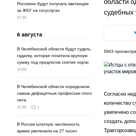
области о
Россияне будут получать квитанции
за ЖКУ на госуслугах
судебных 
07:30
6 августа
В Челябинской области будут судить
5843
просмотр
гадалку, которая похитила крупную
сумму под предлогом снятия порчи
23:00
В Челябинской области определили
самые дефицитные профессии этого
Согласно не
лета
количество с
21:00
1
увеличено со
создать допо
В России штатную численность
Тракторозав
армии увеличили на 27 тысяч