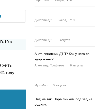
Верстовой
Вчера, 11:57
…
Дмитрий-ДС
Вчера, 07:59
…
Дмитрий-ДС
6 августа
А кто виновник ДТП? Как у него со
здоровьем?
я жить
Александр Трофимов
6 августа
021 году
…
MyxoMop
5 августа
Нет, не так. Пора пинком под зад на
родину.