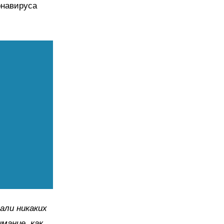
онавируса
али никаких
мание, как