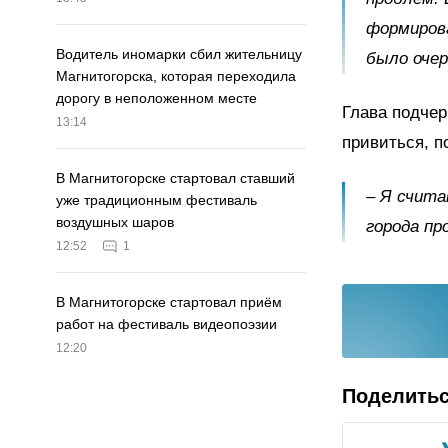
формирова
Водитель иномарки сбил жительницу
было очер
Магнитогорска, которая переходила
дорогу в неположенном месте
Глава подчер
13:14
привиться, п
В Магнитогорске стартовал ставший
– Я счита
уже традиционным фестиваль
воздушных шаров
города пр
12:52
1
В Магнитогорске стартовал приём
работ на фестиваль видеопоэзии
12:20
Поделить