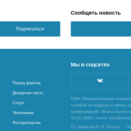
Сообщить новость
Подписаться
Мы в соцсетях
Перед фактом
Дежурная часть
СМИ «Магнитогорское информа
Спорт
службой по надзору в сфере с
коммуникаций. Запись в реес
Экономика
31.01.2020 г. почта: info@vers
Фоторепортаж
Гл. редактор В. О. Болкун
Уч