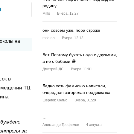
родину.
Mills
Вчера, 12:27
они совсем уже. пора строже
rashton
Вчера, 12:13
Вот. Поэтому бухать надо с друзьями,
а не с бабами 😁
Дмитрий-ДС
Вчера, 11:01
сок в
Ладно хоть фамилию написали,
 помещении ТЦ
очередная загорелая неадекватка
зина
Шерлок Холмс
Вчера, 01:29
…
збуждено
Александр Трофимов
4 августа
онтроля за