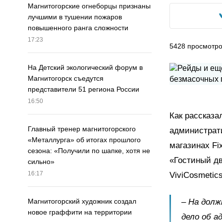
Магнитогорские огнеборцы признаны
лучшими в тушении пожаров
повышенного ранга сложности
17:23
5428
просмотр
На Детский экологический форум в
Магнитогорск съедутся
представители 51 региона России
16:50
Как рассказа
Главный тренер магнитогорского
администрати
«Металлурга» об итогах прошлого
магазинах Fi
сезона: «Получили по шапке, хотя не
«Гостиный дв
сильно»
16:17
ViviCosmetic
– На долж
Магнитогорский художник создал
новое граффити на территории
дело об а