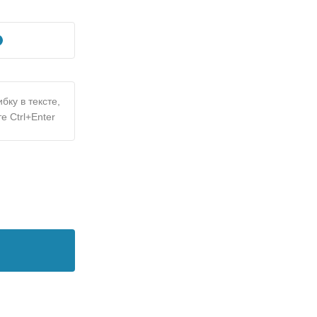
бку в тексте,
е Ctrl+Enter