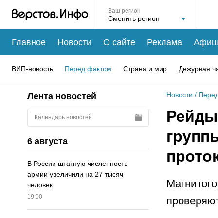
Ваш регион
Главное
Новости
О сайте
Реклама
Афиш
ВИП-новость
Перед фактом
Страна и мир
Дежурная ч
Новости
/
Перед
Лента новостей
Рейды
Календарь новостей
групп
6 августа
прото
В России штатную численность
армии увеличили на 27 тысяч
Магнитого
человек
19:00
проверяют