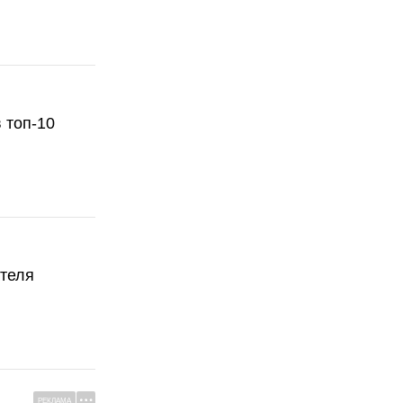
 топ-10
ателя
РЕКЛАМА