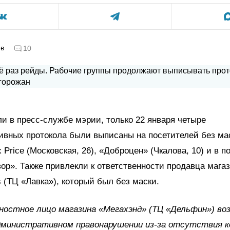
ов
10
ли в пресс-службе мэрии, только 22 января четыре
вных протокола были выписаны на посетителей без ма
x Price (Московская, 26), «Доброцен» (Чкалова, 10) и в
ор». Также привлекли к ответственности продавца мага
s (ТЦ «Лавка»), который был без маски.
ностное лицо магазина «Мегахэнд» (ТЦ «Дельфин») во
дминистративном правонарушении из-за отсутствия к