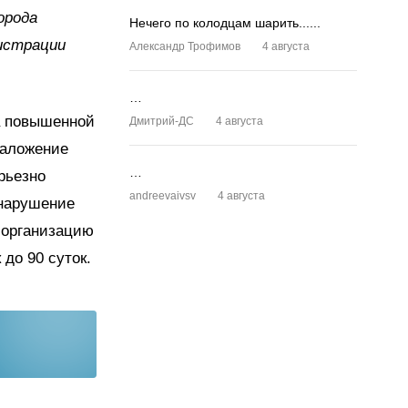
орода
Нечего по колодцам шарить......
истрации
Александр Трофимов
4 августа
…
а повышенной
Дмитрий-ДС
4 августа
наложение
…
рьезно
andreevaivsv
4 августа
 нарушение
 организацию
до 90 суток.