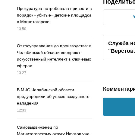
Поделить
Прокуратура потребовала привести в
порядок «убитые» детские площадки
в Магнитогорске
13:50
Служба н
От госуправления до производства: в
"Верстов
Челябинской области внедряют
искусственный интеллект в ключевых
сферах
13:27
Комментар
В МЧС Челябинской области
предупредили об угрозе воздушного
нападения
12:33
Самовыдвиженец по
Магнитогорскому округу Наумов уже