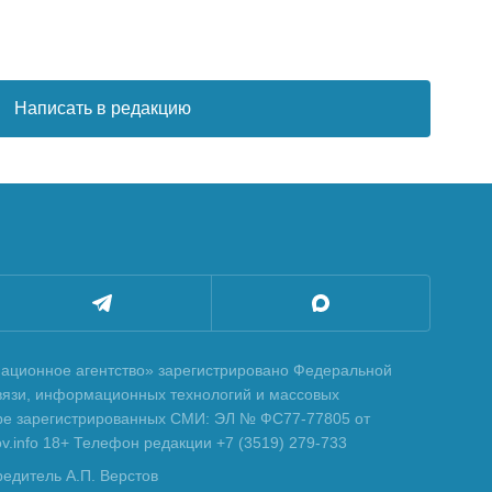
Написать в редакцию
ционное агентство» зарегистрировано Федеральной
вязи, информационных технологий и массовых
тре зарегистрированных СМИ: ЭЛ № ФС77-77805 от
tov.info 18+ Телефон редакции +7 (3519) 279-733
редитель А.П. Верстов