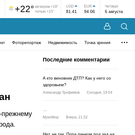
+22°
USD
EUR
Четверг
вечером +19°
81.41
94.06
6 августа
ночью +15°
ект
Фоторепортаж
Недвижимость
Точка зрения
Последние комментарии
А кто виновник ДТП? Как у него со
здоровьем?
Александр Трофимов
Сегодня, 19:54
ан
…
о-прежнему
MyxoMop
Вчера, 21:32
рода.
Нет, не так. Пора пинком под зад на