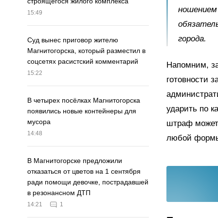
строящегося жилого комплекса
ношением 
15:49
обязател
города.
Суд вынес приговор жителю
Магнитогорска, который разместил в
соцсетях расистский комментарий
Напомним, з
15:22
готовности 
администрат
В четырех посёлках Магнитогорска
ударить по к
появились новые контейнеры для
мусора
штраф может 
14:48
любой формы 
В Магнитогорске предложили
отказаться от цветов на 1 сентября
ради помощи девочке, пострадавшей
в резонансном ДТП
14:21
1