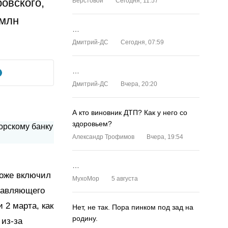
овского,
Верстовой
Сегодня, 11:57
 млн
…
Дмитрий-ДС
Сегодня, 07:59
…
Дмитрий-ДС
Вчера, 20:20
А кто виновник ДТП? Как у него со
здоровьем?
Александр Трофимов
Вчера, 19:54
…
тоже включил
MyxoMop
5 августа
правляющего
 2 марта, как
Нет, не так. Пора пинком под зад на
родину.
 из-за