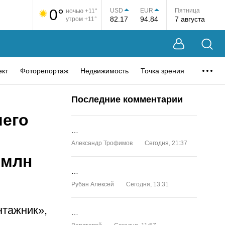
0°
USD
EUR
Пятница
ночью +11°
82.17
94.84
7 августа
утром +11°
ект
Фоторепортаж
Недвижимость
Точка зрения
Последние комментарии
шего
…
Александр Трофимов
Сегодня, 21:37
 млн
…
Рубан Алексей
Сегодня, 13:31
нтажник»,
…