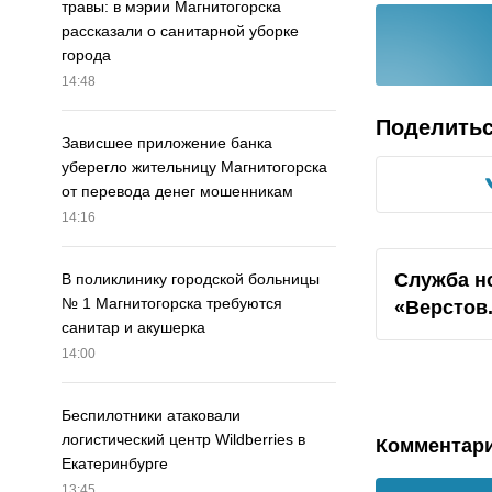
травы: в мэрии Магнитогорска
рассказали о санитарной уборке
города
14:48
Поделить
Зависшее приложение банка
уберегло жительницу Магнитогорска
от перевода денег мошенникам
14:16
Служба н
В поликлинику городской больницы
№ 1 Магнитогорска требуются
«Верстов
санитар и акушерка
14:00
Беспилотники атаковали
логистический центр Wildberries в
Комментар
Екатеринбурге
13:45