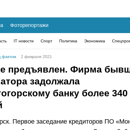
а
Фоторепортажи
асть
IT новости
Спорт
Политика
Экономика
Спецпро
 фактом
2 февраля 2021
же предъявлен. Фирма быв
натора задолжала
огорскому банку более 340
й
рск. Первое заседание кредиторов ПО «Мо