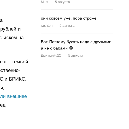
Mills
5 августа
они совсем уже. пора строже
ра
rashton
5 августа
 рублей и
с иском на
Вот. Поэтому бухать надо с друзьями,
а не с бабами 😁
Дмитрий-ДС
5 августа
ных с семьей
ственно-
ОС и БРИКС.
ы,
ели внешнее
ред