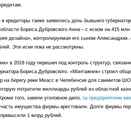
кредитам.
 в кредиторы также заявились дочь бывшего губернато
области Бориса Дубровского Анна – с иском на 415 млн
ея дизайна», контролируемая его сыном Александром, 
блей. Эти иски пока не рассмотрены.
к» в 2018 году перешел под контроль структур, связан
рнатора Бориса Дубровского. «Монтажник» строил обще
тр на берегу реки Миасс в Челябинске для саммитов Ш
которую потратили миллиарды рублей из областной казн
Кроме того, завели уголовное дело,
за предприятием вв
 часть имущества фирмы арестовали. Долги фирмы пе
 превысили 1 млрд рублей.