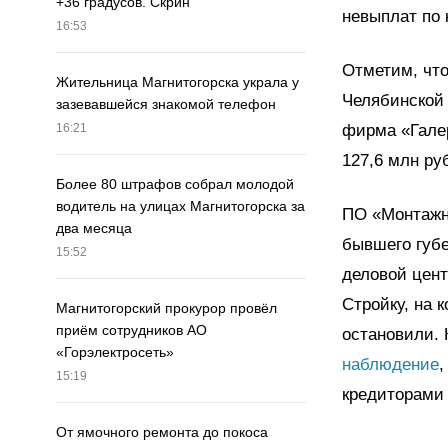
+36 градусов. Скрин
невыплат по 
16:53
Отметим, что
Жительница Магнитогорска украла у
Челябинской 
зазевавшейся знакомой телефон
фирма «Галер
16:21
127,6 млн ру
Более 80 штрафов собрал молодой
водитель на улицах Магнитогорска за
ПО «Монтажни
два месяца
бывшего губе
15:52
деловой цен
Стройку, на 
Магнитогорский прокурор провёл
приём сотрудников АО
остановили. 
«Горэлектросеть»
наблюдение
,
15:19
кредиторами
От ямочного ремонта до покоса