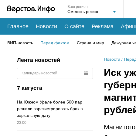
Ваш регион
Главное
Новости
О сайте
Реклама
Афиш
ВИП-новость
Перед фактом
Страна и мир
Дежурная ч
Новости
/
Перед
Лента новостей
Иск у
Календарь новостей
губер
7 августа
магнит
На Южном Урале более 500 пар
рубле
решили зарегистрировать брак в
зеркальную дату
23:00
Магнитого