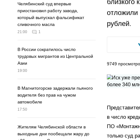
близкого 
Челябинский суд впервые
приостановил работу завода,
отложили 
который выпускал фальсификат
рублей.
сливочного масла
21:00
1
В России сократилось число
трудовых мигрантов из Центральной
Азии
9749
просмотр
19:00
В Магнитогорске задержали пьяного
водителя без прав на чужом
автомобиле
Представител
17:50
в число кред
ПО «Монтажни
Жителям Челябинской области в
выходные дни пообещали жару до
только суд р