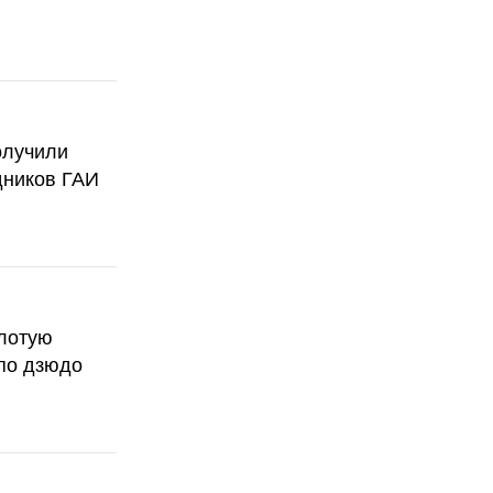
олучили
дников ГАИ
олотую
по дзюдо