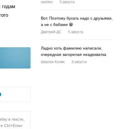
rashton
5 августа
и годам
гого
Вот. Поэтому бухать надо с друзьями,
а не с бабами 😁
Дмитрий-ДС
5 августа
Ладно хоть фамилию написали,
очередная загорелая неадекватка
Шерлок Холмс
5 августа
бку в тексте,
е Ctrl+Enter