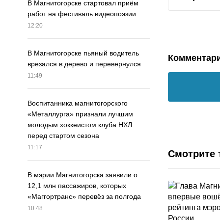
В Магнитогорске стартовал приём
работ на фестиваль видеопоэзии
12:20
В Магнитогорске пьяный водитель
Комментар
врезался в дерево и перевернулся
11:49
Воспитанника магнитогорского
«Металлурга» признали лучшим
молодым хоккеистом клуба НХЛ
перед стартом сезона
11:17
Смотрите 
В мэрии Магнитогорска заявили о
12,1 млн пассажиров, которых
«Маггортранс» перевёз за полгода
10:48