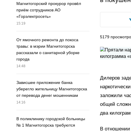
Магнитогорский прокурор провёл
приём сотрудников АО
«Горэлектросеть»
15:19
5179
просмотр
От ямочного ремонта до покоса
травы: в мэрии Магнитогорска
рассказали о санитарной уборке
города
14:48
Дилеров заде
Зависшее приложение банка
наркотически
уберегло жительницу Магнитогорска
заложили час
от перевода денег мошенникам
14:16
общей сложн
два килограм
В поликлинику городской больницы
№ 1 Магнитогорска требуются
В отношении 