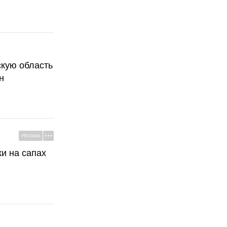
скую область
н
РЕКЛАМА
ки на сапах