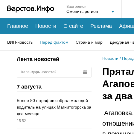
Ваш регион
Главное
Новости
О сайте
Реклама
Афиш
ВИП-новость
Перед фактом
Страна и мир
Дежурная ч
Новости
/
Перед
Лента новостей
Прятал
Календарь новостей
Агапо
7 августа
за два
Более 80 штрафов собрал молодой
водитель на улицах Магнитогорска за
Агаповка.
два месяца
15:52
отношении
в покушен