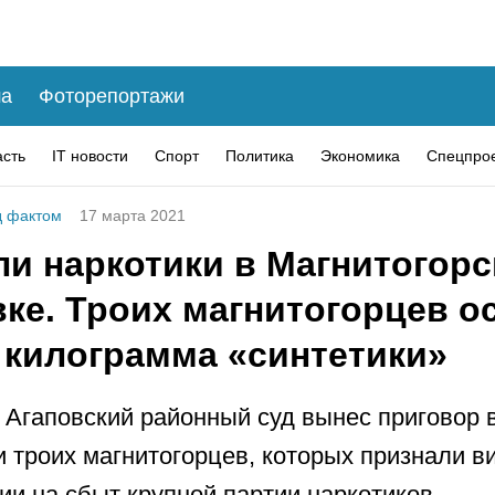
а
Фоторепортажи
асть
IT новости
Спорт
Политика
Экономика
Спецпро
 фактом
17 марта 2021
и наркотики в Магнитогорс
вке. Троих магнитогорцев о
 килограмма «синтетики»
 Агаповский районный суд вынес приговор 
 троих магнитогорцев, которых признали 
ии на сбыт крупной партии наркотиков.