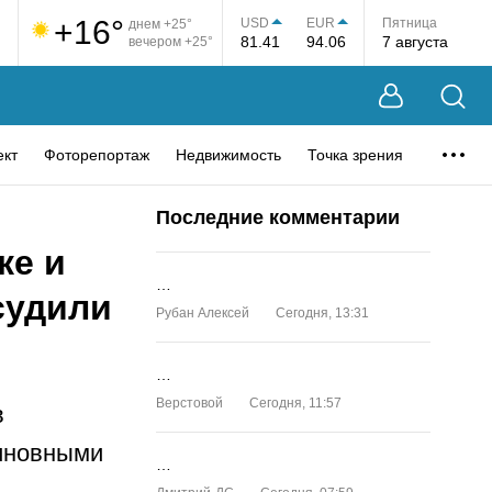
+16°
USD
EUR
Пятница
днем +25°
81.41
94.06
7 августа
вечером +25°
ект
Фоторепортаж
Недвижимость
Точка зрения
Последние комментарии
ке и
…
судили
Рубан Алексей
Сегодня, 13:31
…
Верстовой
Сегодня, 11:57
в
виновными
…