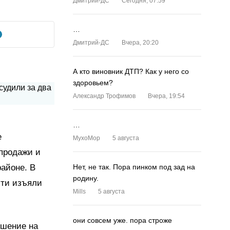
Дмитрий-ДС
Сегодня, 07:59
…
Дмитрий-ДС
Вчера, 20:20
А кто виновник ДТП? Как у него со
здоровьем?
Александр Трофимов
Вчера, 19:54
…
е
MyxoMop
5 августа
продажи и
районе. В
Нет, не так. Пора пинком под зад на
родину.
сти изъяли
Mills
5 августа
они совсем уже. пора строже
ушение на