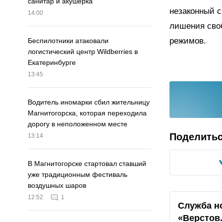
санитар и акушерка
незаконный с
14:00
лишения своб
режимов.
Беспилотники атаковали
логистический центр Wildberries в
Екатеринбурге
13:45
Водитель иномарки сбил жительницу
Магнитогорска, которая переходила
дорогу в неположенном месте
Поделить
13:14
В Магнитогорске стартовал ставший
уже традиционным фестиваль
воздушных шаров
12:52
1
Служба н
«Верстов