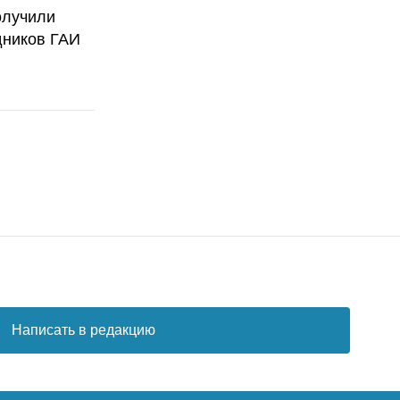
олучили
дников ГАИ
Написать в редакцию