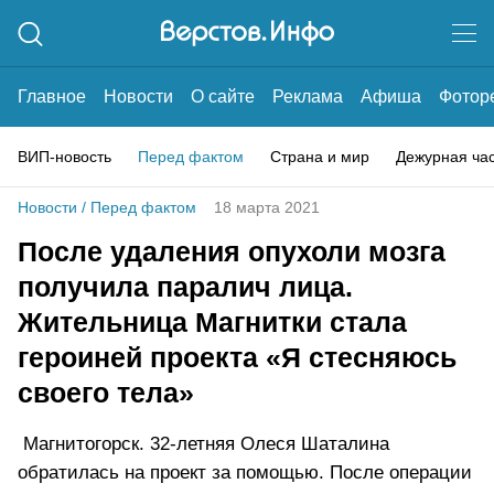
Главное
Новости
О сайте
Реклама
Афиша
Фотор
ВИП-новость
Перед фактом
Страна и мир
Дежурная ча
Новости
/
Перед фактом
18 марта 2021
После удаления опухоли мозга
получила паралич лица.
Жительница Магнитки стала
героиней проекта «Я стесняюсь
своего тела»
Магнитогорск. 32-летняя Олеся Шаталина
обратилась на проект за помощью. После операции