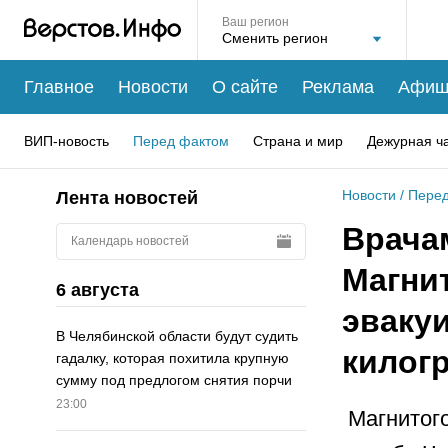
Ваш регион
Главное
Новости
О сайте
Реклама
Афиш
ВИП-новость
Перед фактом
Страна и мир
Дежурная ч
Новости
/
Перед
Лента новостей
Врача
Календарь новостей
Магни
6 августа
эваку
В Челябинской области будут судить
килог
гадалку, которая похитила крупную
сумму под предлогом снятия порчи
23:00
Магнитого