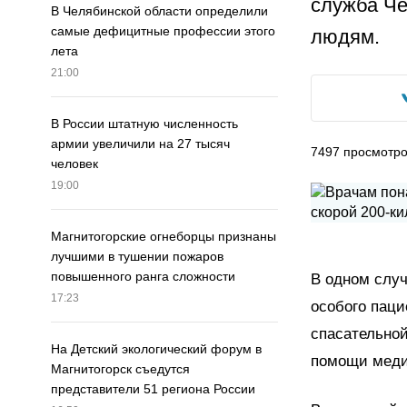
служба Че
В Челябинской области определили
самые дефицитные профессии этого
людям.
лета
21:00
В России штатную численность
армии увеличили на 27 тысяч
7497
просмотр
человек
19:00
Магнитогорские огнеборцы признаны
лучшими в тушении пожаров
повышенного ранга сложности
В одном слу
17:23
особого паци
спасательной
На Детский экологический форум в
помощи меди
Магнитогорск съедутся
представители 51 региона России