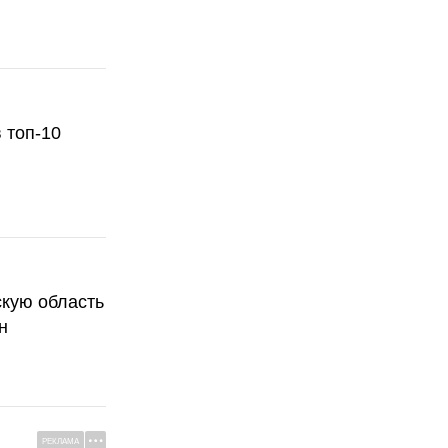
 топ-10
скую область
н
РЕКЛАМА