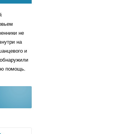
й
овьем
венники не
знутри на
шанцевого и
 обнаружили
ую помощь.