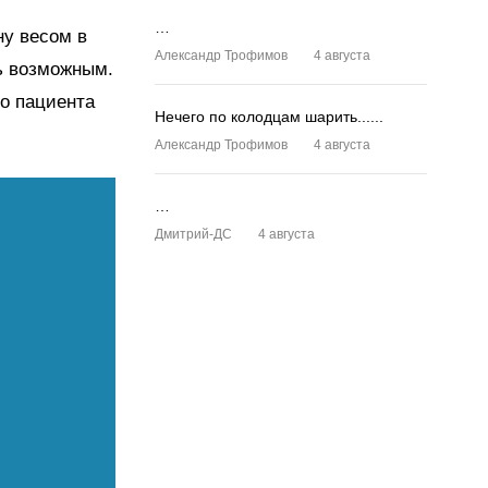
…
ну весом в
Александр Трофимов
4 августа
сь возможным.
го пациента
Нечего по колодцам шарить......
Александр Трофимов
4 августа
…
Дмитрий-ДС
4 августа