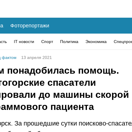
а
Фоторепортажи
асть
IT новости
Спорт
Политика
Экономика
Спецпро
 фактом
13 апреля 2021
м понадобилась помощь.
тогорские спасатели
ировали до машины скорой 
раммового пациента
рск. За прошедшие сутки поисково-спасат