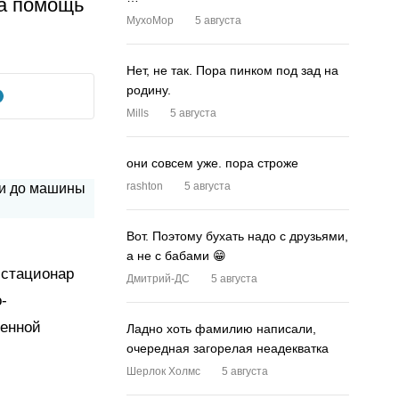
на помощь
MyxoMop
5 августа
Нет, не так. Пора пинком под зад на
родину.
Mills
5 августа
они совсем уже. пора строже
rashton
5 августа
Вот. Поэтому бухать надо с друзьями,
а не с бабами 😁
 стационар
Дмитрий-ДС
5 августа
-
ренной
Ладно хоть фамилию написали,
очередная загорелая неадекватка
Шерлок Холмс
5 августа