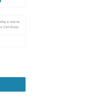
бку в тексте,
е Ctrl+Enter