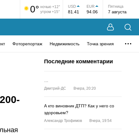
0°
USD
EUR
Пятница
ночью +12°
81.41
94.06
7 августа
утром +15°
ект
Фоторепортаж
Недвижимость
Точка зрения
Последние комментарии
…
Дмитрий-ДС
Вчера, 20:20
200-
А кто виновник ДТП? Как у него со
здоровьем?
Александр Трофимов
Вчера, 19:54
ельная
…