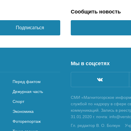
Сообщить новость
Подписаться
Мы в соцсетях
Перед фактом
Дежурная часть
СМИ «Магнитогорское информа
Спорт
службой по надзору в сфере с
коммуникаций. Запись в реес
Экономика
31.01.2020 г. почта: info@vers
Фоторепортаж
Гл. редактор В. О. Болкун
Уч