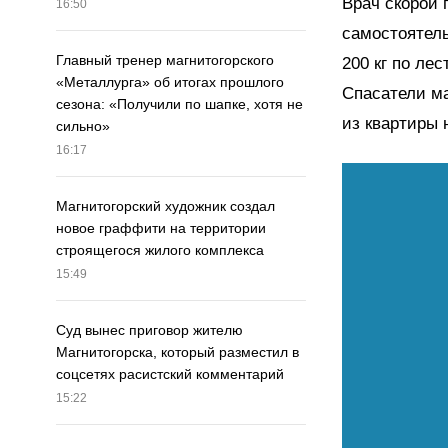
Врач скорой 
16:50
самостоятель
Главный тренер магнитогорского
200 кг по ле
«Металлурга» об итогах прошлого
Спасатели ма
сезона: «Получили по шапке, хотя не
из квартиры 
сильно»
16:17
Магнитогорский художник создал
новое граффити на территории
строящегося жилого комплекса
15:49
Суд вынес приговор жителю
Магнитогорска, который разместил в
соцсетях расистский комментарий
15:22