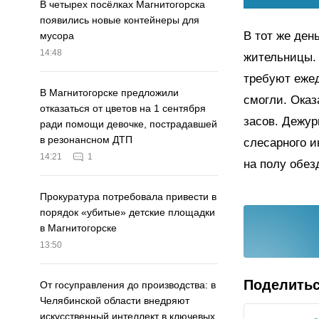
В четырех посёлках Магнитогорска
появились новые контейнеры для
В тот же де
мусора
14:48
жительницы.
требуют ежед
В Магнитогорске предложили
смогли. Оказ
отказаться от цветов на 1 сентября
засов. Дежу
ради помощи девочке, пострадавшей
в резонансном ДТП
слесарного и
14:21
1
на полу обез
Прокуратура потребовала привести в
порядок «убитые» детские площадки
в Магнитогорске
13:50
Поделить
От госуправления до производства: в
Челябинской области внедряют
искусственный интеллект в ключевых