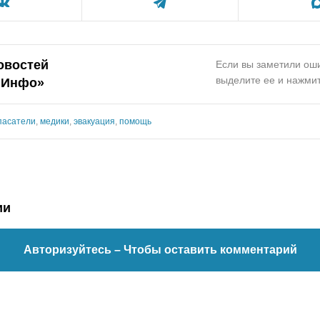
овостей
Если вы заметили оши
выделите ее и нажмит
.Инфо»
пасатели
,
медики
,
эвакуация
,
помощь
ии
Авторизуйтесь
– Чтобы оставить комментарий