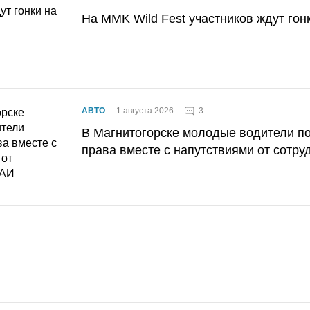
На MMK Wild Fest участников ждут гон
3
АВТО
1 августа 2026
В Магнитогорске молодые водители п
права вместе с напутствиями от сотру