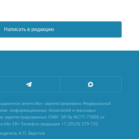
Написать в редакцию
ционное агентство» зарегистрировано Федеральной
вязи, информационных технологий и массовых
тре зарегистрированных СМИ: ЭЛ № ФС77-77805 от
tov.info 18+ Телефон редакции +7 (3519) 279-733
редитель А.П. Верстов