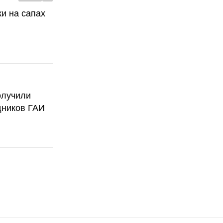
ки на сапах
олучили
дников ГАИ