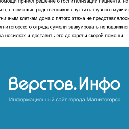
помощи принял решение о госпитализации пациента, но
но, с помощью родственников спустить грузного мужчи
стничным клеткам дома с пятого этажа не представляло
гнитогорского отряда сумели эвакуировать неподвижно
на носилках и доставить его до кареты скорой помощи.