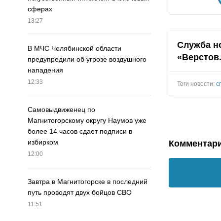
сферах
13:27
Служба н
В МЧС Челябинской области
«Верстов
предупредили об угрозе воздушного
нападения
12:33
Теги новости:
с
Самовыдвиженец по
Магнитогорскому округу Наумов уже
более 14 часов сдает подписи в
избирком
Комментар
12:00
Завтра в Магнитогорске в последний
путь проводят двух бойцов СВО
11:51