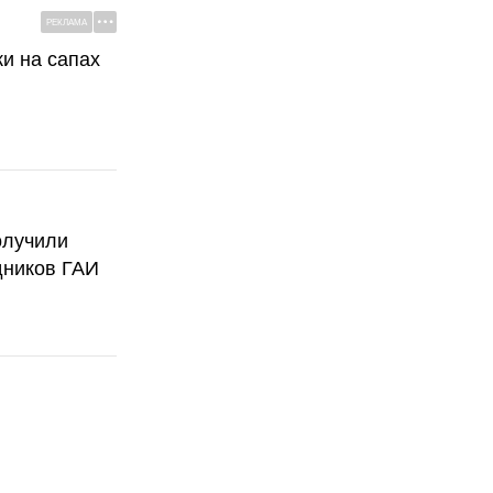
РЕКЛАМА
ки на сапах
олучили
дников ГАИ