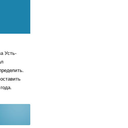
а Усть-
ал
пределить.
поставить
года.