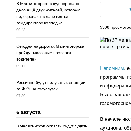
В Магнитогорске в суд передано
дело ещё двух жителей, которых
подозревают в даче взятки
замдиректору колледжа
5398
просмотр
09:43
Сегодня на дорогах Магнитогорска
пройдут массовые проверки
водителей
09:11
Напомним
, 
программы п
Россияне будут получать квитанции
из федераль
за ЖКУ на госуслугах
Было заявлен
07:30
газомоторном
6 августа
В начале июл
В Челябинской области будут судить
аукциона, о