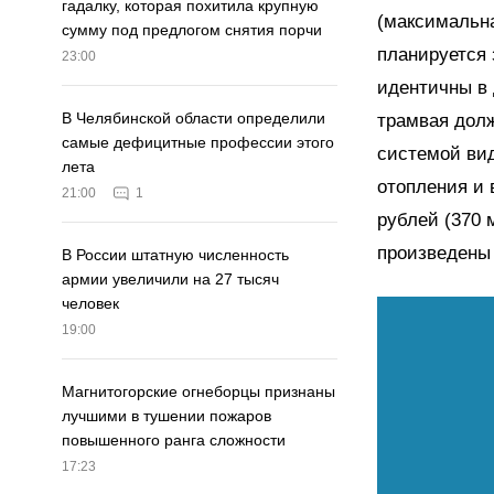
гадалку, которая похитила крупную
(максимальна
сумму под предлогом снятия порчи
планируется 
23:00
идентичны в 
В Челябинской области определили
трамвая долж
самые дефицитные профессии этого
системой вид
лета
отопления и 
21:00
1
рублей (370 
произведены 
В России штатную численность
армии увеличили на 27 тысяч
человек
19:00
Магнитогорские огнеборцы признаны
лучшими в тушении пожаров
повышенного ранга сложности
17:23