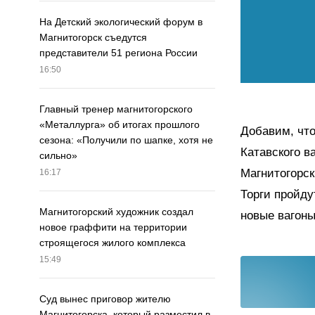
На Детский экологический форум в
Магнитогорск съедутся
представители 51 региона России
16:50
Главный тренер магнитогорского
«Металлурга» об итогах прошлого
Добавим, что
сезона: «Получили по шапке, хотя не
Катавского в
сильно»
Магнитогорск
16:17
Торги пройду
Магнитогорский художник создал
новые вагоны
новое граффити на территории
строящегося жилого комплекса
15:49
Суд вынес приговор жителю
Магнитогорска, который разместил в