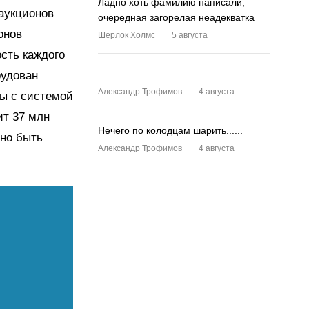
Ладно хоть фамилию написали,
 аукционов
очередная загорелая неадекватка
онов
Шерлок Холмс
5 августа
сть каждого
…
рудован
Александр Трофимов
4 августа
ны с системой
ит 37 млн
Нечего по колодцам шарить......
нно быть
Александр Трофимов
4 августа