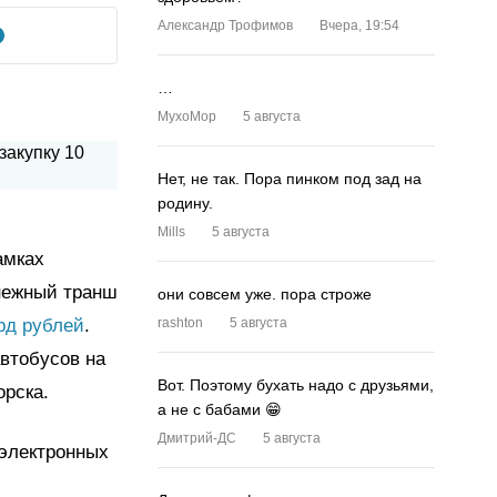
Александр Трофимов
Вчера, 19:54
…
MyxoMop
5 августа
Нет, не так. Пора пинком под зад на
родину.
Mills
5 августа
амках
нежный транш
они совсем уже. пора строже
рд рублей
.
rashton
5 августа
автобусов на
Вот. Поэтому бухать надо с друзьями,
орска.
а не с бабами 😁
Дмитрий-ДС
5 августа
 электронных