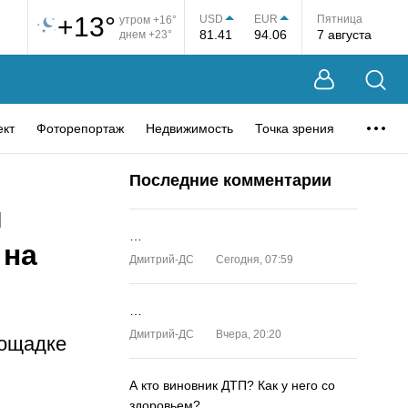
+13°
USD
EUR
Пятница
утром +16°
81.41
94.06
7 августа
днем +23°
ект
Фоторепортаж
Недвижимость
Точка зрения
Последние комментарии
и
…
 на
Дмитрий-ДС
Сегодня, 07:59
…
Дмитрий-ДС
Вчера, 20:20
лощадке
А кто виновник ДТП? Как у него со
здоровьем?