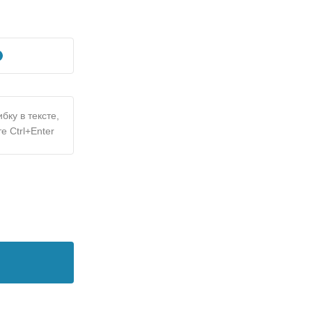
бку в тексте,
е Ctrl+Enter