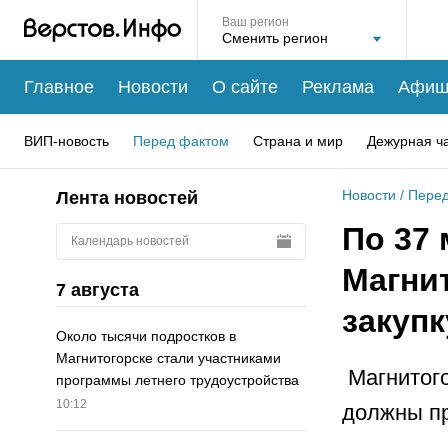
Ваш регион
Главное
Новости
О сайте
Реклама
Афиш
ВИП-новость
Перед фактом
Страна и мир
Дежурная ч
Новости
/
Перед
Лента новостей
По 37 
Календарь новостей
Магни
7 августа
закуп
Около тысячи подростков в
Магнитогорске стали участниками
Магнитого
программы летнего трудоустройства
10:12
должны пр