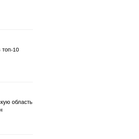
 топ-10
скую область
н