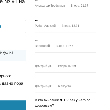
е № 91 на
Александр Трофимов
Вчера, 21:37
…
Рубан Алексей
Вчера, 13:31
…
Верстовой
Вчера, 11:57
…
Дмитрий-ДС
Вчера, 07:59
орного
…
 давно пора
Дмитрий-ДС
6 августа
А кто виновник ДТП? Как у него со
здоровьем?