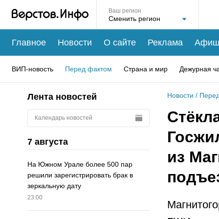
Ваш регион
Главное
Новости
О сайте
Реклама
Афиш
ВИП-новость
Перед фактом
Страна и мир
Дежурная ч
Новости
/
Перед
Лента новостей
Стёкла
Календарь новостей
Госжи
7 августа
из Маг
На Южном Урале более 500 пар
подъе
решили зарегистрировать брак в
зеркальную дату
23:00
Магнитого