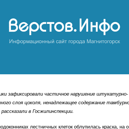
ики зафиксировали частичное нарушение штукатурно-
ного слоя цоколя, ненадлежащее содержание тамбурн
– рассказали в Госжилинспекции.
подоконниках лестничных клеток облупилась краска, на о