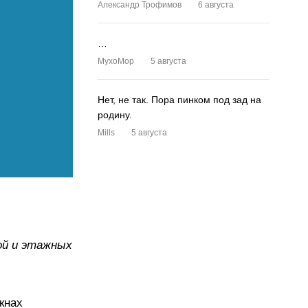
Александр Трофимов
6 августа
…
MyxoMop
5 августа
Нет, не так. Пора пинком под зад на
родину.
Mills
5 августа
ой и этажных
кнах