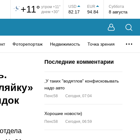
+11°
USD
EUR
Суббота
утром +11°
82.17
94.84
8 августа
днем +30°
ект
Фоторепортаж
Недвижимость
Точка зрения
Последние комментарии
ь.
,У таких "водятлов" конфисковывать
ляйку»
надо авто
Пенс58
Сегодня, 07:04
ядок
Хорошие новости)
Пенс58
Сегодня, 06:59
 отдела
…