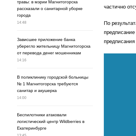
травы: в мэрии Магнитогорска
частично отс
рассказали о санитарной уборке
города
По результа
14:48
предписание
Зависшее приложение банка
предписания 
уберегло жительницу Магнитогорска
от перевода денег мошенникам
14:16
В поликлинику городской больницы
№ 1 Магнитогорска требуются
санитар и акушерка
14:00
Беспилотники атаковали
логистический центр Wildberries в
Екатеринбурге
13:45