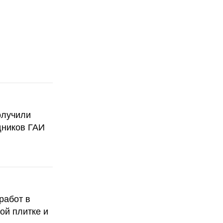
олучили
дников ГАИ
работ в
ой плитке и