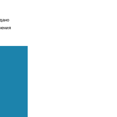
дано
нения