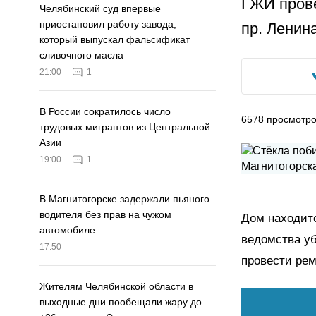
ГЖИ прове
Челябинский суд впервые
приостановил работу завода,
пр. Ленина
который выпускал фальсификат
сливочного масла
21:00
1
В России сократилось число
6578
просмотр
трудовых мигрантов из Центральной
Азии
19:00
1
В Магнитогорске задержали пьяного
водителя без прав на чужом
Дом находит
автомобиле
ведомства уб
17:50
провести рем
Жителям Челябинской области в
выходные дни пообещали жару до