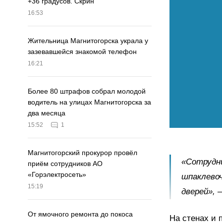
+36 градусов. Скрин
16:53
Жительница Магнитогорска украла у
зазевавшейся знакомой телефон
16:21
Более 80 штрафов собрал молодой
водитель на улицах Магнитогорска за
два месяца
15:52
1
Магнитогорский прокурор провёл
«Сотрудн
приём сотрудников АО
«Горэлектросеть»
шпаклевоч
15:19
дверей», 
От ямочного ремонта до покоса
На стенах и 