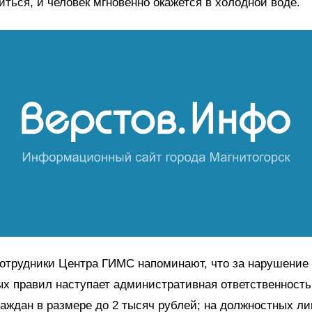
иться, и человек мгновенно окажется в холодной воде.
сотрудники Центра ГИМС напоминают, что за нарушение
х правил наступает административная ответственность
аждан в размере до 2 тысяч рублей; на должностных ли