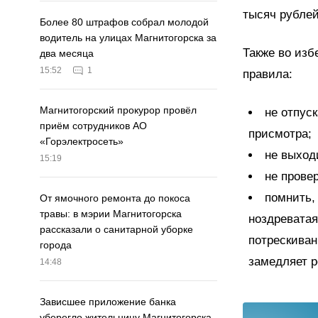
тысяч рублей
Более 80 штрафов собрал молодой
водитель на улицах Магнитогорска за
Также во из
два месяца
15:52
1
правила:
Магнитогорский прокурор провёл
не отпуск
приём сотрудников АО
присмотра;
«Горэлектросеть»
не выход
15:19
не прове
помнить,
От ямочного ремонта до покоса
травы: в мэрии Магнитогорска
ноздреватая
рассказали о санитарной уборке
потрескиван
города
замедляет р
14:48
Зависшее приложение банка
уберегло жительницу Магнитогорска