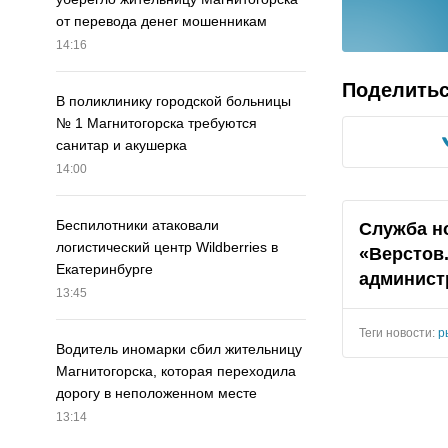
от перевода денег мошенникам
14:16
Поделить
В поликлинику городской больницы
№ 1 Магнитогорска требуются
санитар и акушерка
14:00
Беспилотники атаковали
Служба н
логистический центр Wildberries в
«Верстов
Екатеринбурге
админист
13:45
Теги новости:
р
Водитель иномарки сбил жительницу
Магнитогорска, которая переходила
дорогу в неположенном месте
13:14