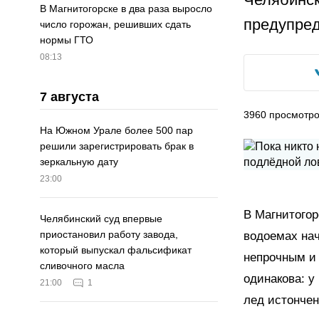
В Магнитогорске в два раза выросло
предупред
число горожан, решивших сдать
нормы ГТО
08:13
7 августа
3960
просмотр
На Южном Урале более 500 пар
решили зарегистрировать брак в
зеркальную дату
23:00
В Магнитогор
Челябинский суд впервые
приостановил работу завода,
водоемах нач
который выпускал фальсификат
непрочным и 
сливочного масла
одинакова: у
21:00
1
лед истончен