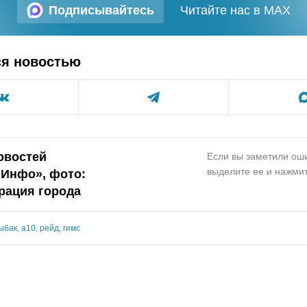
Подписывайтесь
Читайте нас в MAX
ся новостью
овостей
Если вы заметили оши
выделите ее и нажмит
.Инфо», фото:
рация города
ыбак
,
а10
,
рейд
,
гимс