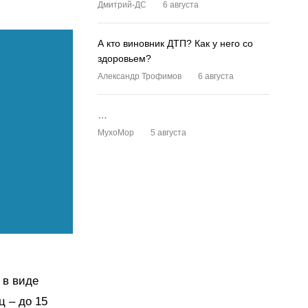
Дмитрий-ДС
6 августа
А кто виновник ДТП? Как у него со
здоровьем?
Александр Трофимов
6 августа
…
MyxoMop
5 августа
 в виде
ц – до 15