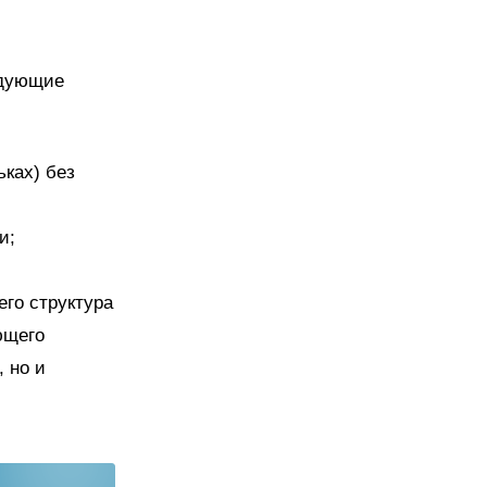
едующие
ьках) без
и;
его структура
ющего
 но и