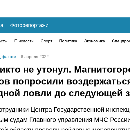
а
Фоторепортажи
асть
IT новости
Спорт
Политика
Экономика
Спецпро
 фактом
6 апреля 2022
икто не утонул. Магнитогор
ов попросили воздержаться
дной ловли до следующей 
отрудники Центра Государственной инспекц
м судам Главного управления МЧС России
ой области провели рейдовые мероприятия