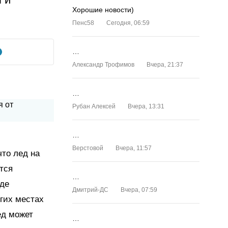
Хорошие новости)
Пенс58
Сегодня, 06:59
…
Александр Трофимов
Вчера, 21:37
…
Рубан Алексей
Вчера, 13:31
…
Верстовой
Вчера, 11:57
что лед на
тся
…
зде
Дмитрий-ДС
Вчера, 07:59
угих местах
ед может
…