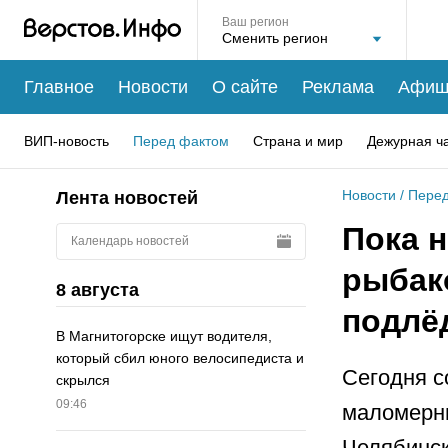
Ваш регион
Главное
Новости
О сайте
Реклама
Афиш
ВИП-новость
Перед фактом
Страна и мир
Дежурная ч
Новости
/
Перед
Лента новостей
Пока н
Календарь новостей
рыбак
8 августа
подлё
В Магнитогорске ищут водителя,
который сбил юного велосипедиста и
Сегодня с
скрылся
09:46
маломерны
Челябинск