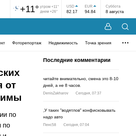
+11°
USD
EUR
Суббота
утром +11°
82.17
94.84
8 августа
днем +26°
ект
Фоторепортаж
Недвижимость
Точка зрения
Последние комментарии
ских
читайте внимательно, смена это 8-10
 от
дней, а не 8 часов.
DenisZakharov
Сегодня, 07:37
зимы
,У таких "водятлов" конфисковывать
ии по
надо авто
 по
Пенс58
Сегодня, 07:04
 и