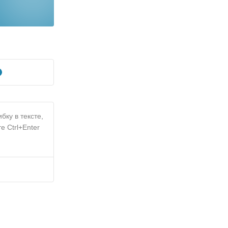
бку в тексте,
е Ctrl+Enter