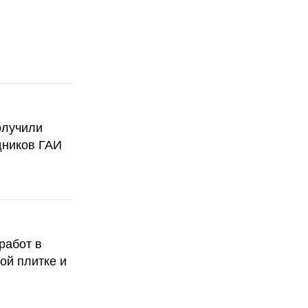
олучили
дников ГАИ
работ в
ой плитке и